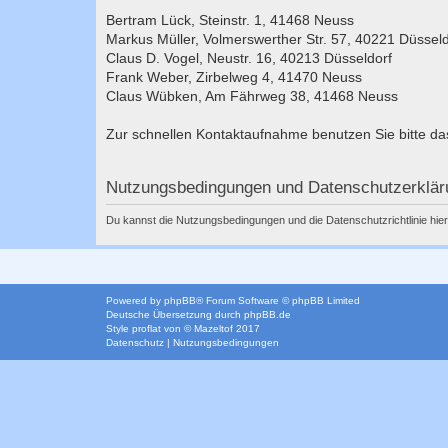
Bertram Lück, Steinstr. 1, 41468 Neuss
Markus Müller, Volmerswerther Str. 57, 40221 Düsseld
Claus D. Vogel, Neustr. 16, 40213 Düsseldorf
Frank Weber, Zirbelweg 4, 41470 Neuss
Claus Wübken, Am Fährweg 38, 41468 Neuss
Zur schnellen Kontaktaufnahme benutzen Sie bitte d
Nutzungsbedingungen und Datenschutzerklär
Du kannst die Nutzungsbedingungen und die Datenschutzrichtlinie hie
Powered by
phpBB
® Forum Software © phpBB Limited
Deutsche Übersetzung durch
phpBB.de
Style
proflat
von ©
Mazeltof
2017
Datenschutz
|
Nutzungsbedingungen