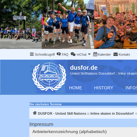
Schnellzugriff
FAQ
mChat
Kalender
Kontakt
dusfor.de
United Sk8Nations Düsseldorf :: Inline skaten
HOME
HISTORY
INFO
Die nächsten Termine
DUSFOR - United Sk8 Nations :: Inline skaten in Düsseldorf
Impressum
Anbieterkennzeichnung (alphabetisch)