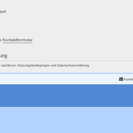
orf
as
Kontaktformular
ung
r nachlesen:
Nutzungsbedingungen
und
Datenschutzerklärung
Konta