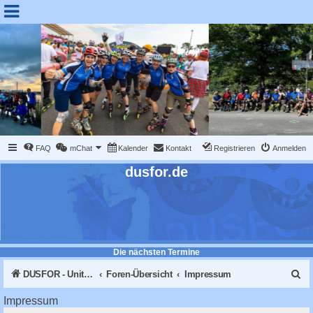
FAQ
mChat
Kalender
Kontakt
Registrieren
Anmelden
dusfor.de
Die nächsten Termine
S
DUSFOR - United Sk8 Nations :: Inline skaten in Düsseldorf
Foren-Übersicht
Impressum
u
Impressum