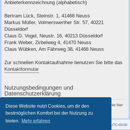
c
Anbieterkennzeichnung (alphabetisch)
h
Bertram Lück, Steinstr. 1, 41468 Neuss
e
Markus Müller, Volmerswerther Str. 57, 40221
Düsseldorf
Claus D. Vogel, Neustr. 16, 40213 Düsseldorf
Frank Weber, Zirbelweg 4, 41470 Neuss
Claus Wübken, Am Fährweg 38, 41468 Neuss
Zur schnellen Kontaktaufnahme benutzen Sie bitte das
Kontaktformular
Nutzungsbedingungen und
Datenschutzerklärung
Du kannst die Nutzungsbedingungen und die Datenschutzrichtlinie hier
Diese Website nutzt Cookies, um dir den
nachlesen:
Nutzungsbedingungen
und
Datenschutzerklärung
bestmöglichen Komfort bei der Nutzung zu
bieten.
Mehr erfahren
Kontakt
Impressum
Alle Cookies löschen
Alle Zeiten sind
UTC+02:00