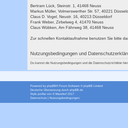
Bertram Lück, Steinstr. 1, 41468 Neuss
Markus Müller, Volmerswerther Str. 57, 40221 Düsseld
Claus D. Vogel, Neustr. 16, 40213 Düsseldorf
Frank Weber, Zirbelweg 4, 41470 Neuss
Claus Wübken, Am Fährweg 38, 41468 Neuss
Zur schnellen Kontaktaufnahme benutzen Sie bitte d
Nutzungsbedingungen und Datenschutzerklär
Du kannst die Nutzungsbedingungen und die Datenschutzrichtlinie hie
Powered by
phpBB
® Forum Software © phpBB Limited
Deutsche Übersetzung durch
phpBB.de
Style
proflat
von ©
Mazeltof
2017
Datenschutz
|
Nutzungsbedingungen