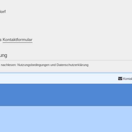
orf
as
Kontaktformular
ung
r nachlesen:
Nutzungsbedingungen
und
Datenschutzerklärung
Konta