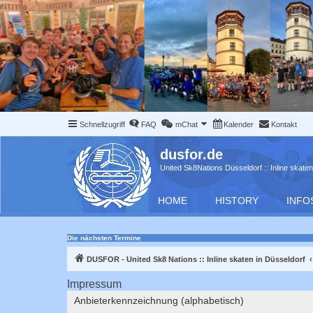
Schnellzugriff
FAQ
mChat
Kalender
Kontakt
dusfor.de
United Sk8Nations Düsseldorf :: Inline skaten
HOME
HISTORY
INFO
Die nächsten Termine
DUSFOR - United Sk8 Nations :: Inline skaten in Düsseldorf
Impressum
Anbieterkennzeichnung (alphabetisch)