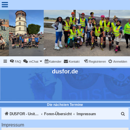
FAQ
mChat
Kalender
Kontakt
Registrieren
Anmelden
dusfor.de
Die nächsten Termine
S
DUSFOR - United Sk8 Nations :: Inline skaten in Düsseldorf
Foren-Übersicht
Impressum
u
Impressum