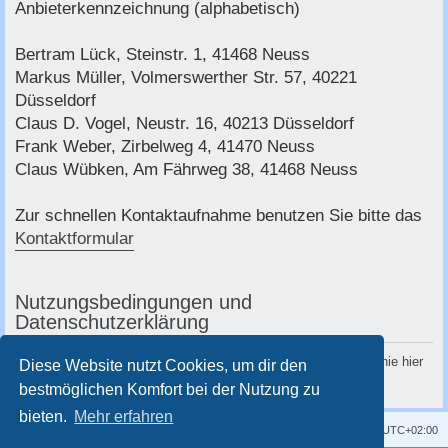
c
Anbieterkennzeichnung (alphabetisch)
h
Bertram Lück, Steinstr. 1, 41468 Neuss
e
Markus Müller, Volmerswerther Str. 57, 40221
Düsseldorf
Claus D. Vogel, Neustr. 16, 40213 Düsseldorf
Frank Weber, Zirbelweg 4, 41470 Neuss
Claus Wübken, Am Fährweg 38, 41468 Neuss
Zur schnellen Kontaktaufnahme benutzen Sie bitte das
Kontaktformular
Nutzungsbedingungen und
Datenschutzerklärung
Du kannst die Nutzungsbedingungen und die Datenschutzrichtlinie hier
Diese Website nutzt Cookies, um dir den
nachlesen:
Nutzungsbedingungen
und
Datenschutzerklärung
bestmöglichen Komfort bei der Nutzung zu
bieten.
Mehr erfahren
Kontakt
Impressum
Alle Cookies löschen
Alle Zeiten sind
UTC+02:00