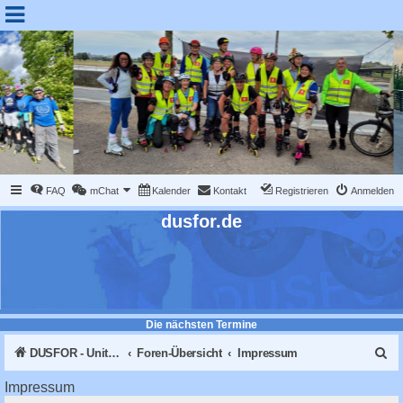
FAQ
mChat
Kalender
Kontakt
Registrieren
Anmelden
dusfor.de
Die nächsten Termine
S
DUSFOR - United Sk8 Nations :: Inline skaten in Düsseldorf
Foren-Übersicht
Impressum
u
Impressum