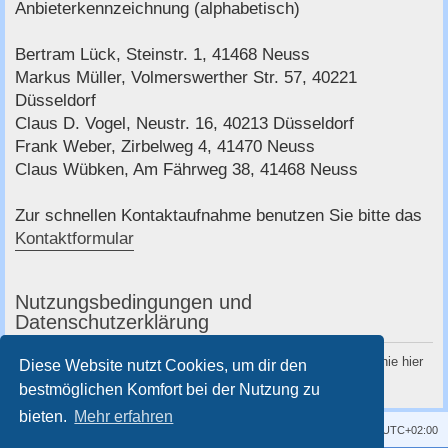
c
Anbieterkennzeichnung (alphabetisch)
h
Bertram Lück, Steinstr. 1, 41468 Neuss
e
Markus Müller, Volmerswerther Str. 57, 40221
Düsseldorf
Claus D. Vogel, Neustr. 16, 40213 Düsseldorf
Frank Weber, Zirbelweg 4, 41470 Neuss
Claus Wübken, Am Fährweg 38, 41468 Neuss
Zur schnellen Kontaktaufnahme benutzen Sie bitte das
Kontaktformular
Nutzungsbedingungen und
Datenschutzerklärung
Du kannst die Nutzungsbedingungen und die Datenschutzrichtlinie hier
Diese Website nutzt Cookies, um dir den
nachlesen:
Nutzungsbedingungen
und
Datenschutzerklärung
bestmöglichen Komfort bei der Nutzung zu
bieten.
Mehr erfahren
Kontakt
Impressum
Alle Cookies löschen
Alle Zeiten sind
UTC+02:00