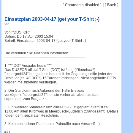
c
[ Comments disabled ] | [
Back
]
h
e
Einsatzplan 2003-04-17 (get your T-Shirt ;-)
von
Von: "DUSFOR"
Datum: Do 17, Apr 2003 15:04
Betreff: Einsatzplan 2003-04-17 (get your T-Shirt ;-)
Die vereinten Sk8 Nationen informieren:
=======================================
1. *** DOT Ausgabe heute ***
Das DUSFOR official T-Shirt (DOT) ist fertig (Yiieeehaa!!)
"supergrobi24" bringt diese heute mit. Im Gegenzug sollte jeder der
Besteller (ca. 40 DOTs) 15Euronen mitbringen. Nicht abgeholte DOTs
werden meistbietend versteigert.
2. Der Start kann sich Aufgrund der T-Shirts etwas
verzögern. "supergrobi24" holt sie vorher ab, aber rast dann
supersonic zum Burglatz.
3. Ein weiterer Sondereinsatz 2003-05-17 ist geplant. Start ist ca.
11:00 Am alten Kirchweg in Meerbusch-Büderich (Standesamt). Details
folgen gem. separater Resolution.
3. Kein besonderer Plan heute. Patroullie nach Vorschrift ;-)
#71