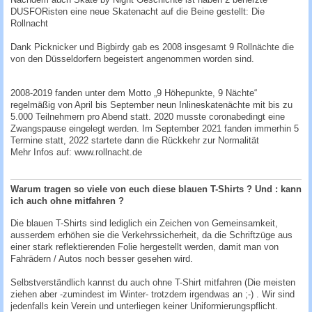
DUSFORisten eine neue Skatenacht auf die Beine gestellt: Die
Rollnacht
Dank Picknicker und Bigbirdy gab es 2008 insgesamt 9 Rollnächte die
von den Düsseldorfern begeistert angenommen worden sind.
2008-2019 fanden unter dem Motto „9 Höhepunkte, 9 Nächte“
regelmäßig von April bis September neun Inlineskatenächte mit bis zu
5.000 Teilnehmern pro Abend statt. 2020 musste coronabedingt eine
Zwangspause eingelegt werden. Im September 2021 fanden immerhin 5
Termine statt, 2022 startete dann die Rückkehr zur Normalität
Mehr Infos auf: www.rollnacht.de
Warum tragen so viele von euch diese blauen T-Shirts ? Und : kann
ich auch ohne mitfahren ?
Die blauen T-Shirts sind lediglich ein Zeichen von Gemeinsamkeit,
ausserdem erhöhen sie die Verkehrssicherheit, da die Schriftzüge aus
einer stark reflektierenden Folie hergestellt werden, damit man von
Fahrädern / Autos noch besser gesehen wird.
Selbstverständlich kannst du auch ohne T-Shirt mitfahren (Die meisten
ziehen aber -zumindest im Winter- trotzdem irgendwas an ;-) . Wir sind
jedenfalls kein Verein und unterliegen keiner Uniformierungspflicht.