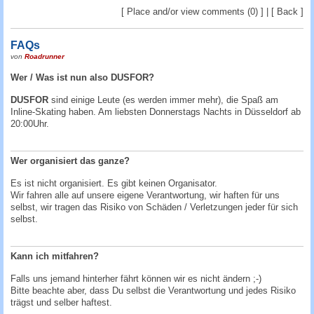
c
[
Place and/or view comments (0)
] | [
Back
]
h
e
FAQs
von
Roadrunner
Wer / Was ist nun also DUSFOR?
DUSFOR
sind einige Leute (es werden immer mehr), die Spaß am
Inline-Skating haben. Am liebsten Donnerstags Nachts in Düsseldorf ab
20:00Uhr.
Wer organisiert das ganze?
Es ist nicht organisiert. Es gibt keinen Organisator.
Wir fahren alle auf unsere eigene Verantwortung, wir haften für uns
selbst, wir tragen das Risiko von Schäden / Verletzungen jeder für sich
selbst.
Kann ich mitfahren?
Falls uns jemand hinterher fährt können wir es nicht ändern ;-)
Bitte beachte aber, dass Du selbst die Verantwortung und jedes Risiko
trägst und selber haftest.