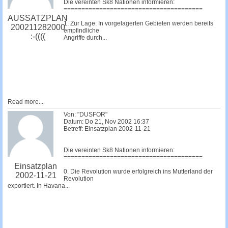
Die vereinten Sk8 Nationen informieren:
=======================================
AUSSATZPLAN
1. Zur Lage: In vorgelagerten Gebieten werden bereits
200211282000
empfindliche
:-((((
Angriffe durch...
Read more...
Von: "DUSFOR"
Datum: Do 21, Nov 2002 16:37
Betreff: Einsatzplan 2002-11-21
Die vereinten Sk8 Nationen informieren:
=======================================
Einsatzplan
0. Die Revolution wurde erfolgreich ins Mutterland der
2002-11-21
Revolution
exportiert. In Havana...