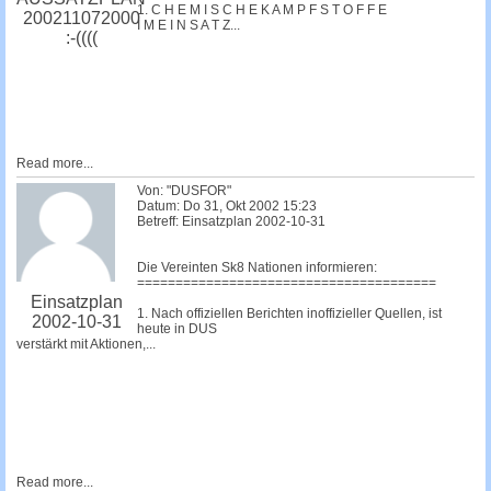
1. C H E M I S C H E K A M P F S T O F F E
200211072000
I M E I N S A T Z...
:-((((
Read more...
Von: "DUSFOR"
Datum: Do 31, Okt 2002 15:23
Betreff: Einsatzplan 2002-10-31
Die Vereinten Sk8 Nationen informieren:
=======================================
Einsatzplan
1. Nach offiziellen Berichten inoffizieller Quellen, ist
2002-10-31
heute in DUS
verstärkt mit Aktionen,...
Read more...