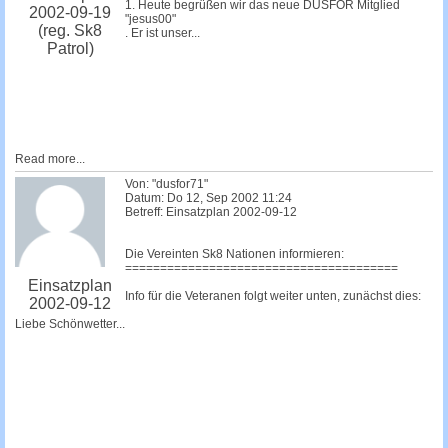
1. Heute begrüßen wir das neue DUSFOR Mitglied
2002-09-19
"jesus00"
(reg. Sk8
. Er ist unser...
Patrol)
Read more...
Von: "dusfor71"
Datum: Do 12, Sep 2002 11:24
Betreff: Einsatzplan 2002-09-12
Die Vereinten Sk8 Nationen informieren:
=======================================
Einsatzplan
Info für die Veteranen folgt weiter unten, zunächst dies:
2002-09-12
Liebe Schönwetter...