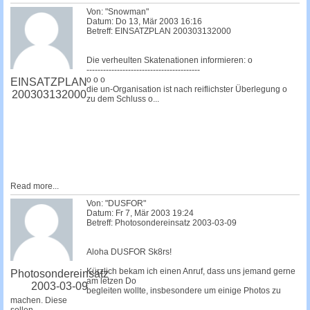
Von: "Snowman"
Datum: Do 13, Mär 2003 16:16
Betreff: EINSATZPLAN 200303132000
Die verheulten Skatenationen informieren: o
-----------------------------------------
o o o
EINSATZPLAN
die un-Organisation ist nach reiflichster Überlegung o
200303132000
zu dem Schluss o...
Read more...
Von: "DUSFOR"
Datum: Fr 7, Mär 2003 19:24
Betreff: Photosondereinsatz 2003-03-09
Aloha DUSFOR Sk8rs!
Kürzlich bekam ich einen Anruf, dass uns jemand gerne
Photosondereinsatz
am letzen Do
2003-03-09
begleiten wollte, insbesondere um einige Photos zu
machen. Diese