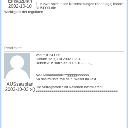
Einsatzplan
1. In zwei spirituellen Krisensitzungen (Sonntags) konnte
2002-10-10
DUSFOR die
Wichtigkeit der regulären...
Read more...
Von: "DUSFOR"
Datum: Do 3, Okt 2002 15:04
Betreff: AUSsatzplan 2002-10-03 :-((
AAAAAaaaaaaarrrrrggggghhhhhh......
So das musste mal sein! Weiter im Text.
AUSsatzplan
Die Verregneten Sk8 Nationen informieren:
2002-10-03 :-((
=========================================
...