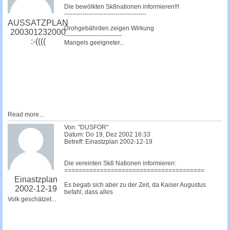
Die bewölkten Sk8nationen informieren!!!
----------------------------------------
AUSSATZPLAN
Drohgebährden zeigen Wirkung
200301232000
----------------------------
:-((((
Mangels geeigneter...
Read more...
Von: "DUSFOR"
Datum: Do 19, Dez 2002 16:33
Betreff: Einastzplan 2002-12-19
Die vereinten Sk8 Nationen informieren:
=======================================
Einastzplan
Es begab sich aber zu der Zeit, da Kaiser Augustus
2002-12-19
befahl, dass alles
Volk geschätzet...