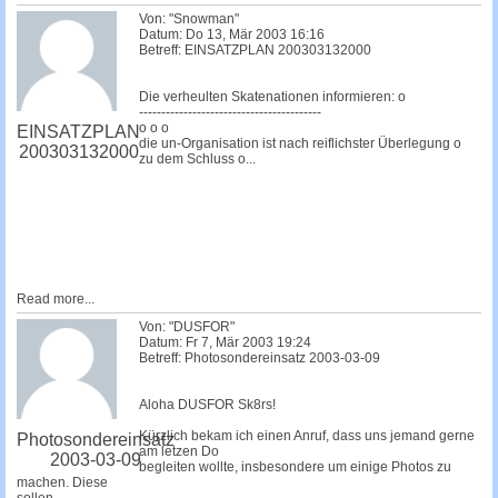
Von: "Snowman"
Datum: Do 13, Mär 2003 16:16
Betreff: EINSATZPLAN 200303132000
Die verheulten Skatenationen informieren: o
-----------------------------------------
o o o
EINSATZPLAN
die un-Organisation ist nach reiflichster Überlegung o
200303132000
zu dem Schluss o...
Read more...
Von: "DUSFOR"
Datum: Fr 7, Mär 2003 19:24
Betreff: Photosondereinsatz 2003-03-09
Aloha DUSFOR Sk8rs!
Kürzlich bekam ich einen Anruf, dass uns jemand gerne
Photosondereinsatz
am letzen Do
2003-03-09
begleiten wollte, insbesondere um einige Photos zu
machen. Diese