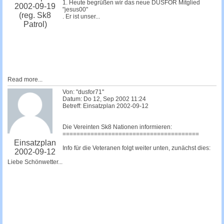
1. Heute begrüßen wir das neue DUSFOR Mitglied
2002-09-19
"jesus00"
(reg. Sk8
. Er ist unser...
Patrol)
Read more...
Von: "dusfor71"
Datum: Do 12, Sep 2002 11:24
Betreff: Einsatzplan 2002-09-12
Die Vereinten Sk8 Nationen informieren:
=======================================
Einsatzplan
Info für die Veteranen folgt weiter unten, zunächst dies:
2002-09-12
Liebe Schönwetter...