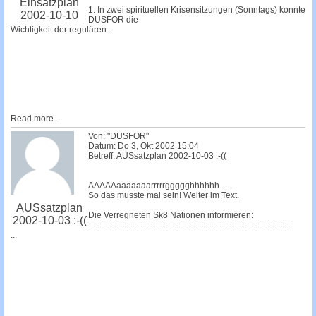
Einsatzplan
1. In zwei spirituellen Krisensitzungen (Sonntags) konnte
2002-10-10
DUSFOR die
Wichtigkeit der regulären...
Read more...
Von: "DUSFOR"
Datum: Do 3, Okt 2002 15:04
Betreff: AUSsatzplan 2002-10-03 :-((
AAAAAaaaaaaarrrrrggggghhhhhh......
So das musste mal sein! Weiter im Text.
AUSsatzplan
Die Verregneten Sk8 Nationen informieren:
2002-10-03 :-((
=========================================
...