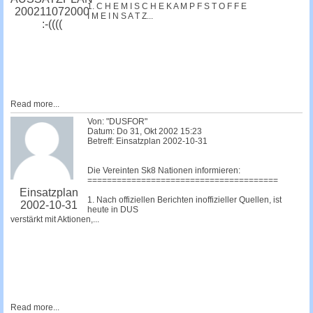
1. C H E M I S C H E K A M P F S T O F F E
200211072000
I M E I N S A T Z...
:-((((
Read more...
Von: "DUSFOR"
Datum: Do 31, Okt 2002 15:23
Betreff: Einsatzplan 2002-10-31
Die Vereinten Sk8 Nationen informieren:
=======================================
Einsatzplan
1. Nach offiziellen Berichten inoffizieller Quellen, ist
2002-10-31
heute in DUS
verstärkt mit Aktionen,...
Read more...