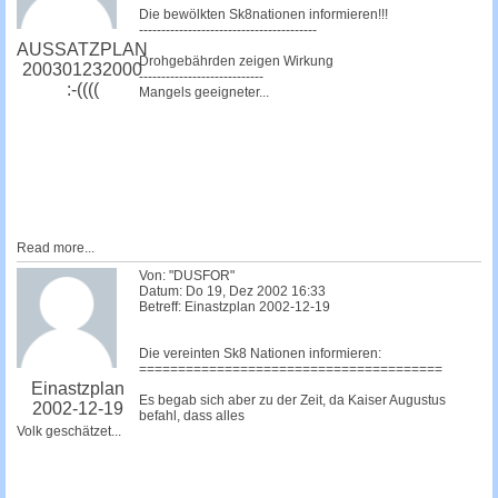
Die bewölkten Sk8nationen informieren!!!
----------------------------------------
AUSSATZPLAN
Drohgebährden zeigen Wirkung
200301232000
----------------------------
:-((((
Mangels geeigneter...
Read more...
Von: "DUSFOR"
Datum: Do 19, Dez 2002 16:33
Betreff: Einastzplan 2002-12-19
Die vereinten Sk8 Nationen informieren:
=======================================
Einastzplan
Es begab sich aber zu der Zeit, da Kaiser Augustus
2002-12-19
befahl, dass alles
Volk geschätzet...