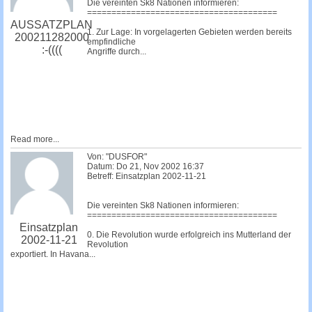
Die vereinten Sk8 Nationen informieren:
=======================================
AUSSATZPLAN
1. Zur Lage: In vorgelagerten Gebieten werden bereits
200211282000
empfindliche
:-((((
Angriffe durch...
Read more...
Von: "DUSFOR"
Datum: Do 21, Nov 2002 16:37
Betreff: Einsatzplan 2002-11-21
Die vereinten Sk8 Nationen informieren:
=======================================
Einsatzplan
0. Die Revolution wurde erfolgreich ins Mutterland der
2002-11-21
Revolution
exportiert. In Havana...