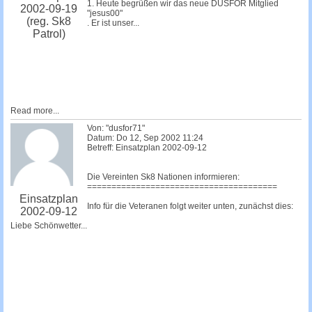
1. Heute begrüßen wir das neue DUSFOR Mitglied
2002-09-19
"jesus00"
(reg. Sk8
. Er ist unser...
Patrol)
Read more...
Von: "dusfor71"
Datum: Do 12, Sep 2002 11:24
Betreff: Einsatzplan 2002-09-12
Die Vereinten Sk8 Nationen informieren:
=======================================
Einsatzplan
Info für die Veteranen folgt weiter unten, zunächst dies:
2002-09-12
Liebe Schönwetter...