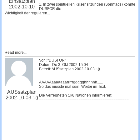
Einsatzplan
1. In zwei spirituellen Krisensitzungen (Sonntags) konnte
2002-10-10
DUSFOR die
Wichtigkeit der regulären...
Read more...
Von: "DUSFOR"
Datum: Do 3, Okt 2002 15:04
Betreff: AUSsatzplan 2002-10-03 :-((
AAAAAaaaaaaarrrrrggggghhhhhh......
So das musste mal sein! Weiter im Text.
AUSsatzplan
Die Verregneten Sk8 Nationen informieren:
2002-10-03 :-((
=========================================
...