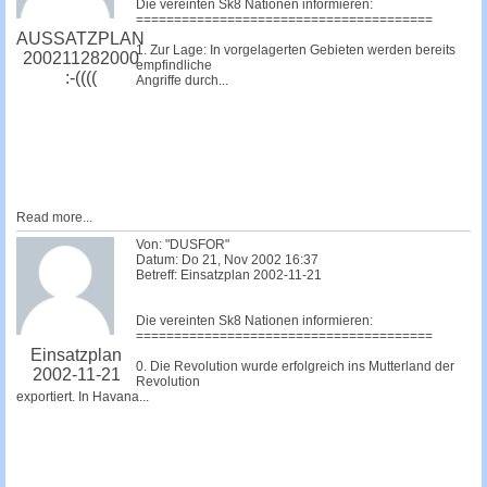
Die vereinten Sk8 Nationen informieren:
=======================================
AUSSATZPLAN
1. Zur Lage: In vorgelagerten Gebieten werden bereits
200211282000
empfindliche
:-((((
Angriffe durch...
Read more...
Von: "DUSFOR"
Datum: Do 21, Nov 2002 16:37
Betreff: Einsatzplan 2002-11-21
Die vereinten Sk8 Nationen informieren:
=======================================
Einsatzplan
0. Die Revolution wurde erfolgreich ins Mutterland der
2002-11-21
Revolution
exportiert. In Havana...