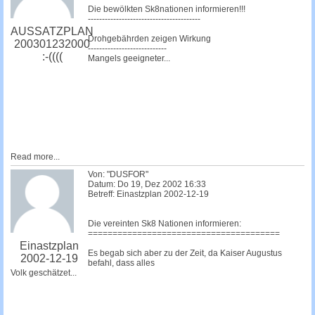
Die bewölkten Sk8nationen informieren!!!
----------------------------------------
AUSSATZPLAN
Drohgebährden zeigen Wirkung
200301232000
----------------------------
:-((((
Mangels geeigneter...
Read more...
Von: "DUSFOR"
Datum: Do 19, Dez 2002 16:33
Betreff: Einastzplan 2002-12-19
Die vereinten Sk8 Nationen informieren:
=======================================
Einastzplan
Es begab sich aber zu der Zeit, da Kaiser Augustus
2002-12-19
befahl, dass alles
Volk geschätzet...