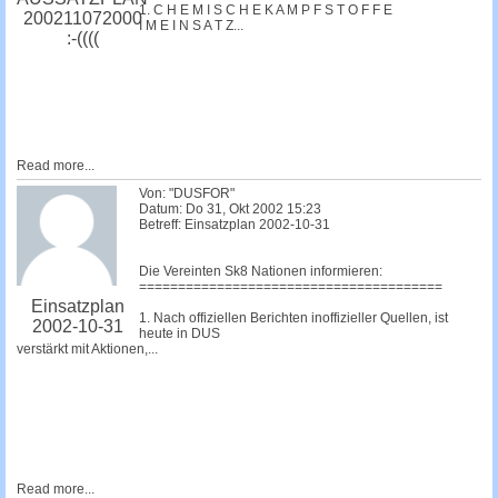
1. C H E M I S C H E K A M P F S T O F F E
200211072000
I M E I N S A T Z...
:-((((
Read more...
Von: "DUSFOR"
Datum: Do 31, Okt 2002 15:23
Betreff: Einsatzplan 2002-10-31
Die Vereinten Sk8 Nationen informieren:
=======================================
Einsatzplan
1. Nach offiziellen Berichten inoffizieller Quellen, ist
2002-10-31
heute in DUS
verstärkt mit Aktionen,...
Read more...