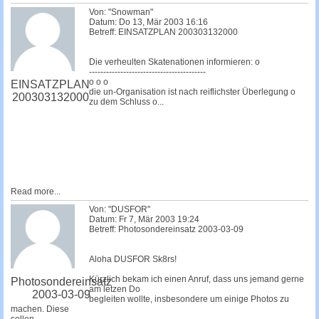
Von: "Snowman"
Datum: Do 13, Mär 2003 16:16
Betreff: EINSATZPLAN 200303132000
Die verheulten Skatenationen informieren: o
-----------------------------------------
o o o
EINSATZPLAN
die un-Organisation ist nach reiflichster Überlegung o
200303132000
zu dem Schluss o...
Read more...
Von: "DUSFOR"
Datum: Fr 7, Mär 2003 19:24
Betreff: Photosondereinsatz 2003-03-09
Aloha DUSFOR Sk8rs!
Kürzlich bekam ich einen Anruf, dass uns jemand gerne
Photosondereinsatz
am letzen Do
2003-03-09
begleiten wollte, insbesondere um einige Photos zu
machen. Diese