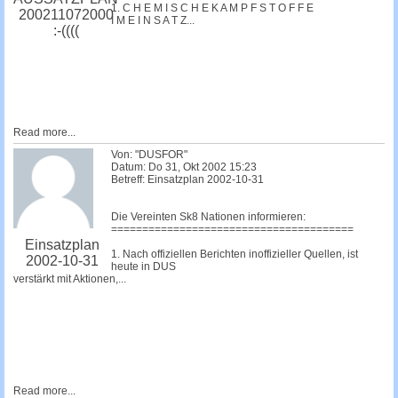
1. C H E M I S C H E K A M P F S T O F F E
200211072000
I M E I N S A T Z...
:-((((
Read more...
Von: "DUSFOR"
Datum: Do 31, Okt 2002 15:23
Betreff: Einsatzplan 2002-10-31
Die Vereinten Sk8 Nationen informieren:
=======================================
Einsatzplan
1. Nach offiziellen Berichten inoffizieller Quellen, ist
2002-10-31
heute in DUS
verstärkt mit Aktionen,...
Read more...