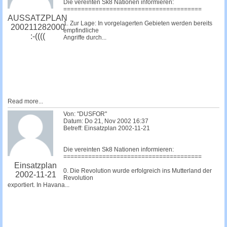
Die vereinten Sk8 Nationen informieren:
=======================================
AUSSATZPLAN
1. Zur Lage: In vorgelagerten Gebieten werden bereits
200211282000
empfindliche
:-((((
Angriffe durch...
Read more...
Von: "DUSFOR"
Datum: Do 21, Nov 2002 16:37
Betreff: Einsatzplan 2002-11-21
Die vereinten Sk8 Nationen informieren:
=======================================
Einsatzplan
0. Die Revolution wurde erfolgreich ins Mutterland der
2002-11-21
Revolution
exportiert. In Havana...