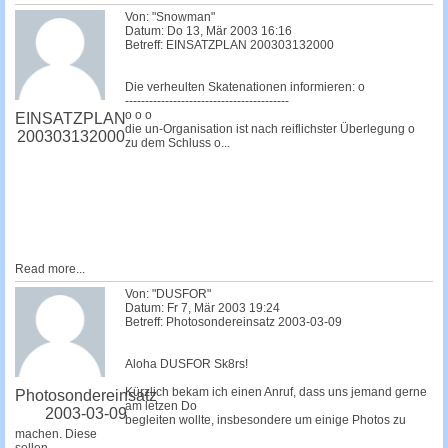
Von: "Snowman"
Datum: Do 13, Mär 2003 16:16
Betreff: EINSATZPLAN 200303132000
Die verheulten Skatenationen informieren: o
-----------------------------------------
o o o
EINSATZPLAN
die un-Organisation ist nach reiflichster Überlegung o
200303132000
zu dem Schluss o...
Read more...
Von: "DUSFOR"
Datum: Fr 7, Mär 2003 19:24
Betreff: Photosondereinsatz 2003-03-09
Aloha DUSFOR Sk8rs!
Kürzlich bekam ich einen Anruf, dass uns jemand gerne
Photosondereinsatz
am letzen Do
2003-03-09
begleiten wollte, insbesondere um einige Photos zu
machen. Diese