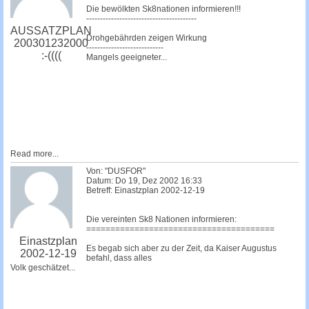
Die bewölkten Sk8nationen informieren!!!
----------------------------------------
AUSSATZPLAN
Drohgebährden zeigen Wirkung
200301232000
----------------------------
:-((((
Mangels geeigneter...
Read more...
Von: "DUSFOR"
Datum: Do 19, Dez 2002 16:33
Betreff: Einastzplan 2002-12-19
Die vereinten Sk8 Nationen informieren:
=======================================
Einastzplan
Es begab sich aber zu der Zeit, da Kaiser Augustus
2002-12-19
befahl, dass alles
Volk geschätzet...