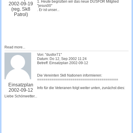
1. Heute begrüßen wir das neue DUSFOR Mitglied
2002-09-19
"jesus00"
(reg. Sk8
. Er ist unser...
Patrol)
Read more...
Von: "dusfor71"
Datum: Do 12, Sep 2002 11:24
Betreff: Einsatzplan 2002-09-12
Die Vereinten Sk8 Nationen informieren:
=======================================
Einsatzplan
Info für die Veteranen folgt weiter unten, zunächst dies:
2002-09-12
Liebe Schönwetter...