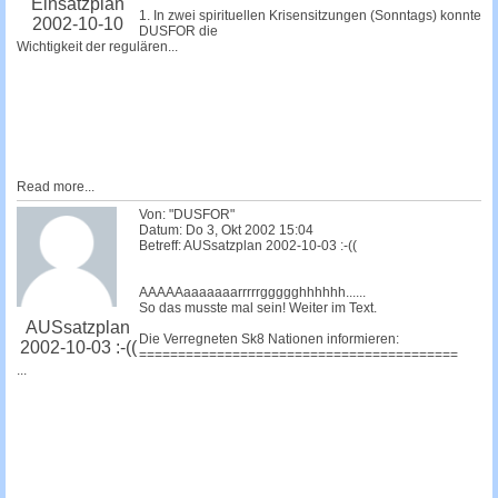
Einsatzplan
1. In zwei spirituellen Krisensitzungen (Sonntags) konnte
2002-10-10
DUSFOR die
Wichtigkeit der regulären...
Read more...
Von: "DUSFOR"
Datum: Do 3, Okt 2002 15:04
Betreff: AUSsatzplan 2002-10-03 :-((
AAAAAaaaaaaarrrrrggggghhhhhh......
So das musste mal sein! Weiter im Text.
AUSsatzplan
Die Verregneten Sk8 Nationen informieren:
2002-10-03 :-((
=========================================
...