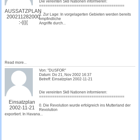
Die vereinten Sk8 Nationen informieren:
=======================================
AUSSATZPLAN
1. Zur Lage: In vorgelagerten Gebieten werden bereits
200211282000
empfindliche
:-((((
Angriffe durch...
Read more...
Von: "DUSFOR"
Datum: Do 21, Nov 2002 16:37
Betreff: Einsatzplan 2002-11-21
Die vereinten Sk8 Nationen informieren:
=======================================
Einsatzplan
0. Die Revolution wurde erfolgreich ins Mutterland der
2002-11-21
Revolution
exportiert. In Havana...