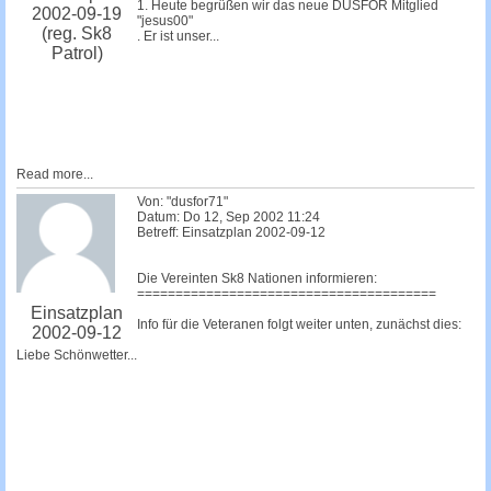
1. Heute begrüßen wir das neue DUSFOR Mitglied
2002-09-19
"jesus00"
(reg. Sk8
. Er ist unser...
Patrol)
Read more...
Von: "dusfor71"
Datum: Do 12, Sep 2002 11:24
Betreff: Einsatzplan 2002-09-12
Die Vereinten Sk8 Nationen informieren:
=======================================
Einsatzplan
Info für die Veteranen folgt weiter unten, zunächst dies:
2002-09-12
Liebe Schönwetter...