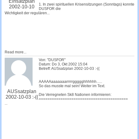
Einsatzplan
1. In zwei spirituellen Krisensitzungen (Sonntags) konnte
2002-10-10
DUSFOR die
Wichtigkeit der regulären...
Read more...
Von: "DUSFOR"
Datum: Do 3, Okt 2002 15:04
Betreff: AUSsatzplan 2002-10-03 :-((
AAAAAaaaaaaarrrrrggggghhhhhh......
So das musste mal sein! Weiter im Text.
AUSsatzplan
Die Verregneten Sk8 Nationen informieren:
2002-10-03 :-((
=========================================
...