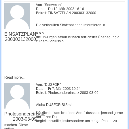
Von: "Snowman"
Datum: Do 13, Mär 2003 16:16
Betreff: EINSATZPLAN 200303132000
Die verheulten Skatenationen informieren: o
-----------------------------------------
o o o
EINSATZPLAN
die un-Organisation ist nach reiflichster Überlegung o
200303132000
zu dem Schluss o...
Read more...
Von: "DUSFOR"
Datum: Fr 7, Mär 2003 19:24
Betreff: Photosondereinsatz 2003-03-09
Aloha DUSFOR Sk8rs!
Kürzlich bekam ich einen Anruf, dass uns jemand gerne
Photosondereinsatz
am letzen Do
2003-03-09
begleiten wollte, insbesondere um einige Photos zu
machen. Diese