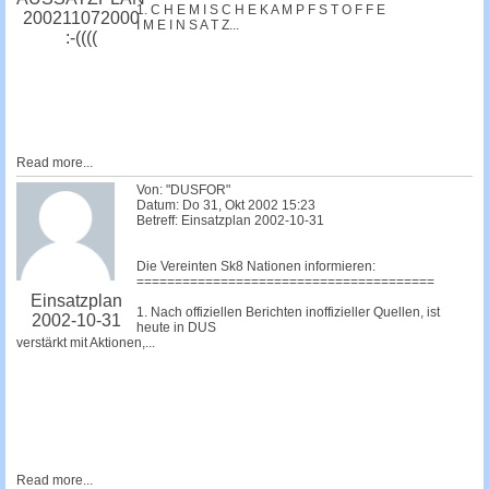
1. C H E M I S C H E K A M P F S T O F F E
200211072000
I M E I N S A T Z...
:-((((
Read more...
Von: "DUSFOR"
Datum: Do 31, Okt 2002 15:23
Betreff: Einsatzplan 2002-10-31
Die Vereinten Sk8 Nationen informieren:
=======================================
Einsatzplan
1. Nach offiziellen Berichten inoffizieller Quellen, ist
2002-10-31
heute in DUS
verstärkt mit Aktionen,...
Read more...