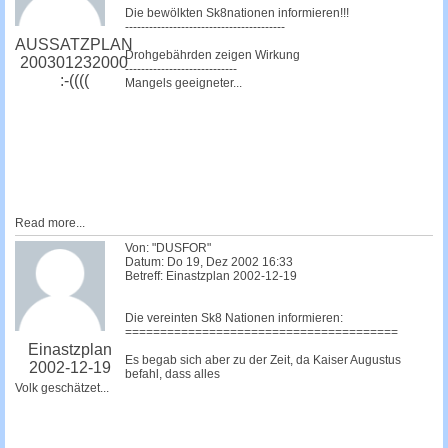
Die bewölkten Sk8nationen informieren!!!
----------------------------------------
AUSSATZPLAN
Drohgebährden zeigen Wirkung
200301232000
----------------------------
:-((((
Mangels geeigneter...
Read more...
Von: "DUSFOR"
Datum: Do 19, Dez 2002 16:33
Betreff: Einastzplan 2002-12-19
Die vereinten Sk8 Nationen informieren:
=======================================
Einastzplan
Es begab sich aber zu der Zeit, da Kaiser Augustus
2002-12-19
befahl, dass alles
Volk geschätzet...