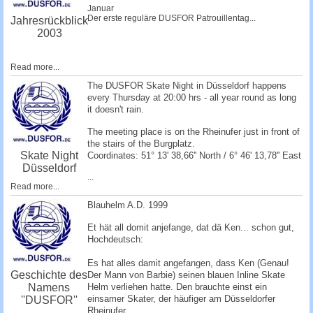
Januar
Der erste reguläre DUSFOR Patrouillentag...
Jahresrückblick
2003
Read more...
The DUSFOR Skate Night in Düsseldorf happens
every Thursday at 20:00 hrs - all year round as long
it doesn't rain.
The meeting place is on the Rheinufer just in front of
the stairs of the Burgplatz.
Skate Night
Coordinates: 51° 13' 38,66'' North / 6° 46' 13,78'' East
Düsseldorf
...
Read more...
Blauhelm A.D. 1999
Et hät all domit anjefange, dat dä Ken... schon gut,
Hochdeutsch:
Es hat alles damit angefangen, dass Ken (Genau!
Geschichte des
Der Mann von Barbie) seinen blauen Inline Skate
Namens
Helm verliehen hatte. Den brauchte einst ein
einsamer Skater, der häufiger am Düsseldorfer
''DUSFOR''
Rheinufer...