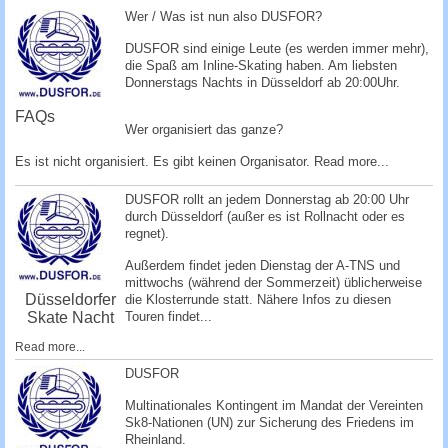
c
Wer / Was ist nun also DUSFOR?
h
DUSFOR sind einige Leute (es werden immer mehr),
e
die Spaß am Inline-Skating haben. Am liebsten
Donnerstags Nachts in Düsseldorf ab 20:00Uhr.
FAQs
Wer organisiert das ganze?
Es ist nicht organisiert. Es gibt keinen Organisator.
Read more...
DUSFOR rollt an jedem Donnerstag ab 20:00 Uhr
durch Düsseldorf (außer es ist Rollnacht oder es
regnet).
Außerdem findet jeden Dienstag der A-TNS und
mittwochs (während der Sommerzeit) üblicherweise
Düsseldorfer
die Klosterrunde statt. Nähere Infos zu diesen
Skate Nacht
Touren findet...
Read more...
DUSFOR
Multinationales Kontingent im Mandat der Vereinten
Sk8-Nationen (UN) zur Sicherung des Friedens im
Rheinland.