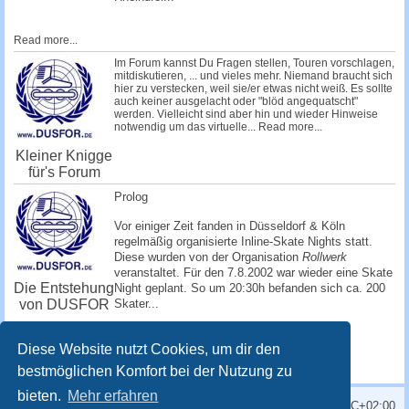
Read more...
Im Forum kannst Du Fragen stellen, Touren vorschlagen,
mitdiskutieren, ... und vieles mehr. Niemand braucht sich
hier zu verstecken, weil sie/er etwas nicht weiß. Es sollte
auch keiner ausgelacht oder "blöd angequatscht"
werden. Vielleicht sind aber hin und wieder Hinweise
notwendig um das virtuelle...
Read more...
Kleiner Knigge
für's Forum
Prolog
Vor einiger Zeit fanden in Düsseldorf & Köln
regelmäßig organisierte Inline-Skate Nights statt.
Diese wurden von der Organisation
Rollwerk
veranstaltet. Für den 7.8.2002 war wieder eine Skate
Die Entstehung
Night geplant. So um 20:30h befanden sich ca. 200
von DUSFOR
Skater...
Read more...
Diese Website nutzt Cookies, um dir den
bestmöglichen Komfort bei der Nutzung zu
bieten.
Mehr erfahren
Alle Zeiten sind
UTC+02:00