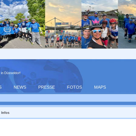
 in Düsseldorf
S
NEWS
PRESSE
FOTOS
MAPS
Infos