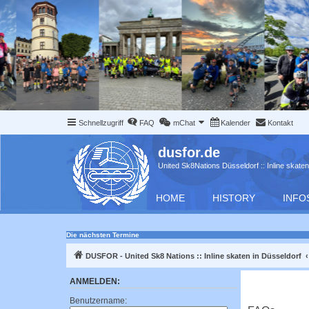
Schnellzugriff
FAQ
mChat
Kalender
Kontakt
dusfor.de
United Sk8Nations Düsseldorf :: Inline skaten
HOME
HISTORY
INFO
Die nächsten Termine
DUSFOR - United Sk8 Nations :: Inline skaten in Düsseldorf
ANMELDEN:
Benutzername: