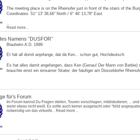
The meeting place is on the Rheinufer just in front of the stairs of the Bur
Coordinates: 51° 13' 38,66'' North / 6° 46' 13,78'' East
...
Read more...
 des Namens ''DUSFOR''
Blauhelm A.D. 1999
Et hät all domit anjefange, dat dä Ken... schon gut, Hochdeutsch:
Es hat alles damit angefangen, dass Ken (Genau! Der Mann von Barbie) s
brauchte einst ein einsamer Skater, der häufiger am Düsseldorfer Rheinufe
ge für's Forum
Im Forum kannst Du Fragen stellen, Touren vorschlagen, mitdiskutieren, ... und
sie/er etwas nicht weiß. Es sollte auch keiner ausgelacht oder "blöd angequats
notwendig um das virtuelle...
Read more...