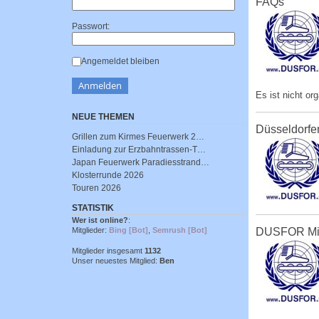
FAQs
Passwort:
Angemeldet bleiben
Es ist nicht or
NEUE THEMEN
Düsseldorfe
Grillen zum Kirmes Feuerwerk 2…
Einladung zur Erzbahntrassen-T…
Japan Feuerwerk Paradiesstrand…
Klosterrunde 2026
Touren 2026
STATISTIK
Wer ist online?
:
Mitglieder:
Bing [Bot]
,
Semrush [Bot]
DUSFOR Mi
Mitglieder insgesamt
1132
Unser neuestes Mitglied:
Ben