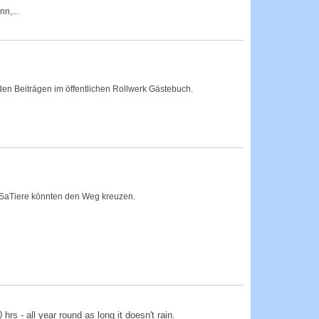
n,...
en Beiträgen im öffentlichen Rollwerk Gästebuch.
he SaTiere könnten den Weg kreuzen.
 - all year round as long it doesn't rain.