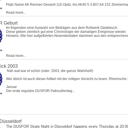
Platz Name AK Rennen Gesamt 116
Opitz, Iris
AK40 5 3.807,64 152
Zimmerman
Read more...
 Geburt
Im folgenden eine Auswahl von Beiträgen aus dem Rollwerk Gästebuch.
Diese geben ziemlich gut eine Chronologie der damaligen Ereignisse wieder.
Hinweis: Alle hier aufgeführten Absenderdaten stammen aus den entsprechend
Read more...
lick 2003
Näh wat war et schön (oder: 2003, die ganze Wahrheit!)
Wie üblich ist auch dieser Artikel mit der nötigen Vorsicht zu lesen. Rheinisc
Januar
Der erste reguläre DUSFOR Patrouillentag...
 Düsseldorf
The DUSFOR Skate Night in Düsseldorf happens every Thursday at 20:00 hrs