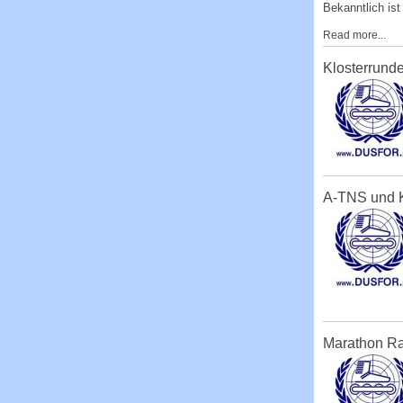
Bekanntlich ist
Read more...
Klosterrund
A-TNS und K
Marathon Ra