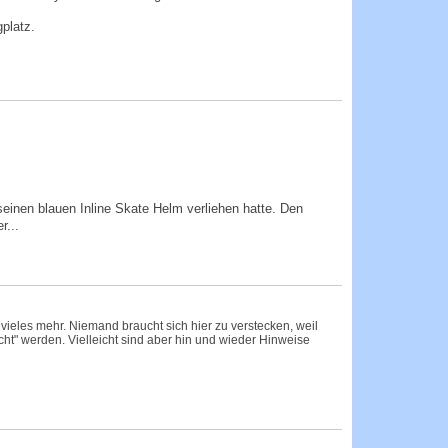
gplatz.
einen blauen Inline Skate Helm verliehen hatte. Den
r...
 vieles mehr. Niemand braucht sich hier zu verstecken, weil
cht" werden. Vielleicht sind aber hin und wieder Hinweise