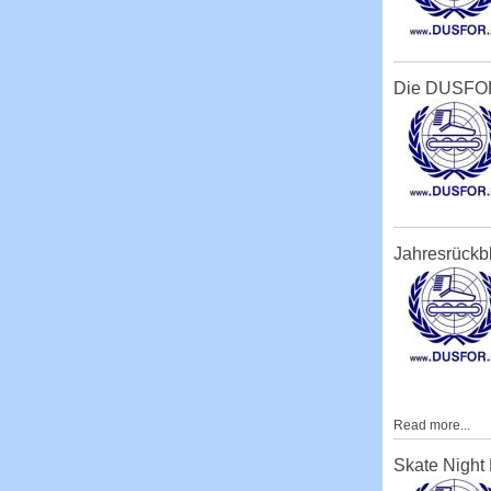
Die DUSFOR
Jahresrückb
Read more...
Skate Night