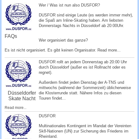
c
Wer / Was ist nun also DUSFOR?
h
DUSFOR sind einige Leute (es werden immer mehr),
e
die Spaß am Inline-Skating haben. Am liebsten
Donnerstags Nachts in Düsseldorf ab 20:00Uhr.
FAQs
Wer organisiert das ganze?
Es ist nicht organisiert. Es gibt keinen Organisator.
Read more...
DUSFOR rollt an jedem Donnerstag ab 20:00 Uhr
durch Düsseldorf (außer es ist Rollnacht oder es
regnet).
Außerdem findet jeden Dienstag der A-TNS und
mittwochs (während der Sommerzeit) üblicherweise
Düsseldorfer
die Klosterrunde statt. Nähere Infos zu diesen
Skate Nacht
Touren findet...
Read more...
DUSFOR
Multinationales Kontingent im Mandat der Vereinten
Sk8-Nationen (UN) zur Sicherung des Friedens im
Rheinland.