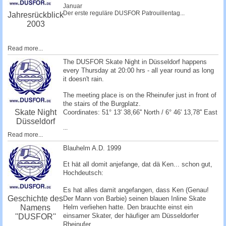
Januar
Der erste reguläre DUSFOR Patrouillentag...
Jahresrückblick
2003
Read more...
The DUSFOR Skate Night in Düsseldorf happens
every Thursday at 20:00 hrs - all year round as long
it doesn't rain.
The meeting place is on the Rheinufer just in front of
the stairs of the Burgplatz.
Skate Night
Coordinates: 51° 13' 38,66'' North / 6° 46' 13,78'' East
Düsseldorf
...
Read more...
Blauhelm A.D. 1999
Et hät all domit anjefange, dat dä Ken... schon gut,
Hochdeutsch:
Es hat alles damit angefangen, dass Ken (Genau!
Geschichte des
Der Mann von Barbie) seinen blauen Inline Skate
Namens
Helm verliehen hatte. Den brauchte einst ein
einsamer Skater, der häufiger am Düsseldorfer
''DUSFOR''
Rheinufer...