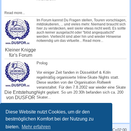
Read more...
Im Forum kannst Du Fragen stellen, Touren vorschlagen,
mitdiskutieren, ... und vieles mehr. Niemand braucht sich
hier zu verstecken, weil sie/er etwas nicht weiß. Es sollte
auch keiner ausgelacht oder "blöd angequatscht"
werden. Vielleicht sind aber hin und wieder Hinweise
notwendig um das virtuelle...
Read more...
Kleiner Knigge
für's Forum
Prolog
Vor einiger Zeit fanden in Düsseldorf & Köln
regelmäßig organisierte Inline-Skate Nights statt.
Diese wurden von der Organisation
Rollwerk
veranstaltet. Für den 7.8.2002 war wieder eine Skate
Die Entstehung
Night geplant. So um 20:30h befanden sich ca. 200
von DUSFOR
Skater...
Read more...
Diese Website nutzt Cookies, um dir den
bestmöglichen Komfort bei der Nutzung zu
bieten.
Mehr erfahren
Alle Zeiten sind
UTC+02:00