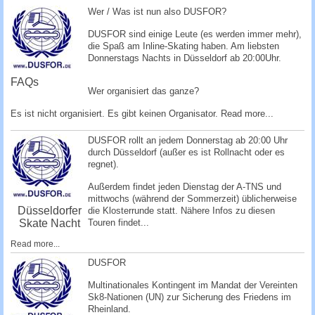
c
Wer / Was ist nun also DUSFOR?
h
DUSFOR sind einige Leute (es werden immer mehr),
e
die Spaß am Inline-Skating haben. Am liebsten
Donnerstags Nachts in Düsseldorf ab 20:00Uhr.
FAQs
Wer organisiert das ganze?
Es ist nicht organisiert. Es gibt keinen Organisator.
Read more...
DUSFOR rollt an jedem Donnerstag ab 20:00 Uhr
durch Düsseldorf (außer es ist Rollnacht oder es
regnet).
Außerdem findet jeden Dienstag der A-TNS und
mittwochs (während der Sommerzeit) üblicherweise
Düsseldorfer
die Klosterrunde statt. Nähere Infos zu diesen
Skate Nacht
Touren findet...
Read more...
DUSFOR
Multinationales Kontingent im Mandat der Vereinten
Sk8-Nationen (UN) zur Sicherung des Friedens im
Rheinland.