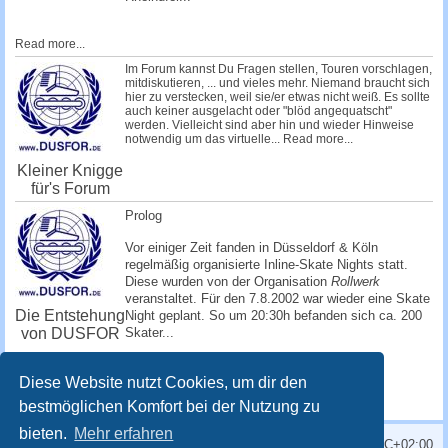
Read more...
Im Forum kannst Du Fragen stellen, Touren vorschlagen,
mitdiskutieren, ... und vieles mehr. Niemand braucht sich
hier zu verstecken, weil sie/er etwas nicht weiß. Es sollte
auch keiner ausgelacht oder "blöd angequatscht"
werden. Vielleicht sind aber hin und wieder Hinweise
notwendig um das virtuelle...
Read more...
Kleiner Knigge
für's Forum
Prolog
Vor einiger Zeit fanden in Düsseldorf & Köln
regelmäßig organisierte Inline-Skate Nights statt.
Diese wurden von der Organisation
Rollwerk
veranstaltet. Für den 7.8.2002 war wieder eine Skate
Die Entstehung
Night geplant. So um 20:30h befanden sich ca. 200
von DUSFOR
Skater...
Read more...
Diese Website nutzt Cookies, um dir den
bestmöglichen Komfort bei der Nutzung zu
bieten.
Mehr erfahren
Alle Zeiten sind
UTC+02:00