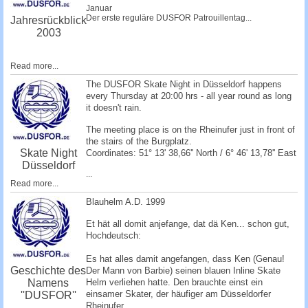
Januar
Der erste reguläre DUSFOR Patrouillentag...
Jahresrückblick
2003
Read more...
The DUSFOR Skate Night in Düsseldorf happens
every Thursday at 20:00 hrs - all year round as long
it doesn't rain.
The meeting place is on the Rheinufer just in front of
the stairs of the Burgplatz.
Skate Night
Coordinates: 51° 13' 38,66'' North / 6° 46' 13,78'' East
Düsseldorf
...
Read more...
Blauhelm A.D. 1999
Et hät all domit anjefange, dat dä Ken... schon gut,
Hochdeutsch:
Es hat alles damit angefangen, dass Ken (Genau!
Geschichte des
Der Mann von Barbie) seinen blauen Inline Skate
Namens
Helm verliehen hatte. Den brauchte einst ein
einsamer Skater, der häufiger am Düsseldorfer
''DUSFOR''
Rheinufer...