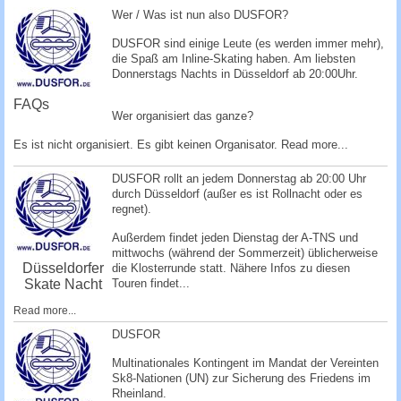
c
Wer / Was ist nun also DUSFOR?
h
DUSFOR sind einige Leute (es werden immer mehr),
e
die Spaß am Inline-Skating haben. Am liebsten
Donnerstags Nachts in Düsseldorf ab 20:00Uhr.
FAQs
Wer organisiert das ganze?
Es ist nicht organisiert. Es gibt keinen Organisator.
Read more...
DUSFOR rollt an jedem Donnerstag ab 20:00 Uhr
durch Düsseldorf (außer es ist Rollnacht oder es
regnet).
Außerdem findet jeden Dienstag der A-TNS und
mittwochs (während der Sommerzeit) üblicherweise
Düsseldorfer
die Klosterrunde statt. Nähere Infos zu diesen
Skate Nacht
Touren findet...
Read more...
DUSFOR
Multinationales Kontingent im Mandat der Vereinten
Sk8-Nationen (UN) zur Sicherung des Friedens im
Rheinland.