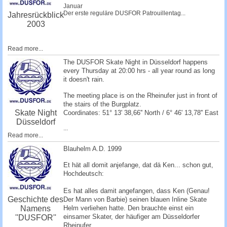
Januar
Der erste reguläre DUSFOR Patrouillentag...
Jahresrückblick
2003
Read more...
The DUSFOR Skate Night in Düsseldorf happens
every Thursday at 20:00 hrs - all year round as long
it doesn't rain.
The meeting place is on the Rheinufer just in front of
the stairs of the Burgplatz.
Skate Night
Coordinates: 51° 13' 38,66'' North / 6° 46' 13,78'' East
Düsseldorf
...
Read more...
Blauhelm A.D. 1999
Et hät all domit anjefange, dat dä Ken... schon gut,
Hochdeutsch:
Es hat alles damit angefangen, dass Ken (Genau!
Geschichte des
Der Mann von Barbie) seinen blauen Inline Skate
Namens
Helm verliehen hatte. Den brauchte einst ein
einsamer Skater, der häufiger am Düsseldorfer
''DUSFOR''
Rheinufer...