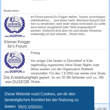
Read more...
Im Forum kannst Du Fragen stellen, Touren vorschlagen,
mitdiskutieren, ... und vieles mehr. Niemand braucht sich
hier zu verstecken, weil sie/er etwas nicht weiß. Es sollte
auch keiner ausgelacht oder "blöd angequatscht"
werden. Vielleicht sind aber hin und wieder Hinweise
notwendig um das virtuelle...
Read more...
Kleiner Knigge
für's Forum
Prolog
Vor einiger Zeit fanden in Düsseldorf & Köln
regelmäßig organisierte Inline-Skate Nights statt.
Diese wurden von der Organisation
Rollwerk
veranstaltet. Für den 7.8.2002 war wieder eine Skate
Die Entstehung
Night geplant. So um 20:30h befanden sich ca. 200
von DUSFOR
Skater...
Read more...
Diese Website nutzt Cookies, um dir den
bestmöglichen Komfort bei der Nutzung zu
bieten.
Mehr erfahren
Alle Zeiten sind
UTC+02:00