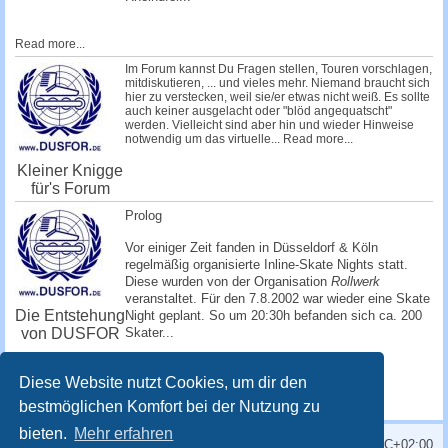
Read more...
Im Forum kannst Du Fragen stellen, Touren vorschlagen,
mitdiskutieren, ... und vieles mehr. Niemand braucht sich
hier zu verstecken, weil sie/er etwas nicht weiß. Es sollte
auch keiner ausgelacht oder "blöd angequatscht"
werden. Vielleicht sind aber hin und wieder Hinweise
notwendig um das virtuelle...
Read more...
Kleiner Knigge
für's Forum
Prolog
Vor einiger Zeit fanden in Düsseldorf & Köln
regelmäßig organisierte Inline-Skate Nights statt.
Diese wurden von der Organisation
Rollwerk
veranstaltet. Für den 7.8.2002 war wieder eine Skate
Die Entstehung
Night geplant. So um 20:30h befanden sich ca. 200
von DUSFOR
Skater...
Read more...
Diese Website nutzt Cookies, um dir den
bestmöglichen Komfort bei der Nutzung zu
bieten.
Mehr erfahren
Alle Zeiten sind
UTC+02:00