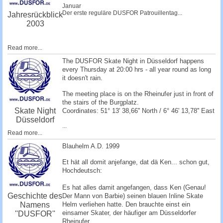
Januar
Der erste reguläre DUSFOR Patrouillentag...
Jahresrückblick
2003
Read more...
The DUSFOR Skate Night in Düsseldorf happens
every Thursday at 20:00 hrs - all year round as long
it doesn't rain.
The meeting place is on the Rheinufer just in front of
the stairs of the Burgplatz.
Skate Night
Coordinates: 51° 13' 38,66'' North / 6° 46' 13,78'' East
Düsseldorf
...
Read more...
Blauhelm A.D. 1999
Et hät all domit anjefange, dat dä Ken... schon gut,
Hochdeutsch:
Es hat alles damit angefangen, dass Ken (Genau!
Geschichte des
Der Mann von Barbie) seinen blauen Inline Skate
Namens
Helm verliehen hatte. Den brauchte einst ein
einsamer Skater, der häufiger am Düsseldorfer
''DUSFOR''
Rheinufer...