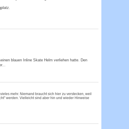
gplatz.
einen blauen Inline Skate Helm verliehen hatte. Den
r...
 vieles mehr. Niemand braucht sich hier zu verstecken, weil
cht" werden. Vielleicht sind aber hin und wieder Hinweise