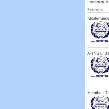
Bekanntlich ist
Read more...
Klosterrund
A-TNS und K
Marathon Ra