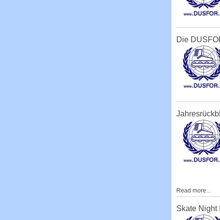
Die DUSFOR
Jahresrückb
Read more...
Skate Night