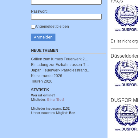
FAQs
Passwort:
Angemeldet bleiben
Es ist nicht or
NEUE THEMEN
Düsseldorfe
Grillen zum Kirmes Feuerwerk 2…
Einladung zur Erzbahntrassen-T…
Japan Feuerwerk Paradiesstrand…
Klosterrunde 2026
Touren 2026
STATISTIK
Wer ist online?
:
Mitglieder:
Bing [Bot]
DUSFOR Mi
Mitglieder insgesamt
1132
Unser neuestes Mitglied:
Ben