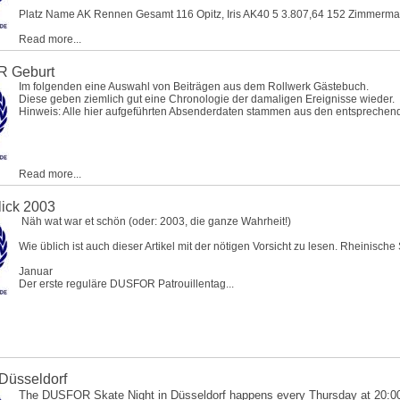
Platz Name AK Rennen Gesamt 116
Opitz, Iris
AK40 5 3.807,64 152
Zimmerman
Read more...
 Geburt
Im folgenden eine Auswahl von Beiträgen aus dem Rollwerk Gästebuch.
Diese geben ziemlich gut eine Chronologie der damaligen Ereignisse wieder.
Hinweis: Alle hier aufgeführten Absenderdaten stammen aus den entsprechend
Read more...
lick 2003
Näh wat war et schön (oder: 2003, die ganze Wahrheit!)
Wie üblich ist auch dieser Artikel mit der nötigen Vorsicht zu lesen. Rheinisc
Januar
Der erste reguläre DUSFOR Patrouillentag...
 Düsseldorf
The DUSFOR Skate Night in Düsseldorf happens every Thursday at 20:00 hrs