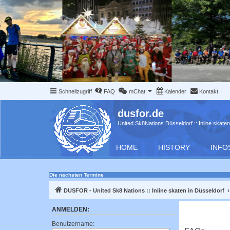
Schnellzugriff
FAQ
mChat
Kalender
Kontakt
dusfor.de
United Sk8Nations Düsseldorf :: Inline skaten
HOME
HISTORY
INFO
Die nächsten Termine
DUSFOR - United Sk8 Nations :: Inline skaten in Düsseldorf
ANMELDEN:
Benutzername: