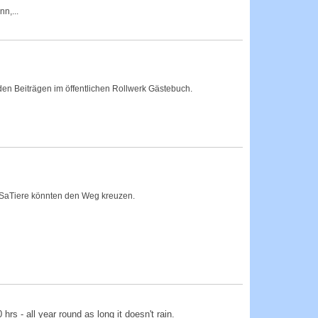
n,...
en Beiträgen im öffentlichen Rollwerk Gästebuch.
he SaTiere könnten den Weg kreuzen.
 - all year round as long it doesn't rain.