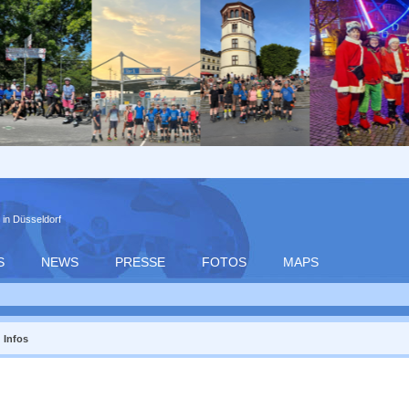
 in Düsseldorf
S
NEWS
PRESSE
FOTOS
MAPS
Infos