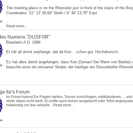
The meeting place is on the Rheinufer just in front of the stairs of the Bur
Coordinates: 51° 13' 38,66'' North / 6° 46' 13,78'' East
...
Read more...
 des Namens ''DUSFOR''
Blauhelm A.D. 1999
Et hät all domit anjefange, dat dä Ken... schon gut, Hochdeutsch:
Es hat alles damit angefangen, dass Ken (Genau! Der Mann von Barbie) s
brauchte einst ein einsamer Skater, der häufiger am Düsseldorfer Rheinufe
ge für's Forum
Im Forum kannst Du Fragen stellen, Touren vorschlagen, mitdiskutieren, ... und
sie/er etwas nicht weiß. Es sollte auch keiner ausgelacht oder "blöd angequats
notwendig um das virtuelle...
Read more...