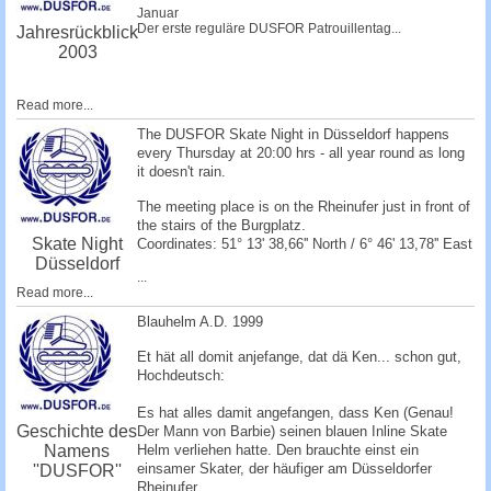
Januar
Der erste reguläre DUSFOR Patrouillentag...
Jahresrückblick
2003
Read more...
The DUSFOR Skate Night in Düsseldorf happens
every Thursday at 20:00 hrs - all year round as long
it doesn't rain.
The meeting place is on the Rheinufer just in front of
the stairs of the Burgplatz.
Skate Night
Coordinates: 51° 13' 38,66'' North / 6° 46' 13,78'' East
Düsseldorf
...
Read more...
Blauhelm A.D. 1999
Et hät all domit anjefange, dat dä Ken... schon gut,
Hochdeutsch:
Es hat alles damit angefangen, dass Ken (Genau!
Geschichte des
Der Mann von Barbie) seinen blauen Inline Skate
Namens
Helm verliehen hatte. Den brauchte einst ein
einsamer Skater, der häufiger am Düsseldorfer
''DUSFOR''
Rheinufer...