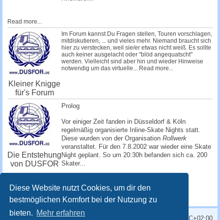
Read more...
Im Forum kannst Du Fragen stellen, Touren vorschlagen,
mitdiskutieren, ... und vieles mehr. Niemand braucht sich
hier zu verstecken, weil sie/er etwas nicht weiß. Es sollte
auch keiner ausgelacht oder "blöd angequatscht"
werden. Vielleicht sind aber hin und wieder Hinweise
notwendig um das virtuelle...
Read more...
Kleiner Knigge
für's Forum
Prolog
Vor einiger Zeit fanden in Düsseldorf & Köln
regelmäßig organisierte Inline-Skate Nights statt.
Diese wurden von der Organisation
Rollwerk
veranstaltet. Für den 7.8.2002 war wieder eine Skate
Die Entstehung
Night geplant. So um 20:30h befanden sich ca. 200
von DUSFOR
Skater...
Read more...
Diese Website nutzt Cookies, um dir den
bestmöglichen Komfort bei der Nutzung zu
bieten.
Mehr erfahren
Alle Zeiten sind
UTC+02:00