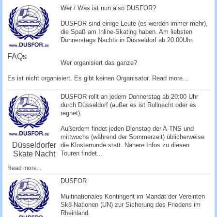
c
Wer / Was ist nun also DUSFOR?
h
DUSFOR sind einige Leute (es werden immer mehr),
e
die Spaß am Inline-Skating haben. Am liebsten
Donnerstags Nachts in Düsseldorf ab 20:00Uhr.
FAQs
Wer organisiert das ganze?
Es ist nicht organisiert. Es gibt keinen Organisator.
Read more...
DUSFOR rollt an jedem Donnerstag ab 20:00 Uhr
durch Düsseldorf (außer es ist Rollnacht oder es
regnet).
Außerdem findet jeden Dienstag der A-TNS und
mittwochs (während der Sommerzeit) üblicherweise
Düsseldorfer
die Klosterrunde statt. Nähere Infos zu diesen
Skate Nacht
Touren findet...
Read more...
DUSFOR
Multinationales Kontingent im Mandat der Vereinten
Sk8-Nationen (UN) zur Sicherung des Friedens im
Rheinland.