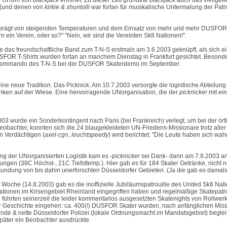
FORum
von
blackjack
eröffnet. Zu dieser Zeit gründete
blackjack
auch das viellgeli
(und denen von
kirkie & shuntolli
war fortan für musikalische Untermalung der Patro
prägt von steigenden Temperaturen und dem Einsatz von mehr und mehr DUSFOR A
Ihr ein Verein, oder so?" "Nein, wir sind die Vereinten Sk8 Nationen!".
 das freundschaftliche Band zum T-N-S erstmals am 3.6.2003 geknüpft, als sich
SFOR T-Shirts wurden fortan an manchem Dienstag in Frankfurt gesichtet. Besond
kommando des T-N-S bei der DUSFOR Skaterdemo im September.
ine neue Tradition. Das Picknick. Am 10.7.2003 versorgte die logistische Abteilung
änken auf der Wiese. Eine hervorragende UNorganisation, die der
picknicker
mit ei
03 wurde ein Sonderkontingent nach Paris (bei Frankreich) verlegt, um bei der ört
obachter, konnten sich die 24 blaugekleideten UN-Friedens-Missionare trotz alle
n Verdächtigen (
axel-cgn, leuchtspeedy
) wird berichtet: "Die Leute haben sich wah
ung der UNorganisierten Logistik kam es -
picknicker
sei Dank- dann am 7.8.2003 anl
ungen (38C Höchst-, 21C Tiefsttemp.). Hier gab es für 184 Skater Getränke, nicht 
undung von bis dahin unerforschten Düsseldorfer Gebieten. (Ja die gab es damals
n Woche (14.8.2003) gab es die inoffizielle Jubiläumspatrouille des United Sk8 N
ationen im Krisengebiet Rheinland eingegriffen haben und regelmäßige Skatepat
 führten seinerzeit die leider kommentarlos ausgesetzten Skatenights von Rollwer
r Geschichte eingehen: ca. 400(!) DUSFOR Skater wurden, nach anfänglichen Miss
de & nette Düsseldorfer Polizei (lokale Ordnungsmacht im Mandatsgebiet) begleit
später ein Beobachter ausdrückte.