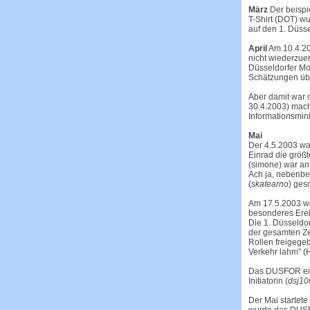
März
Der beispi
T-Shirt (DOT) 
auf den 1. Düss
April
Am 10.4.20
nicht wiederzue
Düsseldorfer Mo
Schätzungen übe
Aber damit war 
30.4.2003) mach
Informationsmini
Mai
Der
4.5.2003
war
Einrad die größt
(simone) war an
Ach ja, nebenbe
(
skatearno
) ges
Am 17.5.2003 wa
besonderes Erei
Die 1. Düsseldo
der gesamten Ze
Rollen freigegeb
Verkehr lahm" (
H
Das DUSFOR eine
Initiatorin (
dsj10
Der Mai startet