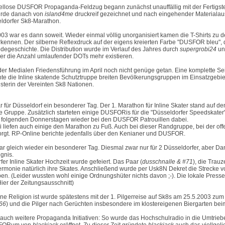
ellose DUSFOR Propaganda-Feldzug begann zunächst unauffällig mit der Fertigste
wurde danach von
island4me
druckreif gezeichnet und nach eingehender Materialau
eldorfer Sk8-Marathon.
03 war es dann soweit. Wieder einmal völlig unorganisiert kamen die T-Shirts z
rkennen. Der silberne Reflexdruck auf der eigens kreierten Farbe "DUSFOR bleu", 
degeschichte. Die Distribution wurde im Verlauf des Jahres durch
supergrobi24
u
r die Anzahl umlaufender DOTs mehr existieren.
der Medialen Friedensführung im April noch nicht genüge getan. Eine komplette 
te die Inline skatende Schutztruppe breiten Bevölkerungsgruppen im Einsatzgebi
sterin der Vereinten Sk8 Nationen.
 für Düsseldorf ein besonderer Tag. Der 1. Marathon für Inline Skater stand auf
e Gruppe. Zusätzlich starteten einige DUSFORis für die "Düsseldorfer Speedskater"
 folgenden Donnerstagen wieder bei den DUSFOR Patrouillen dabei.
i liefen auch einige den Marathon zu Fuß. Auch bei dieser Randgruppe, bei der o
orgt.
RP-Online berichte
jedenfalls über den Kenianer und DUSFOR.
r gleich wieder ein besonderer Tag. Diesmal zwar nur für 2 Düsseldorfer, aber
gnis.
rfer
Inline Skater Hochzeit
wurde gefeiert. Das Paar (
dusschnalle & #71
), die Tra
rmonie natürlich ihre Skates. Anschließend wurde per Usk8N Dekret die Strecke 
en. (Leider wussten wohl einige Ordnungshüter nichts davon ;-). Die lokale Presse 
ier der Zeitungsausschnitt
)
 Religion ist wurde spätestens mit der 1. Pilgerreise auf Sk8s am 25.5.2003 zum K
66
) und die Pilger nach Gerüchten insbesondere im klostereigenen Biergarten bei
e auch weitere Propaganda Initiativen: So wurde das Hochschulradio in die Umtri