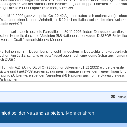
aternenmeisterin
birgitsche
den 6.11.2003 für den ersten St. Martinsumzug auf Skat
p begeistert von der Vorbildlichen Beleuchtung der Truppe. Laternen in Form von I
hlight die DUSFOR Logoleuchte vom
picknicker
.
am 15.11.2003 ganz verspeist. Ca. 30-40 Agenten trafen sich undercover (ie. ohne 
skapaden einer kleinen Mehrheit, bis 5:30 im Les Halles, sollen hier nicht weiter
iatorin
marie19
.
nung sollte auch noch die Patrouille am 20.11.2003 finden. Der gerade an diese
tischen Kontrolle durch die Vereinten Sk8 Nationen unterzogen. DUSFOR Freiwillige
 von der Qualität unterrichten zu können.
 45 Teilnehmern im Dezember sind wohl mindestens in Deutschland rekordverdäch
uchen. Am 25.12. schaffte es trotz Nieselregen noch eine kleine Schar auch einen 
ich DUS(!).
s Highlight A.D. (Anno DUSFOR) 2003. Für Sylvester (31.12.2003) wurde die erste n
gitsche
und
frank2709
sorgten zusammen mit einigen freiwilligen Feierwilligen fü
natürlich Altbier waren bei den Vereinten sk8 Nationen auch ohne Skates die ge
arty ist
hier
.
Kontakt
mfort bei der Nutzung zu bieten.
Mehr erfahren