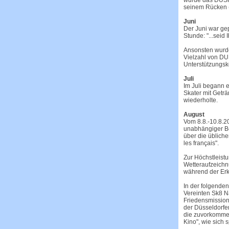
wurde das
DUS
seinem Rücken 
Juni
Der Juni war ge
Stunde: "...seid 
Ansonsten wurde
Vielzahl von DU
Unterstützungs
Juli
Im Juli begann e
Skater mit Getr
wiederholte.
August
Vom 8.8.-10.8.20
unabhängiger Be
über die übliche
les français".
Zur Höchstleist
Wetteraufzeichn
während der Erk
In der folgende
Vereinten Sk8 N
Friedensmission
der Düsseldorfe
die zuvorkommen
Kino", wie sich 