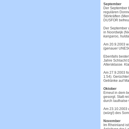
September
Der September b
regulären Donne
Störkräften (Mer
DUSFOR befreund
Der September w
in Noordwijk (N
kangaroo, hulda
Am
20.9.2003
wa
(genauer UNESCO
Ebenfalls besten
Jahre Schlacht 
Altersklasse. Kl
Am
27.9.2003
fo
1:54). Gerüchte
Getränke auf Ma
Oktober
Erneut in dem b
gesorgt. Statt r
durch lauthalse
Am 23.10.2003 w
(würg!) des Som
November
Im Rheinland is