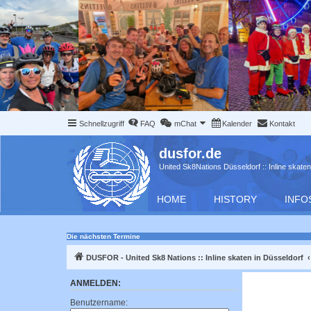
Schnellzugriff
FAQ
mChat
Kalender
Kontakt
dusfor.de
United Sk8Nations Düsseldorf :: Inline skaten
HOME
HISTORY
INFO
Die nächsten Termine
DUSFOR - United Sk8 Nations :: Inline skaten in Düsseldorf
ANMELDEN:
Benutzername: