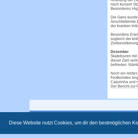
Anleitung der L
nach kurzem Stop
Besonderes Hig
Die Gans wurde 
Anschließende E
der kranken Init
Besondere Erwäh
sogleich der kri
Zivilbevölkerung
Dezember
Skatetouren mit
dieser Zahl verb
befrieden. Näml
Noch ein letzte
Festkomitee
bir
Caipirinha und 
Der Bericht zur P
Powered by
phpBB
® Forum Software © phpBB Limited
Deutsche Übersetzung durch
phpBB.de
Diese Website nutzt Cookies, um dir den bestmöglichen Ko
Style
proflat
von ©
Mazeltof
2017
Datenschutz
|
Nutzungsbedingungen