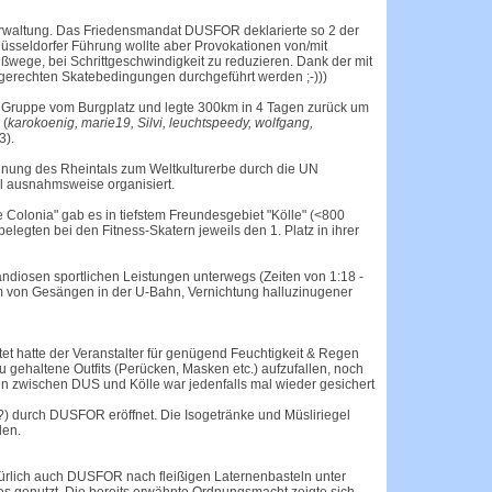
verwaltung. Das Friedensmandat DUSFOR deklarierte so 2 der
 Düsseldorfer Führung wollte aber Provokationen von/mit
Fußwege, bei Schrittgeschwindigkeit zu reduzieren. Dank der mit
gerechten Skatebedingungen durchgeführt werden ;-)))
ruppe vom Burgplatz und legte 300km in 4 Tagen zurück um
 (
karokoenig, marie19, Silvi, leuchtspeedy, wolfgang,
3).
nnung des Rheintals zum Weltkulturerbe durch die UN
l ausnahmsweise organisiert.
e Colonia" gab es in tiefstem Freundesgebiet "Kölle" (<800
belegten bei den Fitness-Skatern jeweils den 1. Platz in ihrer
andiosen sportlichen Leistungen unterwegs (Zeiten von 1:18 -
rm von Gesängen in der U-Bahn, Vernichtung halluzinugener
et hatte der Veranstalter für genügend Feuchtigkeit & Regen
lau gehaltene Outfits (Perücken, Masken etc.) aufzufallen, noch
en zwischen DUS und Kölle war jedenfalls mal wieder gesichert
a?) durch DUSFOR eröffnet. Die Isogetränke und Müsliriegel
den.
türlich auch DUSFOR nach fleißigen Laternenbasteln unter