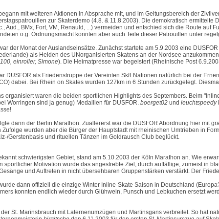
egann mit weiteren Aktionen in Absprache mit, und im Geltungsbereich der Zivil
rstagspatrouillen zur
Skaterdemo
(4.8. & 11.8.2003). Die demokratisch ermittelte
c., Aud., BMx, Fort, VM, Renauld, ...) vermeiden und entschied sich die Route auf 
eten o.g. Ordnungsmacht konnten aber auch Teile dieser Patrouillen unter regel
ar der Monat der Auslandseinsätze. Zunächst startete am
5.9.2003
eine DUSFOR G
iederlande) als Helden des UNorganisierten Skatens an der Nordsee anzukommen
100, einroller, Simone
). Die Heimatpresse war begeistert (Rheinische Post 6.9.200
r DUSFOR als Friedenstruppe der Vereinten Sk8 Nationen natürlich bei der Erne
) dabei. Bei Rhein on Skates wurden 127km in 6 Stunden zurückgelegt. Diesma
s organisiert waren die beiden sportlichen Highlights des Septembers. Beim "Inlin
bei Worringen sind ja genug) Medallien für DUSFOR.
boerget02
und
leuchtspeedy
asse!
lgte dann der Berlin Marathon. Zuallererst war die DUSFOR Abordnung hier mit gr
n Zufolge wurden aber die Bürger der Hauptstadt mit rheinischen Umtrieben in Fo
lz-/Gerstenbasis und rituellen Tänzen im Goldrausch Club beglückt.
ekannt schwierigsten Gebiet, stand am
5.10.2003 der Köln Marathon
an. Wie erwart
ein sportlicher Motivation wurde das angestrebte Ziel, durch auffällige, zumeist in b
 Gesänge und Auftreten in nicht übersehbaren Gruppenstärken verstärkt. Der Fried
urde dann offiziell die einzige Winter Inline-Skate Saison in Deutschland (Europ
mers konnten endlich wieder durch Glühwein, Punsch und Lebkuchen ersetzt wer
t der St. Marinsbrauch mit Laternenumzügen und Martinsgans verbreitet. So hat na