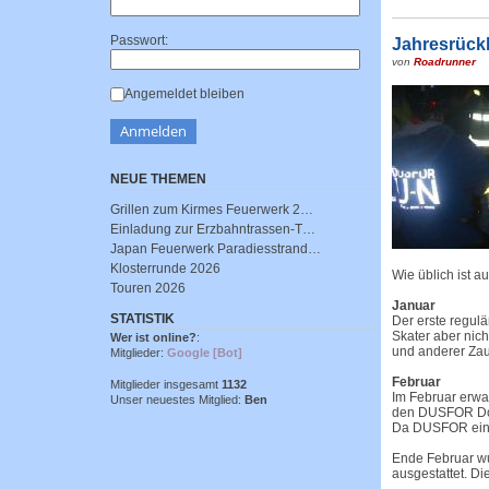
Passwort:
Jahresrück
von
Roadrunner
Angemeldet bleiben
NEUE THEMEN
Grillen zum Kirmes Feuerwerk 2…
Einladung zur Erzbahntrassen-T…
Japan Feuerwerk Paradiesstrand…
Klosterrunde 2026
Wie üblich ist a
Touren 2026
Januar
STATISTIK
Der erste regul
Skater aber nic
Wer ist online?
:
und anderer Zaub
Mitglieder:
Google [Bot]
Februar
Mitglieder insgesamt
1132
Im Februar erwa
Unser neuestes Mitglied:
Ben
den DUSFOR Donn
Da DUSFOR ein F
Ende Februar wu
ausgestattet. D