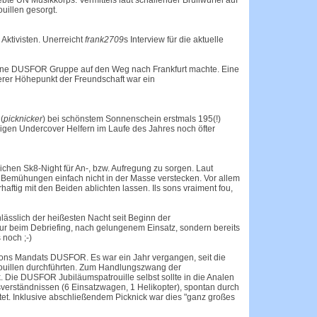
ebte UN Musikkorps. Vermittels laut schallender Brüllwürfel auf
uillen gesorgt.
ktivisten. Unerreicht
frank2709
s Interview für die aktuelle
 eine DUSFOR Gruppe auf den Weg nach Frankfurt machte. Eine
erer Höhepunkt der Freundschaft war ein
 (
picknicker
) bei schönstem Sonnenschein erstmals 195(!)
nigen Undercover Helfern im Laufe des Jahres noch öfter
lichen Sk8-Night für An-, bzw. Aufregung zu sorgen. Laut
r Bemühungen einfach nicht in der Masse verstecken. Vor allem
rhaftig mit den Beiden ablichten lassen. Ils sons vraiment fou,
ässlich der heißesten Nacht seit Beginn der
nur beim Debriefing, nach gelungenem Einsatz, sondern bereits
 noch ;-)
ations Mandats DUSFOR. Es war ein Jahr vergangen, seit die
rouillen durchführten. Zum Handlungszwang der
k. Die
DUSFOR Jubiläumspatrouille
selbst sollte in die Analen
verständnissen (6 Einsatzwagen, 1 Helikopter), spontan durch
et. Inklusive abschließendem Picknick war dies "ganz großes