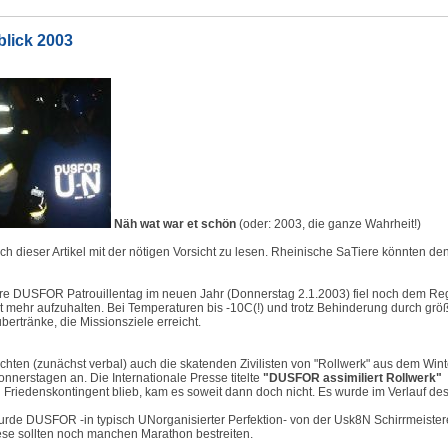
blick 2003
Näh wat war et schön
(oder: 2003, die ganze Wahrheit!)
uch dieser Artikel mit der nötigen Vorsicht zu lesen. Rheinische SaTiere könnten d
äre DUSFOR Patrouillentag im neuen Jahr (Donnerstag 2.1.2003) fiel noch dem Re
ht mehr aufzuhalten. Bei Temperaturen bis -10C(!) und trotz Behinderung durch gr
ertränke, die Missionsziele erreicht.
chten (zunächst verbal) auch die skatenden Zivilisten von "Rollwerk" aus dem Wint
erstagen an. Die Internationale Presse titelte
"DUSFOR assimiliert Rollwerk"
riedenskontingent blieb, kam es soweit dann doch nicht. Es wurde im Verlauf des
rde DUSFOR -in typisch UNorganisierter Perfektion- von der Usk8N Schirrmeister
iese sollten noch manchen Marathon bestreiten.