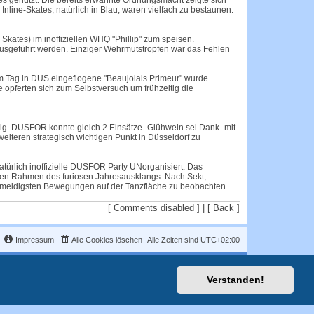
es genutzt. Die bereits erwähnte Ordnungsmacht zeigte sich
nline-Skates, natürlich in Blau, waren vielfach zu bestaunen.
Skates) im inoffiziellen WHQ "Phillip" zum speisen.
 ausgeführt werden. Einziger Wehrmutstropfen war das Fehlen
m Tag in DUS eingeflogene "Beaujolais Primeur" wurde
 opferten sich zum Selbstversuch um frühzeitig die
ig. DUSFOR konnte gleich 2 Einsätze -Glühwein sei Dank- mit
weiteren strategisch wichtigen Punkt in Düsseldorf zu
atürlich inoffizielle DUSFOR Party UNorganisiert. Das
r den Rahmen des furiosen Jahresausklangs. Nach Sekt,
schmeidigsten Bewegungen auf der Tanzfläche zu beobachten.
[ Comments disabled ] | [
Back
]
Impressum
Alle Cookies löschen
Alle Zeiten sind
UTC+02:00
Verstanden!