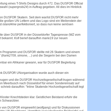
llung eines T-Shirts Designs durch
#71
. Das DUSFOR Official
swahl (
supergrobi24
) in Auftrag gegeben. All dies im Hinblick
u den DUSFOR Skatern. Seit dem war/ist DUSFOR nicht mehr
die großen UN Lettern und das Logo sind ein Meilenstein der
nd
island4me
perfektioniert, so dass nun keine seriösen
Seite über DUSFOR in der Düsseldorfer Tagespresse (WZ vom
et bekannt.
Kofi
berief daraufhin
marie19
zur neuen
 dem Programm und DUSFOR stellte mit 26 Skatern und einem
 (
frank2709, simone, ...
) und die Siegerin bei den Damen
ffenbar ein Afrikaner gewann, war für DUSFOR Begleitung
 Dank DUSFOR UNorganisation wurde auch dieser ein
uzeugen und die DUSFOR Hochzeitsgesellschaft trugen während
von Meerbusch nach Düsseldorf für einen Sondereinsatz auf
schrieb daraufhin: "Inline Skatende Hochzeitsgesellschaft legt
loster Knechtsteden klar. Geistlichen Beistand erfuhr die
m Schwarzbier.
ebe von DUSFOR eingeweiht (
wolfgang
) und für Diskussionen