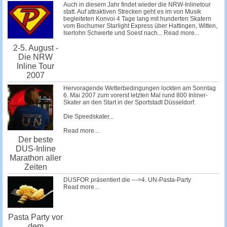
Auch in diesem Jahr findet wieder die NRW-Inlinetour
statt. Auf attraktiven Strecken geht es im von Musik
begleiteten Konvoi 4 Tage lang mit hunderten Skatern
vom Bochumer Starlight Express über Hattingen, Witten,
Iserlohn Schwerte und Soest nach...
Read more...
2-5. August -
Die NRW
Inline Tour
2007
Hervoragende Wetterbedingungen lockten am Sonntag
6. Mai 2007 zum vorerst letzten Mal rund 800 Inliner-
Skater an den Start in der Sportstadt Düsseldorf.
Die Speedskater...
Read more...
Der beste
DUS-Inline
Marathon aller
Zeiten
DUSFOR präsentiert die --->4. UN-Pasta-Party
Read more...
Pasta Party vor
dem