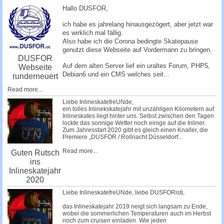
c
Hallo DUSFOR,
h
ich habe es jahrelang hinausgezögert, aber jetzt war
e
es wirklich mal fällig.
Also habe ich die Corona bedingte Skatepause
genutzt diese Webseite auf Vordermann zu bringen.
DUSFOR
Auf dem alten Server lief ein uraltes Forum, PHP5,
Webseite
Debian6 und ein CMS welches seit...
runderneuert
Read more...
Liebe InlineskatefreUNde,
ein tolles Inlinekskatejahr mit unzähligen Kilometern auf
Inlineskates liegt hinter uns. Selbst zwischen den Tagen
lockte das sonnige Wetter noch einige auf die Inliner.
Zum Jahresstart 2020 gibt es gleich einen Knaller, die
Premiere „DUSFOR / Rollnacht Düsseldorf...
Read more...
Guten Rutsch
ins
Inlineskatejahr
2020
Liebe InlineskatefreUNde, liebe DUSFORisti,
das Inlineskatejahr 2019 neigt sich langsam zu Ende,
wobei die sommerlichen Temperaturen auch im Herbst
noch zum cruisen einladen. Wie jeden