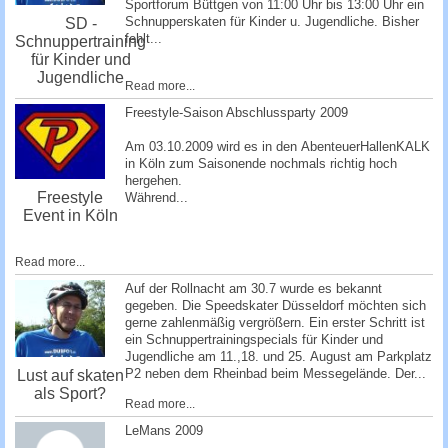
Sportforum Büttgen
von 11:00 Uhr bis 13:00 Uhr ein
Schnupperskaten für Kinder u. Jugendliche. Bisher
SD -
fehlt...
Schnuppertraining
für Kinder und
Jugendliche
Read more...
Freestyle-Saison Abschlussparty 2009
Am 03.10.2009 wird es in den
AbenteuerHallenKALK
in Köln zum Saisonende nochmals richtig hoch
hergehen.
Freestyle
Während...
Event in Köln
Read more...
Auf der Rollnacht am 30.7 wurde es bekannt
gegeben. Die Speedskater Düsseldorf möchten sich
gerne zahlenmäßig vergrößern. Ein erster Schritt ist
ein Schnuppertrainingspecials für Kinder und
Jugendliche am 11.,18. und 25. August am Parkplatz
P2 neben dem Rheinbad beim Messegelände. Der...
Lust auf skaten
als Sport?
Read more...
­LeMans 2009 ­