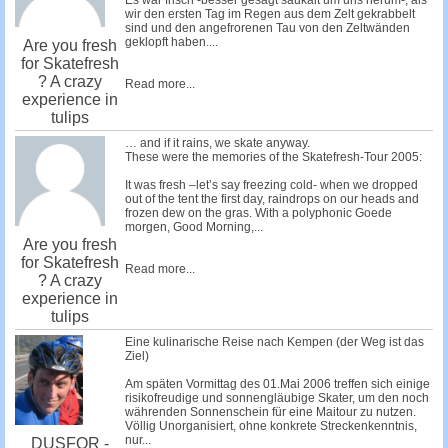
Es war frisch -besser gesagt saukalt um uns herum-, als
wir den ersten Tag im Regen aus dem Zelt gekrabbelt
sind und den angefrorenen Tau von den Zeltwänden
geklopft haben....
Are you fresh
for Skatefresh
? A crazy
Read more...
experience in
tulips
… and if it rains, we skate anyway.
These were the memories of the Skatefresh-Tour 2005:
It was fresh –let’s say freezing cold- when we dropped
out of the tent the first day, raindrops on our heads and
frozen dew on the gras. With a polyphonic Goede
morgen, Good Morning,...
Are you fresh
for Skatefresh
Read more...
? A crazy
experience in
tulips
Eine kulinarische Reise nach Kempen (der Weg ist das
Ziel)
Am späten Vormittag des 01.Mai 2006 treffen sich einige
risikofreudige und sonnengläubige Skater, um den noch
währenden Sonnenschein für eine Maitour zu nutzen.
Völlig Unorganisiert, ohne konkrete Streckenkenntnis,
nur...
DUSFOR -