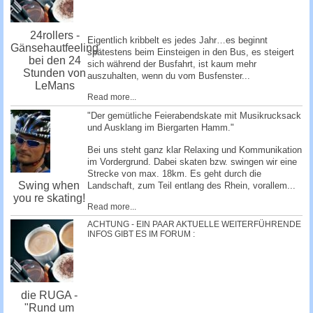
24rollers -
Eigentlich kribbelt es jedes Jahr…es beginnt
Gänsehautfeeling
spätestens beim Einsteigen in den Bus, es steigert
bei den 24
sich während der Busfahrt, ist kaum mehr
Stunden von
auszuhalten, wenn du vom Busfenster...
LeMans
Read more...
"Der gemütliche Feierabendskate mit Musikrucksack
und Ausklang im Biergarten Hamm."
Bei uns steht ganz klar Relaxing und Kommunikation
im Vordergrund. Dabei skaten bzw. swingen wir eine
Strecke von max. 18km. Es geht durch die
Swing when
Landschaft, zum Teil entlang des Rhein, vorallem...
you re skating!
Read more...
ACHTUNG - EIN PAAR AKTUELLE WEITERFÜHRENDE
INFOS GIBT ES IM FORUM :
die RUGA -
"Rund um