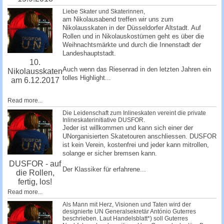
Liebe Skater und Skaterinnen,
am Nikolausabend treffen wir uns zum
Nikolausskaten in der Düsseldorfer Altstadt. Auf
Rollen und in Nikolauskostümen geht es über die
Weihnachtsmärkte und durch die Innenstadt der
Landeshauptstadt.
10.
Auch wenn das Riesenrad in den letzten Jahren ein
Nikolausskaten
tolles Highlight...
am 6.12.2017
Read more...
Die Leidenschaft zum Inlineskaten vereint die private
Inlineskaterinitiative DUSFOR.
Jeder ist willkommen und kann sich einer der
UNorganisierten Skatetouren anschliessen. DUSFOR
ist kein Verein, kostenfrei und jeder kann mitrollen,
solange er sicher bremsen kann.
DUSFOR - auf
Der Klassiker für erfahrene...
die Rollen,
fertig, los!
Read more...
Als Mann mit Herz, Visionen und Taten wird der
designierte UN Generalsekretär António Guterres
beschrieben. Laut Handelsblatt*) soll Guterres