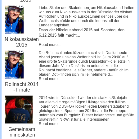
Liebe Skater und Skaterinnen, am Nikolausabend treffen
wir uns zum Nikolausskaten in der Düsseldorfer Altstadt.
Auf Rollen und in Nikolauskostümen geht es über die
Weihnachtsmärkte und durch die Innenstadt der
Landeshauptstadt.
Dass der Nikolausabend 2015 auf Sonntag, den
6.12.2015 fällt macht...
Nikolausskaten
2015
Read more...
Die Rollnacht unterstützend macht sich Dusfor heute
Abend (wenn uns das Wetter hold ist...) um 20:00 auf
eine große Skaterunde durch Düsseldorf - die letzte in
diesem Jahr. Viele Dusforisten unterstützen die
Rollnacht traditionell als Ordner, andere - natürlich im
blauen Dot - finden sich im Teilnehmerfeld...
Read more...
Rollnacht 2014
- Finale
2014 wird in Düsseldorf wieder ein starkes Skatejahr.
Vor allem die regelmäßigen UNorganisierten INline-
Touren von DUSFOR locken jeden Donnerstagabend
gleichgesinnte Sportler um 20 Uhr an die Freitreppe
unterhalb vom Burgplatz. Dieser bekannteste und größte
Skatetreff in NRW ist für alle Interessierten...
Read more...
Gemeinsam
Inlineskaten