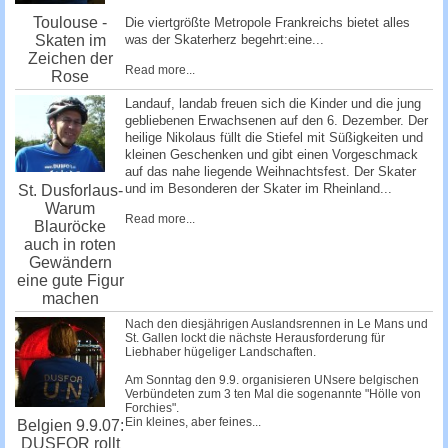
Toulouse -
Die viertgrößte Metropole Frankreichs bietet alles
Skaten im
was der Skaterherz begehrt:eine...
Zeichen der
Read more...
Rose
Landauf, landab freuen sich die Kinder und die jung
gebliebenen Erwachsenen auf den 6. Dezember. Der
heilige Nikolaus füllt die Stiefel mit Süßigkeiten und
kleinen Geschenken und gibt einen Vorgeschmack
auf das nahe liegende Weihnachtsfest. Der Skater
und im Besonderen der Skater im Rheinland...
St. Dusforlaus-
Warum
Read more...
Blauröcke
auch in roten
Gewändern
eine gute Figur
machen
Nach den diesjährigen Auslandsrennen in Le Mans und
St. Gallen lockt die nächste Herausforderung für
Liebhaber hügeliger Landschaften.
Am Sonntag den 9.9. organisieren UNsere belgischen
Verbündeten zum 3 ten Mal die sogenannte "Hölle von
Forchies".
Ein kleines, aber feines...
Belgien 9.9.07:
DUSFOR rollt