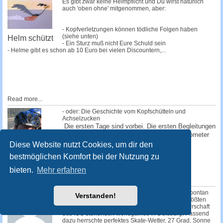
Es gibt zwar keine Helmpflicht und Du wirst natürlich
auch 'oben ohne' mitgenommen, aber:
- Kopfverletzungen können tödliche Folgen haben
(siehe unten)
Helm schützt
- Ein Sturz muß nicht Eure Schuld sein
- Helme gibt es schon ab 10 Euro bei vielen Discountern,...
Read more...
- oder: Die Geschichte vom Kopfschütteln und
Achselzucken
Die ersten Tage sind vorbei. Die ersten Begleitungen
haben uns verlassen. Schon nach einem Kilometer
sind die ersten abgesprungen, einige...
Diese Website nutzt Cookies, um dir den
bestmöglichen Komfort bei der Nutzung zu
Read more...
Auf Skates von
bieten.
Mehr erfahren
Düsseldorf
nach Wien
Kurz nach 14.00 Uhr startete am Sonntag das spontan
Verstanden!
einberufene SEK "worldgames" zum weltweit größten
Sportevent des Jahres, den unter der Schirmherrschaft
des IOC stehenden worldgames in Duisburg. Passend
dazu herrschte perfektes Skate-Wetter, 27 Grad, Sonne