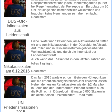
Rollsport treffen wir uns jeden Donnerstagabend (außer
bei Regen) unterhalb der Freitreppe am Burgplatz um 20
Uhr. Neulinge sind immer herzlich willkommen und
brauchen keine Hemmungen zu haben, einfach...
Read more...
DUSFOR -
Inlineskaten
aus
Leidenschaft
Liebe Skater und Skaterinnen, am Nikolausabend treffen
wir uns zum Nikolausskaten in der Düsseldorfer Altstadt.
Auf Rollen und in Nikolauskostümen geht es über die
Weihnachtsmärkte und durch die Innenstadt der
Landeshauptstadt.
Auch wenn das Riesenrad in den letzten Jahren ein
tolles Highlight...
Nikolausskaten
am 6.12.2016
Read more...
Das Jahr 2015 wartete schon mit einigen Höhepunkten
auf, die erneut ein ereignisreiches Jahr erwarten lassen.
Neben den ersten Rennklassiker wie der 1/2 Marathon
in Berlin und der Paderborner Osterlauf, startete auch
die Rollnacht in Düsseldorf mit knapp 5.000 Skatern in
die achte Saison. UNvermindert...
Read more...
UN
Friedensmissionen
2015