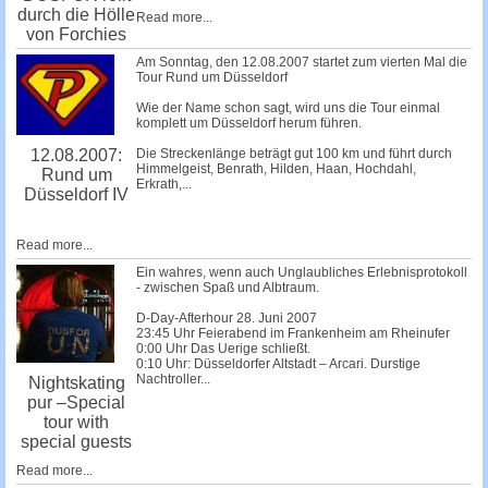
durch die Hölle
Read more...
von Forchies
Am Sonntag, den 12.08.2007 startet zum vierten Mal die
Tour Rund um Düsseldorf
Wie der Name schon sagt, wird uns die Tour einmal
komplett um Düsseldorf herum führen.
Die Streckenlänge beträgt gut 100 km und führt durch
12.08.2007:
Himmelgeist, Benrath, Hilden, Haan, Hochdahl,
Rund um
Erkrath,...
Düsseldorf IV
Read more...
Ein wahres, wenn auch Unglaubliches Erlebnisprotokoll
- zwischen Spaß und Albtraum.
D-Day-Afterhour 28. Juni 2007
23:45 Uhr Feierabend im Frankenheim am Rheinufer
0:00 Uhr Das Uerige schließt.
0:10 Uhr: Düsseldorfer Altstadt – Arcari. Durstige
Nachtroller...
Nightskating
pur –Special
tour with
special guests
Read more...