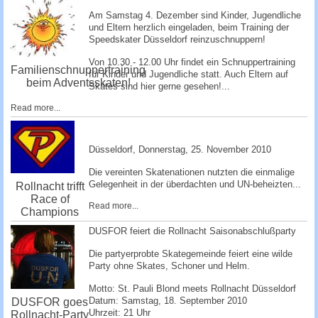
Am Samstag 4. Dezember sind Kinder, Jugendliche
und Eltern herzlich eingeladen, beim Training der
Speedskater Düsseldorf reinzuschnuppe­rn!
Von 10.30 - 12.00 Uhr findet ein Schnuppertraining
Familienschnuppertraining
für Kinder und Jugendliche statt. Auch Eltern auf
beim Adventsskaten!
Skates sind hier gerne gesehen!...
Read more...
Düsseldorf, ­Donnerstag, 25. November 2010 ­
Die vereinten Skatenationen nutzten die einmalige
Gelegenheit in der überdachten und UN-beheizten...
Rollnacht trifft
Race of
Read more...
Champions
DUSFOR feiert die Rollnacht Saisonabschlußparty
Die partyerprobte Skategemeinde feiert eine wilde
Party ohne Skates, Schoner und Helm.
Motto: St. Pauli Blond meets Rollnacht Düsseldorf
Datum: Samstag, 18. September 2010
DUSFOR goes
Uhrzeit: 21 Uhr
Rollnacht-Party