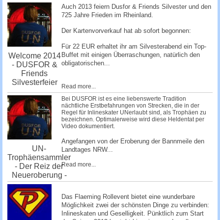
Auch 2013 feiern Dusfor & Friends Silvester und den
725 Jahre Frieden im Rheinland.
Der Kartenvorverkauf hat ab sofort begonnen:
Für 22 EUR erhaltet ihr am Silvesterabend ein Top-
Buffet mit einigen Überraschungen, natürlich den
Welcome 2014
obligatorischen...
- DUSFOR &
Friends
Silvesterfeier
Read more...
Bei DUSFOR ist es eine liebenswerte Tradition
nächtliche Erstbefahrungen von Strecken, die in der
Regel für Inlineskater UNerlaubt sind, als Trophäen zu
bezeichnen. Optimalerweise wird diese Heldentat per
Video dokumentiert.
Angefangen von der Eroberung der Bannmeile den
UN-
Landtages NRW...
Trophäensammler
Read more...
- Der Reiz der
Neueroberung -
Das Flaeming Rollevent bietet eine wunderbare
Möglichkeit zwei der schönsten Dinge zu verbinden:
Inlineskaten und Geselligkeit. Pünktlich zum Start