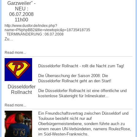
Garzweiler" -
NEU :
06.07.2008
11h00
http://www.dusfor.de/index.php?
name=PNphpBB2&file=viewtopic&p=18735#18735
TERMINÄNDERUNG : 06.07.2008
Zu...
Read more...
Düsseldorfer Rollnacht - rollt die Nacht zum Tag!
Die Überraschung der Saison 2008: Die
Düsseldorfer Rollnacht
geht an den Start!
Düsseldorfer
Die Düsseldorfer Rollnacht ist eine öffentliche und
Rollnacht
kostenlose Skatenight für Inlineskater...
Read more...
Ein Freundschaftsvertrag zwischen Düsseldorf und
Toulouse besteht nicht nur auf
Oberbürgermeisterebene, sondern führte auch zu
einem neuen UN-Verbündeten, namens RoulezRose,
im Süd-Westen-Frankreichs.