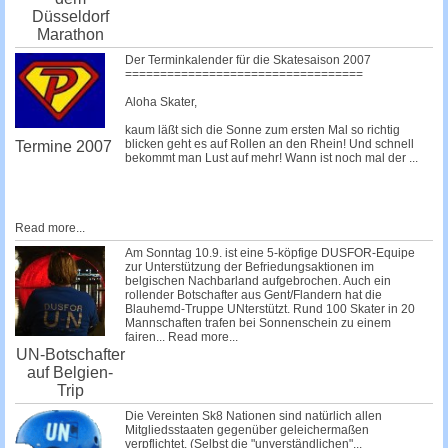
Düsseldorf
Marathon
Der Terminkalender für die Skatesaison 2007
==================================
Aloha Skater,
kaum läßt sich die Sonne zum ersten Mal so richtig
blicken geht es auf Rollen an den Rhein! Und schnell
Termine 2007
bekommt man Lust auf mehr! Wann ist noch mal der
...
Read more...
Am Sonntag 10.9. ist eine 5-köpfige DUSFOR-Equipe
zur Unterstützung der Befriedungsaktionen im
belgischen Nachbarland aufgebrochen. Auch ein
rollender Botschafter aus Gent/Flandern hat die
Blauhemd-Truppe UNterstützt. Rund 100 Skater in 20
Mannschaften trafen bei Sonnenschein zu einem
fairen...
Read more...
UN-Botschafter
auf Belgien-
Trip
Die Vereinten Sk8 Nationen sind natürlich allen
Mitgliedsstaaten gegenüber geleichermaßen
verpflichtet. (Selbst die
"unverständlichen"...