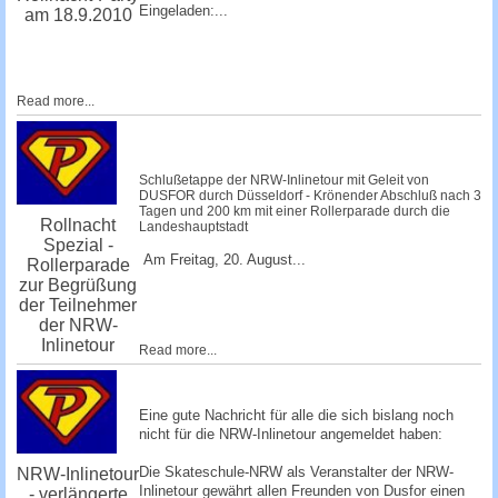
Eingeladen:...
am 18.9.2010
Read more...
Schlußetappe der NRW-Inlinetour mit Geleit von
DUSFOR durch Düsseldorf - Krönender Abschluß nach 3
Tagen und 200 km mit einer Rollerparade durch die
Rollnacht
Landeshauptstadt
Spezial -
Am Freitag, 20. August...
Rollerparade
zur Begrüßung
der Teilnehmer
der NRW-
Inlinetour
Read more...
Eine gute Nachricht für alle die sich bislang noch
nicht für die NRW-Inlinetour angemeldet haben:
Die Skateschule-NRW als Veranstalter der NRW-
NRW-Inlinetour
Inlinetour gewährt allen Freunden von Dusfor einen
- verlängerte