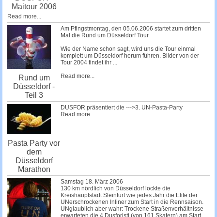
Maitour 2006
Read more...
Am Pfingstmontag, den 05.06.2006 startet zum dritten
Mal die Rund um Düsseldorf Tour
Wie der Name schon sagt, wird uns die Tour einmal
komplett um Düsseldorf herum führen. Bilder von der
Tour 2004 findet ihr
...
Read more...
Rund um
Düsseldorf -
Teil 3
DUSFOR präsentiert die --->3. UN-Pasta-Party
Read more...
Pasta Party vor
dem
Düsseldorf
Marathon
Samstag 18. März 2006
130 km nördlich von Düsseldorf lockte die
Kreishauptstadt Steinfurt wie jedes Jahr die Elite der
UNerschrockenen Inliner zum Start in die Rennsaison.
UNglaublich aber wahr: Trockene Straßenverhältnisse
erwarteten die 4 Dusforisti (von 161 Skatern) am Start