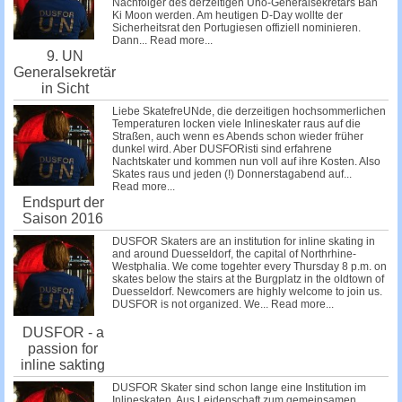
Nachfolger des derzeitigen Uno-Generalsekretärs Ban
Ki Moon werden. Am heutigen D-Day wollte der
Sicherheitsrat den Portugiesen offiziell nominieren.
Dann...
Read more...
9. UN
Generalsekretär
in Sicht
Liebe SkatefreUNde, die derzeitigen hochsommerlichen
Temperaturen locken viele Inlineskater raus auf die
Straßen, auch wenn es Abends schon wieder früher
dunkel wird. Aber DUSFORisti sind erfahrene
Nachtskater und kommen nun voll auf ihre Kosten. Also
Skates raus und jeden (!) Donnerstagabend auf...
Read more...
Endspurt der
Saison 2016
DUSFOR Skaters are an institution for inline skating in
and around Duesseldorf, the capital of Northrhine-
Westphalia. We come togehter every Thursday 8 p.m. on
skates below the stairs at the Burgplatz in the oldtown of
Duesseldorf. Newcomers are highly welcome to join us.
DUSFOR is not organized. We...
Read more...
DUSFOR - a
passion for
inline sakting
DUSFOR Skater sind schon lange eine Institution im
Inlineskaten. Aus Leidenschaft zum gemeinsamen