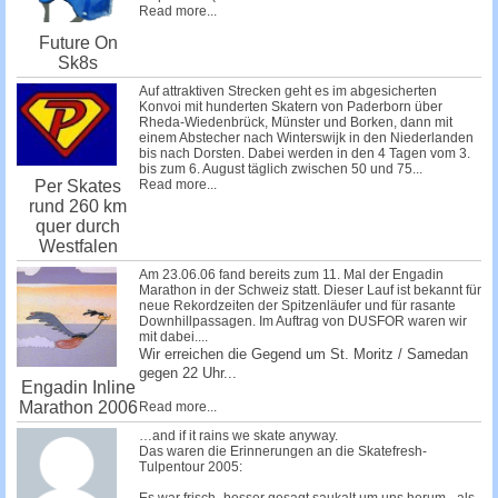
Read more...
Future On
Sk8s
Auf attraktiven Strecken geht es im abgesicherten
Konvoi mit hunderten Skatern von Paderborn über
Rheda-Wiedenbrück, Münster und Borken, dann mit
einem Abstecher nach Winterswijk in den Niederlanden
bis nach Dorsten. Dabei werden in den 4 Tagen vom 3.
bis zum 6. August täglich zwischen 50 und 75...
Read more...
Per Skates
rund 260 km
quer durch
Westfalen
Am 23.06.06 fand bereits zum 11. Mal der Engadin
Marathon in der Schweiz statt. Dieser Lauf ist bekannt für
neue Rekordzeiten der Spitzenläufer und für rasante
Downhillpassagen. Im Auftrag von DUSFOR waren wir
mit dabei....
Wir erreichen die Gegend um St. Moritz / Samedan
gegen 22 Uhr...
Engadin Inline
Marathon 2006
Read more...
…and if it rains we skate anyway.
Das waren die Erinnerungen an die Skatefresh-
Tulpentour 2005: