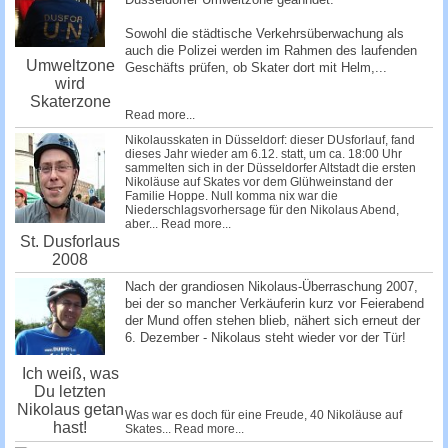
Sowohl die städtische Verkehrsüberwachung als
auch die Polizei werden im Rahmen des laufenden
Umweltzone
Geschäfts prü­fen, ob Skater dort mit Helm,...
wird
Skaterzone
Read more...
Nikolausskaten in Düsseldorf: dieser DUsforlauf, fand
dieses Jahr wieder am 6.12. statt, um ca. 18:00 Uhr
sammelten sich in der Düsseldorfer Altstadt die ersten
Nikoläuse auf Skates vor dem Glühweinstand der
Familie Hoppe. Null komma nix war die
Niederschlagsvorhersage für den Nikolaus Abend,
aber...
Read more...
St. Dusforlaus
2008
Nach der grandiosen Nikolaus-Überraschung 2007,
bei der so mancher Verkäuferin kurz vor Feierabend
der Mund offen stehen blieb, nähert sich erneut der
6. Dezember - Nikolaus steht wieder vor der Tür!
Ich weiß, was
Du letzten
Nikolaus getan
Was war es doch für eine Freude, 40 Nikoläuse auf
hast!
Skates...
Read more...