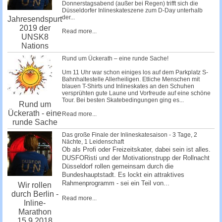
Donnerstagsabend (außer bei Regen) trifft sich die
Düsseldorfer Inlineskateszene zum D-Day unterhalb
der...
Jahresendspurt
2019 der
Read more...
UNSK8
Nations
Rund um Ückerath – eine runde Sache!
Um 11 Uhr war schon einiges los auf dem Parkplatz S-
Bahnhaltestelle Allerheiligen. Etliche Menschen mit
blauen T-Shirts und Inlineskates an den Schuhen
versprühten gute Laune und Vorfreude auf eine schöne
Tour. Bei besten Skatebedingungen ging es...
Rund um
Ückerath - eine
Read more...
runde Sache
Das große Finale der Inlineskatesaison - 3 Tage, 2
Nächte, 1 Leidenschaft
Ob als Profi oder Freizeitskater, dabei sein ist alles.
DUSFORisti und der Motivationstrupp der Rollnacht
Düsseldorf rollen gemeinsam durch die
Bundeshauptstadt. Es lockt ein attraktives
Rahmenprogramm - sei ein Teil von...
Wir rollen
durch Berlin -
Read more...
Inline-
Marathon
15.9.2018