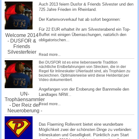
Auch 2013 feiern Dusfor & Friends Silvester und den
725 Jahre Frieden im Rheinland.
Der Kartenvorverkauf hat ab sofort begonnen:
Für 22 EUR erhaltet ihr am Silvesterabend ein Top-
Buffet mit einigen Überraschungen, natürlich den
Welcome 2014
obligatorischen...
- DUSFOR &
Friends
Silvesterfeier
Read more...
Bei DUSFOR ist es eine liebenswerte Tradition
nächtliche Erstbefahrungen von Strecken, die in der
Regel für Inlineskater UNerlaubt sind, als Trophäen zu
bezeichnen. Optimalerweise wird diese Heldentat per
Video dokumentiert.
Angefangen von der Eroberung der Bannmeile den
UN-
Landtages NRW...
Trophäensammler
Read more...
- Der Reiz der
Neueroberung -
Das Flaeming Rollevent bietet eine wunderbare
Möglichkeit zwei der schönsten Dinge zu verbinden:
Inlineskaten und Geselligkeit. Pünktlich zum Start