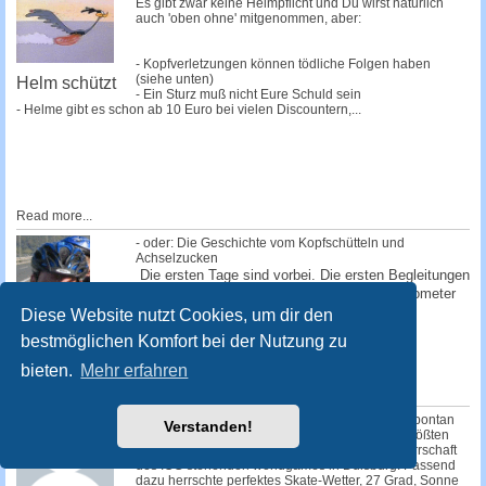
Es gibt zwar keine Helmpflicht und Du wirst natürlich
auch 'oben ohne' mitgenommen, aber:
- Kopfverletzungen können tödliche Folgen haben
(siehe unten)
Helm schützt
- Ein Sturz muß nicht Eure Schuld sein
- Helme gibt es schon ab 10 Euro bei vielen Discountern,...
Read more...
- oder: Die Geschichte vom Kopfschütteln und
Achselzucken
Die ersten Tage sind vorbei. Die ersten Begleitungen
haben uns verlassen. Schon nach einem Kilometer
sind die ersten abgesprungen, einige...
Diese Website nutzt Cookies, um dir den
bestmöglichen Komfort bei der Nutzung zu
Read more...
Auf Skates von
bieten.
Mehr erfahren
Düsseldorf
nach Wien
Kurz nach 14.00 Uhr startete am Sonntag das spontan
Verstanden!
einberufene SEK "worldgames" zum weltweit größten
Sportevent des Jahres, den unter der Schirmherrschaft
des IOC stehenden worldgames in Duisburg. Passend
dazu herrschte perfektes Skate-Wetter, 27 Grad, Sonne