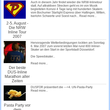
Auch in diesem Jahr findet wieder die NRW-Inlinetour
statt. Auf attraktiven Strecken geht es im von Musik
begleiteten Konvoi 4 Tage lang mit hunderten Skatern
vom Bochumer Starlight Express über Hattingen, Witten,
Iserlohn Schwerte und Soest nach...
Read more...
2-5. August -
Die NRW
Inline Tour
2007
Hervoragende Wetterbedingungen lockten am Sonntag
6. Mai 2007 zum vorerst letzten Mal rund 800 Inliner-
Skater an den Start in der Sportstadt Düsseldorf.
Die Speedskater...
Read more...
Der beste
DUS-Inline
Marathon aller
Zeiten
DUSFOR präsentiert die --->4. UN-Pasta-Party
Read more...
Pasta Party vor
dem