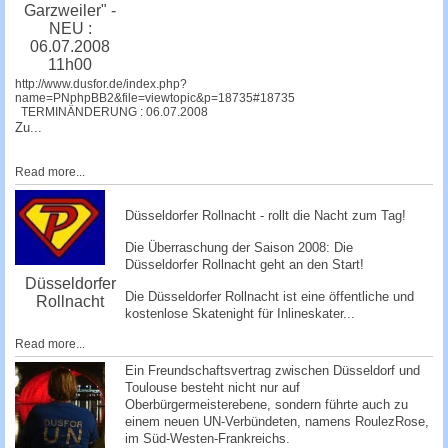
Garzweiler" -
NEU :
06.07.2008
11h00
http://www.dusfor.de/index.php?
name=PNphpBB2&file=viewtopic&p=18735#18735
TERMINÄNDERUNG : 06.07.2008
Zu...
Read more...
Düsseldorfer Rollnacht - rollt die Nacht zum Tag!
Die Überraschung der Saison 2008: Die
Düsseldorfer Rollnacht
geht an den Start!
Düsseldorfer
Die Düsseldorfer Rollnacht ist eine öffentliche und
Rollnacht
kostenlose Skatenight für Inlineskater...
Read more...
Ein Freundschaftsvertrag zwischen Düsseldorf und
Toulouse besteht nicht nur auf
Oberbürgermeisterebene, sondern führte auch zu
einem neuen UN-Verbündeten, namens RoulezRose,
im Süd-Westen-Frankreichs.