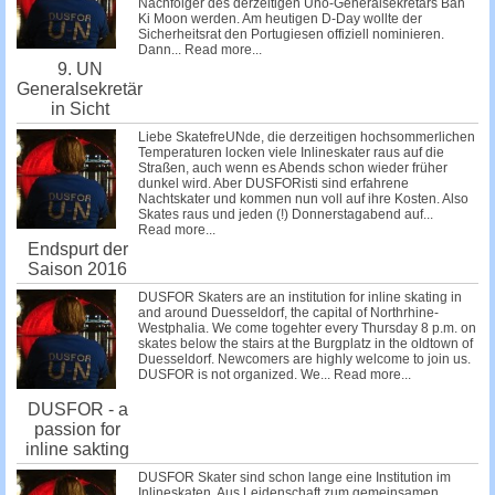
Nachfolger des derzeitigen Uno-Generalsekretärs Ban
Ki Moon werden. Am heutigen D-Day wollte der
Sicherheitsrat den Portugiesen offiziell nominieren.
Dann...
Read more...
9. UN
Generalsekretär
in Sicht
Liebe SkatefreUNde, die derzeitigen hochsommerlichen
Temperaturen locken viele Inlineskater raus auf die
Straßen, auch wenn es Abends schon wieder früher
dunkel wird. Aber DUSFORisti sind erfahrene
Nachtskater und kommen nun voll auf ihre Kosten. Also
Skates raus und jeden (!) Donnerstagabend auf...
Read more...
Endspurt der
Saison 2016
DUSFOR Skaters are an institution for inline skating in
and around Duesseldorf, the capital of Northrhine-
Westphalia. We come togehter every Thursday 8 p.m. on
skates below the stairs at the Burgplatz in the oldtown of
Duesseldorf. Newcomers are highly welcome to join us.
DUSFOR is not organized. We...
Read more...
DUSFOR - a
passion for
inline sakting
DUSFOR Skater sind schon lange eine Institution im
Inlineskaten. Aus Leidenschaft zum gemeinsamen