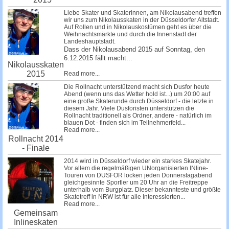
Liebe Skater und Skaterinnen, am Nikolausabend treffen
wir uns zum Nikolausskaten in der Düsseldorfer Altstadt.
Auf Rollen und in Nikolauskostümen geht es über die
Weihnachtsmärkte und durch die Innenstadt der
Landeshauptstadt.
Dass der Nikolausabend 2015 auf Sonntag, den
6.12.2015 fällt macht...
Nikolausskaten
2015
Read more...
Die Rollnacht unterstützend macht sich Dusfor heute
Abend (wenn uns das Wetter hold ist...) um 20:00 auf
eine große Skaterunde durch Düsseldorf - die letzte in
diesem Jahr. Viele Dusforisten unterstützen die
Rollnacht traditionell als Ordner, andere - natürlich im
blauen Dot - finden sich im Teilnehmerfeld...
Read more...
Rollnacht 2014
- Finale
2014 wird in Düsseldorf wieder ein starkes Skatejahr.
Vor allem die regelmäßigen UNorganisierten INline-
Touren von DUSFOR locken jeden Donnerstagabend
gleichgesinnte Sportler um 20 Uhr an die Freitreppe
unterhalb vom Burgplatz. Dieser bekannteste und größte
Skatetreff in NRW ist für alle Interessierten...
Read more...
Gemeinsam
Inlineskaten