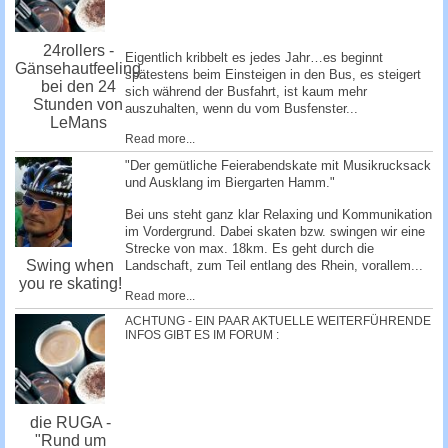
24rollers -
Eigentlich kribbelt es jedes Jahr…es beginnt
Gänsehautfeeling
spätestens beim Einsteigen in den Bus, es steigert
bei den 24
sich während der Busfahrt, ist kaum mehr
Stunden von
auszuhalten, wenn du vom Busfenster...
LeMans
Read more...
"Der gemütliche Feierabendskate mit Musikrucksack
und Ausklang im Biergarten Hamm."
Bei uns steht ganz klar Relaxing und Kommunikation
im Vordergrund. Dabei skaten bzw. swingen wir eine
Strecke von max. 18km. Es geht durch die
Swing when
Landschaft, zum Teil entlang des Rhein, vorallem...
you re skating!
Read more...
ACHTUNG - EIN PAAR AKTUELLE WEITERFÜHRENDE
INFOS GIBT ES IM FORUM :
die RUGA -
"Rund um