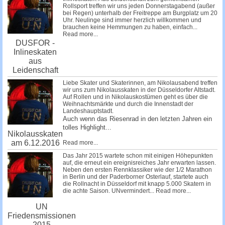
Rollsport treffen wir uns jeden Donnerstagabend (außer
bei Regen) unterhalb der Freitreppe am Burgplatz um 20
Uhr. Neulinge sind immer herzlich willkommen und
brauchen keine Hemmungen zu haben, einfach...
Read more...
DUSFOR -
Inlineskaten
aus
Leidenschaft
Liebe Skater und Skaterinnen, am Nikolausabend treffen
wir uns zum Nikolausskaten in der Düsseldorfer Altstadt.
Auf Rollen und in Nikolauskostümen geht es über die
Weihnachtsmärkte und durch die Innenstadt der
Landeshauptstadt.
Auch wenn das Riesenrad in den letzten Jahren ein
tolles Highlight...
Nikolausskaten
am 6.12.2016
Read more...
Das Jahr 2015 wartete schon mit einigen Höhepunkten
auf, die erneut ein ereignisreiches Jahr erwarten lassen.
Neben den ersten Rennklassiker wie der 1/2 Marathon
in Berlin und der Paderborner Osterlauf, startete auch
die Rollnacht in Düsseldorf mit knapp 5.000 Skatern in
die achte Saison. UNvermindert...
Read more...
UN
Friedensmissionen
2015