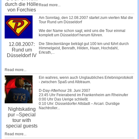
durch die Hölle
Read more...
von Forchies
Am Sonntag, den 12.08.2007 startet zum vierten Mal die
Tour Rund um Düsseldorf
Wie der Name schon sagt, wird uns die Tour einmal
komplett um Düsseldorf herum führen.
Die Streckenlänge beträgt gut 100 km und führt durch
12.08.2007:
Himmelgeist, Benrath, Hilden, Haan, Hochdahl,
Rund um
Erkrath,...
Düsseldorf IV
Read more...
Ein wahres, wenn auch Unglaubliches Erlebnisprotokoll
- zwischen Spaß und Albtraum.
D-Day-Afterhour 28. Juni 2007
23:45 Uhr Feierabend im Frankenheim am Rheinufer
0:00 Uhr Das Uerige schließt.
0:10 Uhr: Düsseldorfer Altstadt – Arcari. Durstige
Nachtroller...
Nightskating
pur –Special
tour with
special guests
Read more...