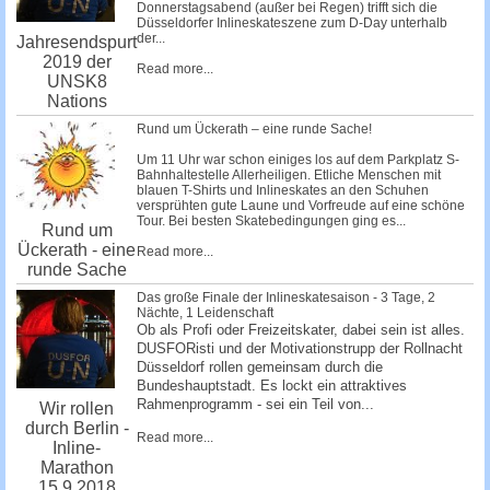
Donnerstagsabend (außer bei Regen) trifft sich die
Düsseldorfer Inlineskateszene zum D-Day unterhalb
der...
Jahresendspurt
2019 der
Read more...
UNSK8
Nations
Rund um Ückerath – eine runde Sache!
Um 11 Uhr war schon einiges los auf dem Parkplatz S-
Bahnhaltestelle Allerheiligen. Etliche Menschen mit
blauen T-Shirts und Inlineskates an den Schuhen
versprühten gute Laune und Vorfreude auf eine schöne
Tour. Bei besten Skatebedingungen ging es...
Rund um
Ückerath - eine
Read more...
runde Sache
Das große Finale der Inlineskatesaison - 3 Tage, 2
Nächte, 1 Leidenschaft
Ob als Profi oder Freizeitskater, dabei sein ist alles.
DUSFORisti und der Motivationstrupp der Rollnacht
Düsseldorf rollen gemeinsam durch die
Bundeshauptstadt. Es lockt ein attraktives
Rahmenprogramm - sei ein Teil von...
Wir rollen
durch Berlin -
Read more...
Inline-
Marathon
15.9.2018