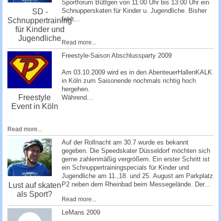
Sportforum Büttgen
von 11:00 Uhr bis 13:00 Uhr ein
Schnupperskaten für Kinder u. Jugendliche. Bisher
SD -
fehlt...
Schnuppertraining
für Kinder und
Jugendliche
Read more...
Freestyle-Saison Abschlussparty 2009
Am 03.10.2009 wird es in den
AbenteuerHallenKALK
in Köln zum Saisonende nochmals richtig hoch
hergehen.
Freestyle
Während...
Event in Köln
Read more...
Auf der Rollnacht am 30.7 wurde es bekannt
gegeben. Die Speedskater Düsseldorf möchten sich
gerne zahlenmäßig vergrößern. Ein erster Schritt ist
ein Schnuppertrainingspecials für Kinder und
Jugendliche am 11.,18. und 25. August am Parkplatz
P2 neben dem Rheinbad beim Messegelände. Der...
Lust auf skaten
als Sport?
Read more...
­LeMans 2009 ­