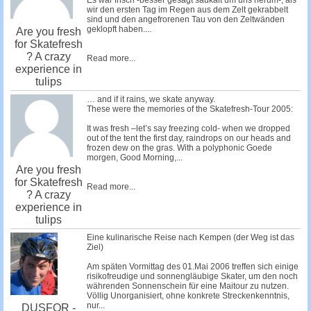
Es war frisch -besser gesagt saukalt um uns herum-, als
wir den ersten Tag im Regen aus dem Zelt gekrabbelt
sind und den angefrorenen Tau von den Zeltwänden
geklopft haben....
Are you fresh
for Skatefresh
? A crazy
Read more...
experience in
tulips
… and if it rains, we skate anyway.
These were the memories of the Skatefresh-Tour 2005:
It was fresh –let’s say freezing cold- when we dropped
out of the tent the first day, raindrops on our heads and
frozen dew on the gras. With a polyphonic Goede
morgen, Good Morning,...
Are you fresh
for Skatefresh
Read more...
? A crazy
experience in
tulips
Eine kulinarische Reise nach Kempen (der Weg ist das
Ziel)
Am späten Vormittag des 01.Mai 2006 treffen sich einige
risikofreudige und sonnengläubige Skater, um den noch
währenden Sonnenschein für eine Maitour zu nutzen.
Völlig Unorganisiert, ohne konkrete Streckenkenntnis,
nur...
DUSFOR -