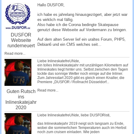
c
Hallo DUSFOR,
h
ich habe es jahrelang hinausgezögert, aber jetzt war
e
es wirklich mal fällig.
Also habe ich die Corona bedingte Skatepause
genutzt diese Webseite auf Vordermann zu bringen.
DUSFOR
Auf dem alten Server lief ein uraltes Forum, PHP5,
Webseite
Debian6 und ein CMS welches seit...
runderneuert
Read more...
Liebe InlineskatefreUNde,
ein tolles Inlinekskatejahr mit unzähligen Kilometern auf
Inlineskates liegt hinter uns. Selbst zwischen den Tagen
lockte das sonnige Wetter noch einige auf die Inliner.
Zum Jahresstart 2020 gibt es gleich einen Knaller, die
Premiere „DUSFOR / Rollnacht Düsseldorf...
Read more...
Guten Rutsch
ins
Inlineskatejahr
2020
Liebe InlineskatefreUNde, liebe DUSFORisti,
das Inlineskatejahr 2019 neigt sich langsam zu Ende,
wobei die sommerlichen Temperaturen auch im Herbst
noch zum cruisen einladen. Wie jeden