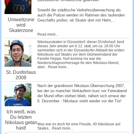
Sowohl die städtische Verkehrsüberwachung als
auch die Polizei werden im Rahmen des laufenden
Umweltzone
Geschäfts prü­fen, ob Skater dort mit Helm,...
wird
Skaterzone
Read more...
Nikolausskaten in Düsseldorf: dieser DUsforlauf, fand
dieses Jahr wieder am 6.12. statt, um ca. 18:00 Uhr
sammelten sich in der Düsseldorfer Altstadt die ersten
Nikoläuse auf Skates vor dem Glühweinstand der
Familie Hoppe. Null komma nix war die
Niederschlagsvorhersage für den Nikolaus Abend,
aber...
Read more...
St. Dusforlaus
2008
Nach der grandiosen Nikolaus-Überraschung 2007,
bei der so mancher Verkäuferin kurz vor Feierabend
der Mund offen stehen blieb, nähert sich erneut der
6. Dezember - Nikolaus steht wieder vor der Tür!
Ich weiß, was
Du letzten
Nikolaus getan
Was war es doch für eine Freude, 40 Nikoläuse auf
hast!
Skates...
Read more...