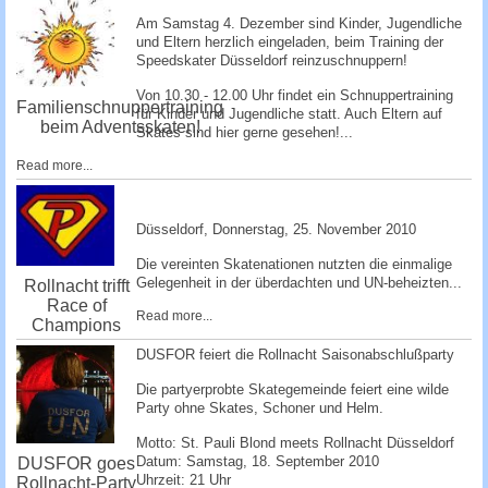
Am Samstag 4. Dezember sind Kinder, Jugendliche
und Eltern herzlich eingeladen, beim Training der
Speedskater Düsseldorf reinzuschnuppe­rn!
Von 10.30 - 12.00 Uhr findet ein Schnuppertraining
Familienschnuppertraining
für Kinder und Jugendliche statt. Auch Eltern auf
beim Adventsskaten!
Skates sind hier gerne gesehen!...
Read more...
Düsseldorf, ­Donnerstag, 25. November 2010 ­
Die vereinten Skatenationen nutzten die einmalige
Gelegenheit in der überdachten und UN-beheizten...
Rollnacht trifft
Race of
Read more...
Champions
DUSFOR feiert die Rollnacht Saisonabschlußparty
Die partyerprobte Skategemeinde feiert eine wilde
Party ohne Skates, Schoner und Helm.
Motto: St. Pauli Blond meets Rollnacht Düsseldorf
Datum: Samstag, 18. September 2010
DUSFOR goes
Uhrzeit: 21 Uhr
Rollnacht-Party