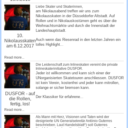
Liebe Skater und Skaterinnen,
am Nikolausabend treffen wir uns zum
Nikolausskaten in der Düsseldorfer Altstadt. Auf
Rollen und in Nikolauskostümen geht es über die
Weihnachtsmärkte und durch die Innenstadt der
Landeshauptstadt.
10.
Auch wenn das Riesenrad in den letzten Jahren ein
Nikolausskaten
tolles Highlight...
am 6.12.2017
Read more...
Die Leidenschaft zum Inlineskaten vereint die private
Inlineskaterinitiative DUSFOR.
Jeder ist willkommen und kann sich einer der
UNorganisierten Skatetouren anschliessen. DUSFOR
ist kein Verein, kostenfrei und jeder kann mitrollen,
solange er sicher bremsen kann.
DUSFOR - auf
Der Klassiker für erfahrene...
die Rollen,
fertig, los!
Read more...
Als Mann mit Herz, Visionen und Taten wird der
designierte UN Generalsekretär António Guterres
beschrieben. Laut Handelsblatt*) soll Guterres