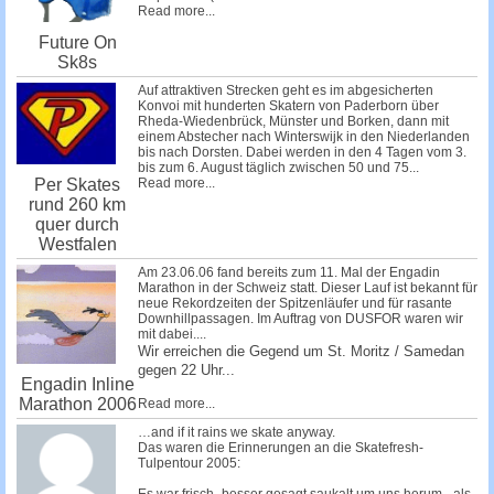
Read more...
Future On
Sk8s
Auf attraktiven Strecken geht es im abgesicherten
Konvoi mit hunderten Skatern von Paderborn über
Rheda-Wiedenbrück, Münster und Borken, dann mit
einem Abstecher nach Winterswijk in den Niederlanden
bis nach Dorsten. Dabei werden in den 4 Tagen vom 3.
bis zum 6. August täglich zwischen 50 und 75...
Read more...
Per Skates
rund 260 km
quer durch
Westfalen
Am 23.06.06 fand bereits zum 11. Mal der Engadin
Marathon in der Schweiz statt. Dieser Lauf ist bekannt für
neue Rekordzeiten der Spitzenläufer und für rasante
Downhillpassagen. Im Auftrag von DUSFOR waren wir
mit dabei....
Wir erreichen die Gegend um St. Moritz / Samedan
gegen 22 Uhr...
Engadin Inline
Marathon 2006
Read more...
…and if it rains we skate anyway.
Das waren die Erinnerungen an die Skatefresh-
Tulpentour 2005: