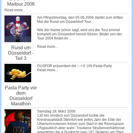
Maitour 2006
Read more...
Am Pfingstmontag, den 05.06.2006 startet zum dritten
Mal die Rund um Düsseldorf Tour
Wie der Name schon sagt, wird uns die Tour einmal
komplett um Düsseldorf herum führen. Bilder von der
Tour 2004 findet ihr
...
Read more...
Rund um
Düsseldorf -
Teil 3
DUSFOR präsentiert die --->3. UN-Pasta-Party
Read more...
Pasta Party vor
dem
Düsseldorf
Marathon
Samstag 18. März 2006
130 km nördlich von Düsseldorf lockte die
Kreishauptstadt Steinfurt wie jedes Jahr die Elite der
UNerschrockenen Inliner zum Start in die Rennsaison.
UNglaublich aber wahr: Trockene Straßenverhältnisse
erwarteten die 4 Dusforisti (von 161 Skatern) am Start