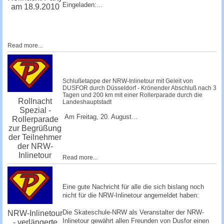
Eingeladen:...
am 18.9.2010
Read more...
Schlußetappe der NRW-Inlinetour mit Geleit von
DUSFOR durch Düsseldorf - Krönender Abschluß nach 3
Tagen und 200 km mit einer Rollerparade durch die
Rollnacht
Landeshauptstadt
Spezial -
Am Freitag, 20. August...
Rollerparade
zur Begrüßung
der Teilnehmer
der NRW-
Inlinetour
Read more...
Eine gute Nachricht für alle die sich bislang noch
nicht für die NRW-Inlinetour angemeldet haben:
Die Skateschule-NRW als Veranstalter der NRW-
NRW-Inlinetour
Inlinetour gewährt allen Freunden von Dusfor einen
- verlängerte