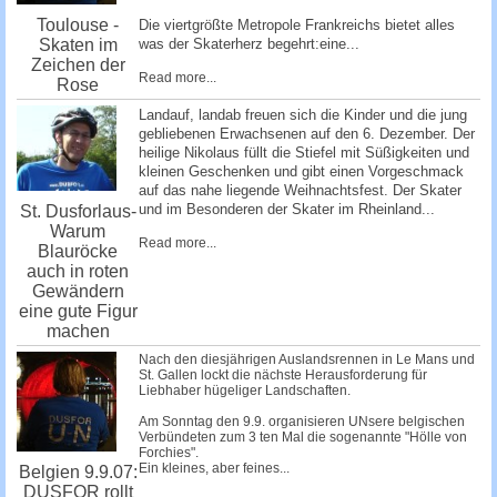
Toulouse -
Die viertgrößte Metropole Frankreichs bietet alles
Skaten im
was der Skaterherz begehrt:eine...
Zeichen der
Read more...
Rose
Landauf, landab freuen sich die Kinder und die jung
gebliebenen Erwachsenen auf den 6. Dezember. Der
heilige Nikolaus füllt die Stiefel mit Süßigkeiten und
kleinen Geschenken und gibt einen Vorgeschmack
auf das nahe liegende Weihnachtsfest. Der Skater
und im Besonderen der Skater im Rheinland...
St. Dusforlaus-
Warum
Read more...
Blauröcke
auch in roten
Gewändern
eine gute Figur
machen
Nach den diesjährigen Auslandsrennen in Le Mans und
St. Gallen lockt die nächste Herausforderung für
Liebhaber hügeliger Landschaften.
Am Sonntag den 9.9. organisieren UNsere belgischen
Verbündeten zum 3 ten Mal die sogenannte "Hölle von
Forchies".
Ein kleines, aber feines...
Belgien 9.9.07:
DUSFOR rollt