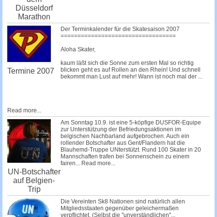
Düsseldorf
Marathon
Der Terminkalender für die Skatesaison 2007
==================================
Aloha Skater,
kaum läßt sich die Sonne zum ersten Mal so richtig
blicken geht es auf Rollen an den Rhein! Und schnell
Termine 2007
bekommt man Lust auf mehr! Wann ist noch mal der
...
Read more...
Am Sonntag 10.9. ist eine 5-köpfige DUSFOR-Equipe
zur Unterstützung der Befriedungsaktionen im
belgischen Nachbarland aufgebrochen. Auch ein
rollender Botschafter aus Gent/Flandern hat die
Blauhemd-Truppe UNterstützt. Rund 100 Skater in 20
Mannschaften trafen bei Sonnenschein zu einem
fairen...
Read more...
UN-Botschafter
auf Belgien-
Trip
Die Vereinten Sk8 Nationen sind natürlich allen
Mitgliedsstaaten gegenüber geleichermaßen
verpflichtet. (Selbst die
"unverständlichen"...