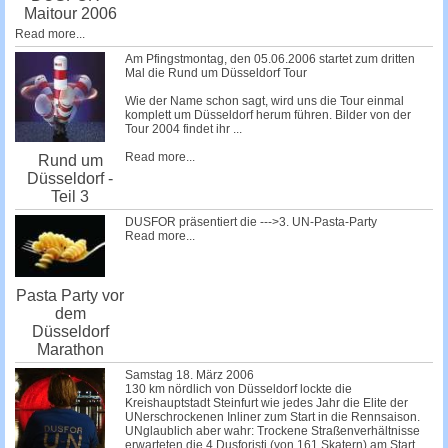
Maitour 2006
Read more...
Am Pfingstmontag, den 05.06.2006 startet zum dritten
Mal die Rund um Düsseldorf Tour
Wie der Name schon sagt, wird uns die Tour einmal
komplett um Düsseldorf herum führen. Bilder von der
Tour 2004 findet ihr
...
Read more...
Rund um
Düsseldorf -
Teil 3
DUSFOR präsentiert die --->3. UN-Pasta-Party
Read more...
Pasta Party vor
dem
Düsseldorf
Marathon
Samstag 18. März 2006
130 km nördlich von Düsseldorf lockte die
Kreishauptstadt Steinfurt wie jedes Jahr die Elite der
UNerschrockenen Inliner zum Start in die Rennsaison.
UNglaublich aber wahr: Trockene Straßenverhältnisse
erwarteten die 4 Dusforisti (von 161 Skatern) am Start