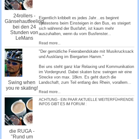
24rollers -
Eigentlich kribbelt es jedes Jahr…es beginnt
Gänsehautfeeling
spätestens beim Einsteigen in den Bus, es steigert
bei den 24
sich während der Busfahrt, ist kaum mehr
Stunden von
auszuhalten, wenn du vom Busfenster...
LeMans
Read more...
"Der gemütliche Feierabendskate mit Musikrucksack
und Ausklang im Biergarten Hamm."
Bei uns steht ganz klar Relaxing und Kommunikation
im Vordergrund. Dabei skaten bzw. swingen wir eine
Strecke von max. 18km. Es geht durch die
Swing when
Landschaft, zum Teil entlang des Rhein, vorallem...
you re skating!
Read more...
ACHTUNG - EIN PAAR AKTUELLE WEITERFÜHRENDE
INFOS GIBT ES IM FORUM :
die RUGA -
"Rund um