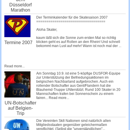
Düsseldorf
Marathon
Der Terminkalender für die Skatesaison 2007
==================================
Aloha Skater,
kaum läßt sich die Sonne zum ersten Mal so richtig
blicken geht es auf Rollen an den Rhein! Und schnell
Termine 2007
bekommt man Lust auf mehr! Wann ist noch mal der
...
Read more...
Am Sonntag 10.9. ist eine 5-köpfige DUSFOR-Equipe
zur Unterstützung der Befriedungsaktionen im
belgischen Nachbarland aufgebrochen. Auch ein
rollender Botschafter aus Gent/Flandern hat die
Blauhemd-Truppe UNterstützt. Rund 100 Skater in 20
Mannschaften trafen bei Sonnenschein zu einem
fairen...
Read more...
UN-Botschafter
auf Belgien-
Trip
Die Vereinten Sk8 Nationen sind natürlich allen
Mitgliedsstaaten gegenüber geleichermaßen
verpflichtet. (Selbst die
"unverständlichen"...