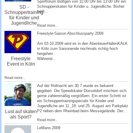
Sportforum Büttgen
von 11:00 Uhr bis 13:00 Uhr ein
Schnupperskaten für Kinder u. Jugendliche. Bisher
SD -
fehlt...
Schnuppertraining
für Kinder und
Jugendliche
Read more...
Freestyle-Saison Abschlussparty 2009
Am 03.10.2009 wird es in den
AbenteuerHallenKALK
in Köln zum Saisonende nochmals richtig hoch
hergehen.
Freestyle
Während...
Event in Köln
Read more...
Auf der Rollnacht am 30.7 wurde es bekannt
gegeben. Die Speedskater Düsseldorf möchten sich
gerne zahlenmäßig vergrößern. Ein erster Schritt ist
ein Schnuppertrainingspecials für Kinder und
Jugendliche am 11.,18. und 25. August am Parkplatz
P2 neben dem Rheinbad beim Messegelände. Der...
Lust auf skaten
als Sport?
Read more...
­LeMans 2009 ­