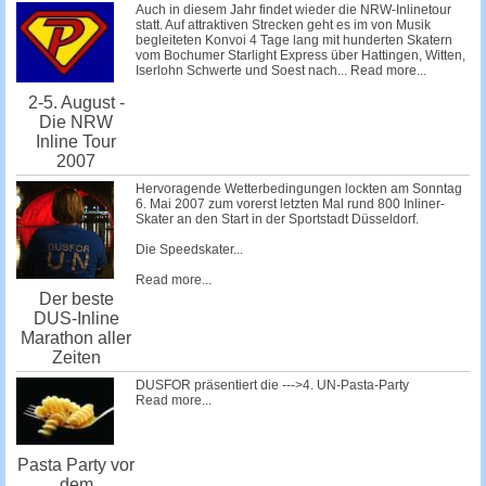
Auch in diesem Jahr findet wieder die NRW-Inlinetour
statt. Auf attraktiven Strecken geht es im von Musik
begleiteten Konvoi 4 Tage lang mit hunderten Skatern
vom Bochumer Starlight Express über Hattingen, Witten,
Iserlohn Schwerte und Soest nach...
Read more...
2-5. August -
Die NRW
Inline Tour
2007
Hervoragende Wetterbedingungen lockten am Sonntag
6. Mai 2007 zum vorerst letzten Mal rund 800 Inliner-
Skater an den Start in der Sportstadt Düsseldorf.
Die Speedskater...
Read more...
Der beste
DUS-Inline
Marathon aller
Zeiten
DUSFOR präsentiert die --->4. UN-Pasta-Party
Read more...
Pasta Party vor
dem