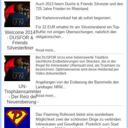
Auch 2013 feiern Dusfor & Friends Silvester und den
725 Jahre Frieden im Rheinland.
Der Kartenvorverkauf hat ab sofort begonnen:
Für 22 EUR erhaltet ihr am Silvesterabend ein Top-
Buffet mit einigen Überraschungen, natürlich den
Welcome 2014
obligatorischen...
- DUSFOR &
Friends
Silvesterfeier
Read more...
Bei DUSFOR ist es eine liebenswerte Tradition
nächtliche Erstbefahrungen von Strecken, die in der
Regel für Inlineskater UNerlaubt sind, als Trophäen zu
bezeichnen. Optimalerweise wird diese Heldentat per
Video dokumentiert.
Angefangen von der Eroberung der Bannmeile den
UN-
Landtages NRW...
Trophäensammler
Read more...
- Der Reiz der
Neueroberung -
Das Flaeming Rollevent bietet eine wunderbare
Möglichkeit zwei der schönsten Dinge zu verbinden:
Inlineskaten und Geselligkeit. Pünktlich zum Start