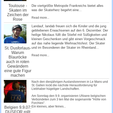
Toulouse -
Die viertgrößte Metropole Frankreichs bietet alles
Skaten im
was der Skaterherz begehrt:eine...
Zeichen der
Read more...
Rose
Landauf, landab freuen sich die Kinder und die jung
gebliebenen Erwachsenen auf den 6. Dezember. Der
heilige Nikolaus füllt die Stiefel mit Süßigkeiten und
kleinen Geschenken und gibt einen Vorgeschmack
auf das nahe liegende Weihnachtsfest. Der Skater
und im Besonderen der Skater im Rheinland...
St. Dusforlaus-
Warum
Read more...
Blauröcke
auch in roten
Gewändern
eine gute Figur
machen
Nach den diesjährigen Auslandsrennen in Le Mans und
St. Gallen lockt die nächste Herausforderung für
Liebhaber hügeliger Landschaften.
Am Sonntag den 9.9. organisieren UNsere belgischen
Verbündeten zum 3 ten Mal die sogenannte "Hölle von
Forchies".
Ein kleines, aber feines...
Belgien 9.9.07:
DUSFOR rollt