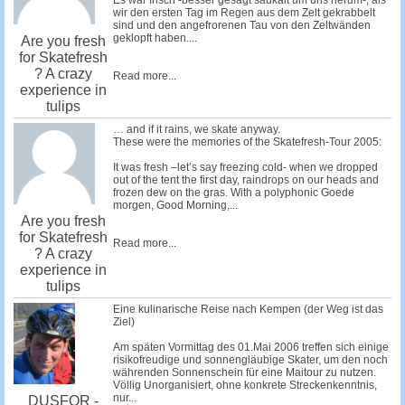
Es war frisch -besser gesagt saukalt um uns herum-, als
wir den ersten Tag im Regen aus dem Zelt gekrabbelt
sind und den angefrorenen Tau von den Zeltwänden
geklopft haben....
Are you fresh
for Skatefresh
? A crazy
Read more...
experience in
tulips
… and if it rains, we skate anyway.
These were the memories of the Skatefresh-Tour 2005:
It was fresh –let’s say freezing cold- when we dropped
out of the tent the first day, raindrops on our heads and
frozen dew on the gras. With a polyphonic Goede
morgen, Good Morning,...
Are you fresh
for Skatefresh
Read more...
? A crazy
experience in
tulips
Eine kulinarische Reise nach Kempen (der Weg ist das
Ziel)
Am späten Vormittag des 01.Mai 2006 treffen sich einige
risikofreudige und sonnengläubige Skater, um den noch
währenden Sonnenschein für eine Maitour zu nutzen.
Völlig Unorganisiert, ohne konkrete Streckenkenntnis,
nur...
DUSFOR -