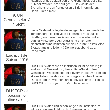
Nachfolger des derzeitigen Uno-Generalsekretärs Ban
Ki Moon werden. Am heutigen D-Day wollte der
Sicherheitsrat den Portugiesen offiziell nominieren.
Dann...
Read more...
9. UN
Generalsekretär
in Sicht
Liebe SkatefreUNde, die derzeitigen hochsommerlichen
Temperaturen locken viele Inlineskater raus auf die
Straßen, auch wenn es Abends schon wieder früher
dunkel wird. Aber DUSFORisti sind erfahrene
Nachtskater und kommen nun voll auf ihre Kosten. Also
Skates raus und jeden (!) Donnerstagabend auf...
Read more...
Endspurt der
Saison 2016
DUSFOR Skaters are an institution for inline skating in
and around Duesseldorf, the capital of Northrhine-
Westphalia. We come togehter every Thursday 8 p.m. on
skates below the stairs at the Burgplatz in the oldtown of
Duesseldorf. Newcomers are highly welcome to join us.
DUSFOR is not organized. We...
Read more...
DUSFOR - a
passion for
inline sakting
DUSFOR Skater sind schon lange eine Institution im
Inlineskaten. Aus Leidenschaft zum gemeinsamen