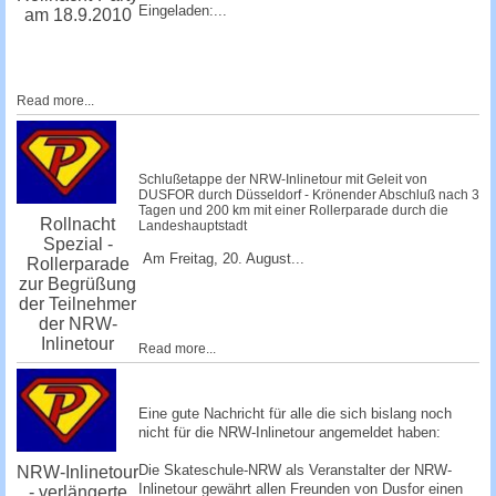
Eingeladen:...
am 18.9.2010
Read more...
Schlußetappe der NRW-Inlinetour mit Geleit von
DUSFOR durch Düsseldorf - Krönender Abschluß nach 3
Tagen und 200 km mit einer Rollerparade durch die
Rollnacht
Landeshauptstadt
Spezial -
Am Freitag, 20. August...
Rollerparade
zur Begrüßung
der Teilnehmer
der NRW-
Inlinetour
Read more...
Eine gute Nachricht für alle die sich bislang noch
nicht für die NRW-Inlinetour angemeldet haben:
Die Skateschule-NRW als Veranstalter der NRW-
NRW-Inlinetour
Inlinetour gewährt allen Freunden von Dusfor einen
- verlängerte