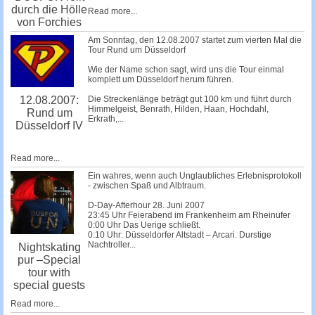
durch die Hölle
Read more...
von Forchies
Am Sonntag, den 12.08.2007 startet zum vierten Mal die
Tour Rund um Düsseldorf
Wie der Name schon sagt, wird uns die Tour einmal
komplett um Düsseldorf herum führen.
Die Streckenlänge beträgt gut 100 km und führt durch
12.08.2007:
Himmelgeist, Benrath, Hilden, Haan, Hochdahl,
Rund um
Erkrath,...
Düsseldorf IV
Read more...
Ein wahres, wenn auch Unglaubliches Erlebnisprotokoll
- zwischen Spaß und Albtraum.
D-Day-Afterhour 28. Juni 2007
23:45 Uhr Feierabend im Frankenheim am Rheinufer
0:00 Uhr Das Uerige schließt.
0:10 Uhr: Düsseldorfer Altstadt – Arcari. Durstige
Nachtroller...
Nightskating
pur –Special
tour with
special guests
Read more...