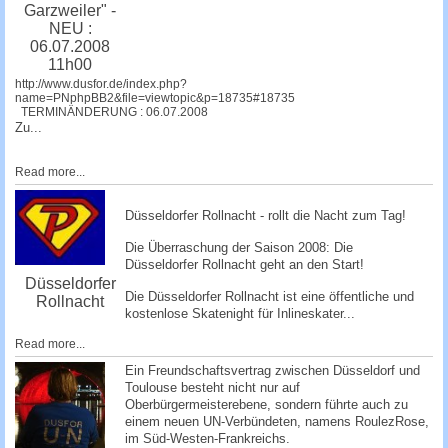
Garzweiler" -
NEU :
06.07.2008
11h00
http://www.dusfor.de/index.php?
name=PNphpBB2&file=viewtopic&p=18735#18735
TERMINÄNDERUNG : 06.07.2008
Zu...
Read more...
Düsseldorfer Rollnacht - rollt die Nacht zum Tag!
Die Überraschung der Saison 2008: Die
Düsseldorfer Rollnacht
geht an den Start!
Düsseldorfer
Die Düsseldorfer Rollnacht ist eine öffentliche und
Rollnacht
kostenlose Skatenight für Inlineskater...
Read more...
Ein Freundschaftsvertrag zwischen Düsseldorf und
Toulouse besteht nicht nur auf
Oberbürgermeisterebene, sondern führte auch zu
einem neuen UN-Verbündeten, namens RoulezRose,
im Süd-Westen-Frankreichs.