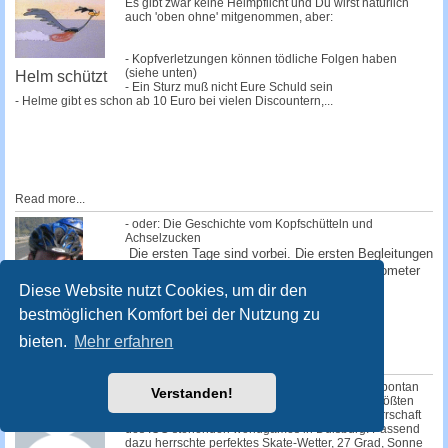
Es gibt zwar keine Helmpflicht und Du wirst natürlich
auch 'oben ohne' mitgenommen, aber:
- Kopfverletzungen können tödliche Folgen haben
(siehe unten)
Helm schützt
- Ein Sturz muß nicht Eure Schuld sein
- Helme gibt es schon ab 10 Euro bei vielen Discountern,...
Read more...
- oder: Die Geschichte vom Kopfschütteln und
Achselzucken
Die ersten Tage sind vorbei. Die ersten Begleitungen
haben uns verlassen. Schon nach einem Kilometer
sind die ersten abgesprungen, einige...
Diese Website nutzt Cookies, um dir den
bestmöglichen Komfort bei der Nutzung zu
Read more...
Auf Skates von
bieten.
Mehr erfahren
Düsseldorf
nach Wien
Kurz nach 14.00 Uhr startete am Sonntag das spontan
Verstanden!
einberufene SEK "worldgames" zum weltweit größten
Sportevent des Jahres, den unter der Schirmherrschaft
des IOC stehenden worldgames in Duisburg. Passend
dazu herrschte perfektes Skate-Wetter, 27 Grad, Sonne