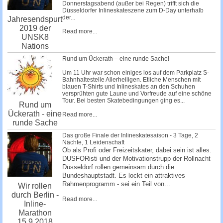
Donnerstagsabend (außer bei Regen) trifft sich die
Düsseldorfer Inlineskateszene zum D-Day unterhalb
der...
Jahresendspurt
2019 der
Read more...
UNSK8
Nations
Rund um Ückerath – eine runde Sache!
Um 11 Uhr war schon einiges los auf dem Parkplatz S-
Bahnhaltestelle Allerheiligen. Etliche Menschen mit
blauen T-Shirts und Inlineskates an den Schuhen
versprühten gute Laune und Vorfreude auf eine schöne
Tour. Bei besten Skatebedingungen ging es...
Rund um
Ückerath - eine
Read more...
runde Sache
Das große Finale der Inlineskatesaison - 3 Tage, 2
Nächte, 1 Leidenschaft
Ob als Profi oder Freizeitskater, dabei sein ist alles.
DUSFORisti und der Motivationstrupp der Rollnacht
Düsseldorf rollen gemeinsam durch die
Bundeshauptstadt. Es lockt ein attraktives
Rahmenprogramm - sei ein Teil von...
Wir rollen
durch Berlin -
Read more...
Inline-
Marathon
15.9.2018