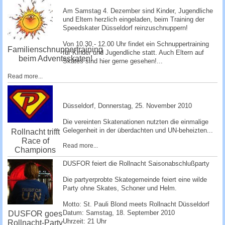
Am Samstag 4. Dezember sind Kinder, Jugendliche
und Eltern herzlich eingeladen, beim Training der
Speedskater Düsseldorf reinzuschnuppe­rn!
Von 10.30 - 12.00 Uhr findet ein Schnuppertraining
Familienschnuppertraining
für Kinder und Jugendliche statt. Auch Eltern auf
beim Adventsskaten!
Skates sind hier gerne gesehen!...
Read more...
Düsseldorf, ­Donnerstag, 25. November 2010 ­
Die vereinten Skatenationen nutzten die einmalige
Gelegenheit in der überdachten und UN-beheizten...
Rollnacht trifft
Race of
Read more...
Champions
DUSFOR feiert die Rollnacht Saisonabschlußparty
Die partyerprobte Skategemeinde feiert eine wilde
Party ohne Skates, Schoner und Helm.
Motto: St. Pauli Blond meets Rollnacht Düsseldorf
Datum: Samstag, 18. September 2010
DUSFOR goes
Uhrzeit: 21 Uhr
Rollnacht-Party