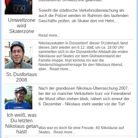
Sowohl die städtische Verkehrsüberwachung als
auch die Polizei werden im Rahmen des laufenden
Umweltzone
Geschäfts prü­fen, ob Skater dort mit Helm,...
wird
Skaterzone
Read more...
Nikolausskaten in Düsseldorf: dieser DUsforlauf, fand
dieses Jahr wieder am 6.12. statt, um ca. 18:00 Uhr
sammelten sich in der Düsseldorfer Altstadt die ersten
Nikoläuse auf Skates vor dem Glühweinstand der
Familie Hoppe. Null komma nix war die
Niederschlagsvorhersage für den Nikolaus Abend,
aber...
Read more...
St. Dusforlaus
2008
Nach der grandiosen Nikolaus-Überraschung 2007,
bei der so mancher Verkäuferin kurz vor Feierabend
der Mund offen stehen blieb, nähert sich erneut der
6. Dezember - Nikolaus steht wieder vor der Tür!
Ich weiß, was
Du letzten
Nikolaus getan
Was war es doch für eine Freude, 40 Nikoläuse auf
hast!
Skates...
Read more...