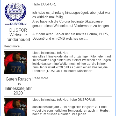
c
Hallo DUSFOR,
h
ich habe es jahrelang hinausgezögert, aber jetzt war
e
es wirklich mal fällig.
Also habe ich die Corona bedingte Skatepause
genutzt diese Webseite auf Vordermann zu bringen.
DUSFOR
Auf dem alten Server lief ein uraltes Forum, PHP5,
Webseite
Debian6 und ein CMS welches seit...
runderneuert
Read more...
Liebe InlineskatefreUNde,
ein tolles Inlinekskatejahr mit unzähligen Kilometern auf
Inlineskates liegt hinter uns. Selbst zwischen den Tagen
lockte das sonnige Wetter noch einige auf die Inliner.
Zum Jahresstart 2020 gibt es gleich einen Knaller, die
Premiere „DUSFOR / Rollnacht Düsseldorf...
Read more...
Guten Rutsch
ins
Inlineskatejahr
2020
Liebe InlineskatefreUNde, liebe DUSFORisti,
das Inlineskatejahr 2019 neigt sich langsam zu Ende,
wobei die sommerlichen Temperaturen auch im Herbst
noch zum cruisen einladen. Wie jeden