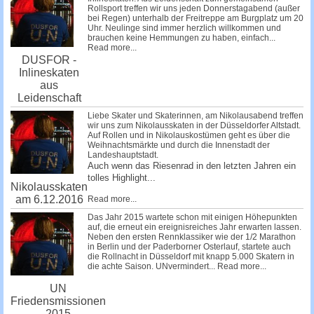
Rollsport treffen wir uns jeden Donnerstagabend (außer
bei Regen) unterhalb der Freitreppe am Burgplatz um 20
Uhr. Neulinge sind immer herzlich willkommen und
brauchen keine Hemmungen zu haben, einfach...
Read more...
DUSFOR -
Inlineskaten
aus
Leidenschaft
Liebe Skater und Skaterinnen, am Nikolausabend treffen
wir uns zum Nikolausskaten in der Düsseldorfer Altstadt.
Auf Rollen und in Nikolauskostümen geht es über die
Weihnachtsmärkte und durch die Innenstadt der
Landeshauptstadt.
Auch wenn das Riesenrad in den letzten Jahren ein
tolles Highlight...
Nikolausskaten
am 6.12.2016
Read more...
Das Jahr 2015 wartete schon mit einigen Höhepunkten
auf, die erneut ein ereignisreiches Jahr erwarten lassen.
Neben den ersten Rennklassiker wie der 1/2 Marathon
in Berlin und der Paderborner Osterlauf, startete auch
die Rollnacht in Düsseldorf mit knapp 5.000 Skatern in
die achte Saison. UNvermindert...
Read more...
UN
Friedensmissionen
2015