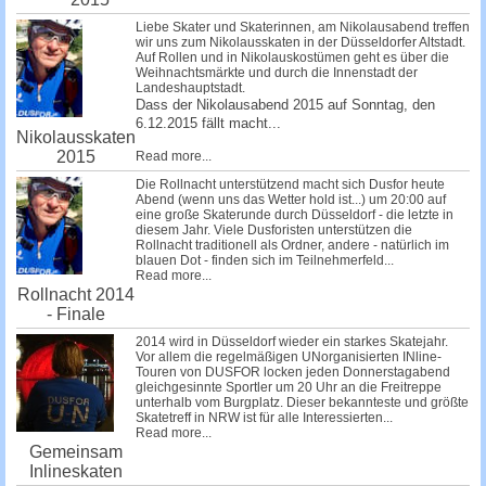
Liebe Skater und Skaterinnen, am Nikolausabend treffen
wir uns zum Nikolausskaten in der Düsseldorfer Altstadt.
Auf Rollen und in Nikolauskostümen geht es über die
Weihnachtsmärkte und durch die Innenstadt der
Landeshauptstadt.
Dass der Nikolausabend 2015 auf Sonntag, den
6.12.2015 fällt macht...
Nikolausskaten
2015
Read more...
Die Rollnacht unterstützend macht sich Dusfor heute
Abend (wenn uns das Wetter hold ist...) um 20:00 auf
eine große Skaterunde durch Düsseldorf - die letzte in
diesem Jahr. Viele Dusforisten unterstützen die
Rollnacht traditionell als Ordner, andere - natürlich im
blauen Dot - finden sich im Teilnehmerfeld...
Read more...
Rollnacht 2014
- Finale
2014 wird in Düsseldorf wieder ein starkes Skatejahr.
Vor allem die regelmäßigen UNorganisierten INline-
Touren von DUSFOR locken jeden Donnerstagabend
gleichgesinnte Sportler um 20 Uhr an die Freitreppe
unterhalb vom Burgplatz. Dieser bekannteste und größte
Skatetreff in NRW ist für alle Interessierten...
Read more...
Gemeinsam
Inlineskaten