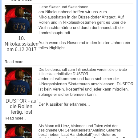
Liebe Skater und Skaterinnen,
am Nikolausabend treffen wir uns zum
Nikolausskaten in der Düsseldorfer Altstadt. Auf
Rollen und in Nikolauskostümen geht es über die
Weihnachtsmärkte und durch die Innenstadt der
Landeshauptstadt.
10.
Auch wenn das Riesenrad in den letzten Jahren ein
Nikolausskaten
tolles Highlight...
am 6.12.2017
Read more...
Die Leidenschaft zum Inlineskaten vereint die private
Inlineskaterinitiative DUSFOR.
Jeder ist willkommen und kann sich einer der
UNorganisierten Skatetouren anschliessen. DUSFOR
ist kein Verein, kostenfrei und jeder kann mitrollen,
solange er sicher bremsen kann.
DUSFOR - auf
Der Klassiker für erfahrene...
die Rollen,
fertig, los!
Read more...
Als Mann mit Herz, Visionen und Taten wird der
designierte UN Generalsekretär António Guterres
beschrieben. Laut Handelsblatt*) soll Guterres