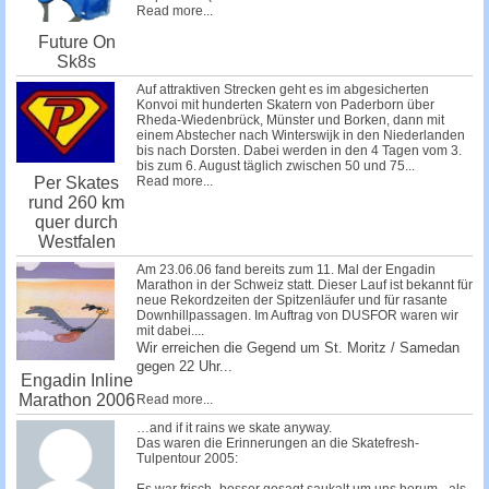
Read more...
Future On
Sk8s
Auf attraktiven Strecken geht es im abgesicherten
Konvoi mit hunderten Skatern von Paderborn über
Rheda-Wiedenbrück, Münster und Borken, dann mit
einem Abstecher nach Winterswijk in den Niederlanden
bis nach Dorsten. Dabei werden in den 4 Tagen vom 3.
bis zum 6. August täglich zwischen 50 und 75...
Read more...
Per Skates
rund 260 km
quer durch
Westfalen
Am 23.06.06 fand bereits zum 11. Mal der Engadin
Marathon in der Schweiz statt. Dieser Lauf ist bekannt für
neue Rekordzeiten der Spitzenläufer und für rasante
Downhillpassagen. Im Auftrag von DUSFOR waren wir
mit dabei....
Wir erreichen die Gegend um St. Moritz / Samedan
gegen 22 Uhr...
Engadin Inline
Marathon 2006
Read more...
…and if it rains we skate anyway.
Das waren die Erinnerungen an die Skatefresh-
Tulpentour 2005: