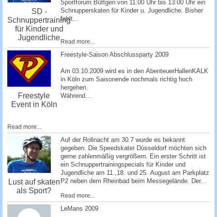
Sportforum Büttgen
von 11:00 Uhr bis 13:00 Uhr ein
Schnupperskaten für Kinder u. Jugendliche. Bisher
SD -
fehlt...
Schnuppertraining
für Kinder und
Jugendliche
Read more...
Freestyle-Saison Abschlussparty 2009
Am 03.10.2009 wird es in den
AbenteuerHallenKALK
in Köln zum Saisonende nochmals richtig hoch
hergehen.
Freestyle
Während...
Event in Köln
Read more...
Auf der Rollnacht am 30.7 wurde es bekannt
gegeben. Die Speedskater Düsseldorf möchten sich
gerne zahlenmäßig vergrößern. Ein erster Schritt ist
ein Schnuppertrainingspecials für Kinder und
Jugendliche am 11.,18. und 25. August am Parkplatz
P2 neben dem Rheinbad beim Messegelände. Der...
Lust auf skaten
als Sport?
Read more...
­LeMans 2009 ­