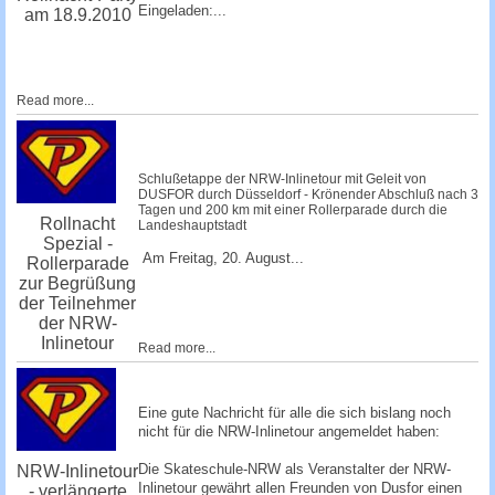
Eingeladen:...
am 18.9.2010
Read more...
Schlußetappe der NRW-Inlinetour mit Geleit von
DUSFOR durch Düsseldorf - Krönender Abschluß nach 3
Tagen und 200 km mit einer Rollerparade durch die
Rollnacht
Landeshauptstadt
Spezial -
Am Freitag, 20. August...
Rollerparade
zur Begrüßung
der Teilnehmer
der NRW-
Inlinetour
Read more...
Eine gute Nachricht für alle die sich bislang noch
nicht für die NRW-Inlinetour angemeldet haben:
Die Skateschule-NRW als Veranstalter der NRW-
NRW-Inlinetour
Inlinetour gewährt allen Freunden von Dusfor einen
- verlängerte