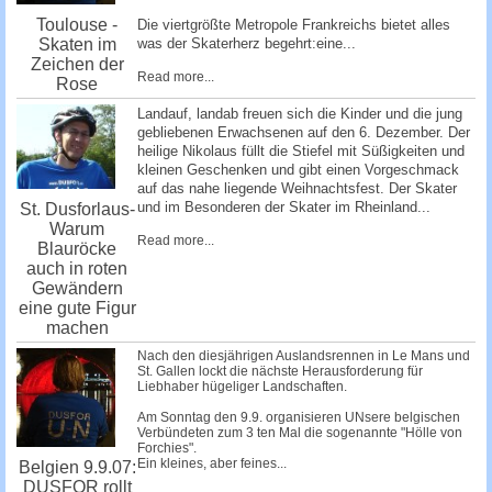
Toulouse -
Die viertgrößte Metropole Frankreichs bietet alles
Skaten im
was der Skaterherz begehrt:eine...
Zeichen der
Read more...
Rose
Landauf, landab freuen sich die Kinder und die jung
gebliebenen Erwachsenen auf den 6. Dezember. Der
heilige Nikolaus füllt die Stiefel mit Süßigkeiten und
kleinen Geschenken und gibt einen Vorgeschmack
auf das nahe liegende Weihnachtsfest. Der Skater
und im Besonderen der Skater im Rheinland...
St. Dusforlaus-
Warum
Read more...
Blauröcke
auch in roten
Gewändern
eine gute Figur
machen
Nach den diesjährigen Auslandsrennen in Le Mans und
St. Gallen lockt die nächste Herausforderung für
Liebhaber hügeliger Landschaften.
Am Sonntag den 9.9. organisieren UNsere belgischen
Verbündeten zum 3 ten Mal die sogenannte "Hölle von
Forchies".
Ein kleines, aber feines...
Belgien 9.9.07:
DUSFOR rollt