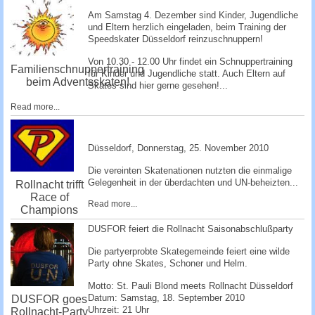
Am Samstag 4. Dezember sind Kinder, Jugendliche
und Eltern herzlich eingeladen, beim Training der
Speedskater Düsseldorf reinzuschnuppe­rn!
Von 10.30 - 12.00 Uhr findet ein Schnuppertraining
Familienschnuppertraining
für Kinder und Jugendliche statt. Auch Eltern auf
beim Adventsskaten!
Skates sind hier gerne gesehen!...
Read more...
Düsseldorf, ­Donnerstag, 25. November 2010 ­
Die vereinten Skatenationen nutzten die einmalige
Gelegenheit in der überdachten und UN-beheizten...
Rollnacht trifft
Race of
Read more...
Champions
DUSFOR feiert die Rollnacht Saisonabschlußparty
Die partyerprobte Skategemeinde feiert eine wilde
Party ohne Skates, Schoner und Helm.
Motto: St. Pauli Blond meets Rollnacht Düsseldorf
Datum: Samstag, 18. September 2010
DUSFOR goes
Uhrzeit: 21 Uhr
Rollnacht-Party