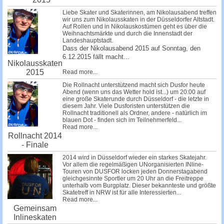
Liebe Skater und Skaterinnen, am Nikolausabend treffen
wir uns zum Nikolausskaten in der Düsseldorfer Altstadt.
Auf Rollen und in Nikolauskostümen geht es über die
Weihnachtsmärkte und durch die Innenstadt der
Landeshauptstadt.
Dass der Nikolausabend 2015 auf Sonntag, den
6.12.2015 fällt macht...
Nikolausskaten
2015
Read more...
Die Rollnacht unterstützend macht sich Dusfor heute
Abend (wenn uns das Wetter hold ist...) um 20:00 auf
eine große Skaterunde durch Düsseldorf - die letzte in
diesem Jahr. Viele Dusforisten unterstützen die
Rollnacht traditionell als Ordner, andere - natürlich im
blauen Dot - finden sich im Teilnehmerfeld...
Read more...
Rollnacht 2014
- Finale
2014 wird in Düsseldorf wieder ein starkes Skatejahr.
Vor allem die regelmäßigen UNorganisierten INline-
Touren von DUSFOR locken jeden Donnerstagabend
gleichgesinnte Sportler um 20 Uhr an die Freitreppe
unterhalb vom Burgplatz. Dieser bekannteste und größte
Skatetreff in NRW ist für alle Interessierten...
Read more...
Gemeinsam
Inlineskaten