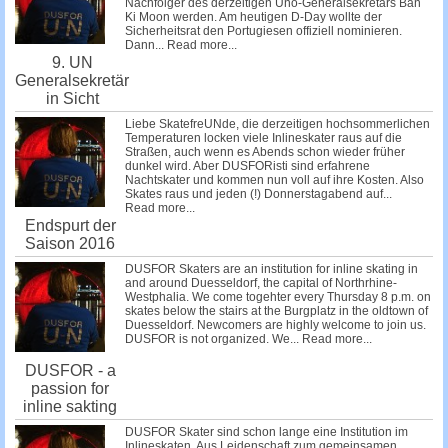
Nachfolger des derzeitigen Uno-Generalsekretärs Ban
Ki Moon werden. Am heutigen D-Day wollte der
Sicherheitsrat den Portugiesen offiziell nominieren.
Dann...
Read more...
9. UN
Generalsekretär
in Sicht
Liebe SkatefreUNde, die derzeitigen hochsommerlichen
Temperaturen locken viele Inlineskater raus auf die
Straßen, auch wenn es Abends schon wieder früher
dunkel wird. Aber DUSFORisti sind erfahrene
Nachtskater und kommen nun voll auf ihre Kosten. Also
Skates raus und jeden (!) Donnerstagabend auf...
Read more...
Endspurt der
Saison 2016
DUSFOR Skaters are an institution for inline skating in
and around Duesseldorf, the capital of Northrhine-
Westphalia. We come togehter every Thursday 8 p.m. on
skates below the stairs at the Burgplatz in the oldtown of
Duesseldorf. Newcomers are highly welcome to join us.
DUSFOR is not organized. We...
Read more...
DUSFOR - a
passion for
inline sakting
DUSFOR Skater sind schon lange eine Institution im
Inlineskaten. Aus Leidenschaft zum gemeinsamen