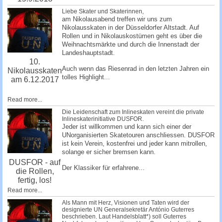
Liebe Skater und Skaterinnen,
am Nikolausabend treffen wir uns zum
Nikolausskaten in der Düsseldorfer Altstadt. Auf
Rollen und in Nikolauskostümen geht es über die
Weihnachtsmärkte und durch die Innenstadt der
Landeshauptstadt.
10.
Auch wenn das Riesenrad in den letzten Jahren ein
Nikolausskaten
tolles Highlight...
am 6.12.2017
Read more...
Die Leidenschaft zum Inlineskaten vereint die private
Inlineskaterinitiative DUSFOR.
Jeder ist willkommen und kann sich einer der
UNorganisierten Skatetouren anschliessen. DUSFOR
ist kein Verein, kostenfrei und jeder kann mitrollen,
solange er sicher bremsen kann.
DUSFOR - auf
Der Klassiker für erfahrene...
die Rollen,
fertig, los!
Read more...
Als Mann mit Herz, Visionen und Taten wird der
designierte UN Generalsekretär António Guterres
beschrieben. Laut Handelsblatt*) soll Guterres