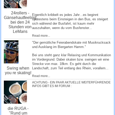
24rollers -
Eigentlich kribbelt es jedes Jahr…es beginnt
Gänsehautfeeling
spätestens beim Einsteigen in den Bus, es steigert
bei den 24
sich während der Busfahrt, ist kaum mehr
Stunden von
auszuhalten, wenn du vom Busfenster...
LeMans
Read more...
"Der gemütliche Feierabendskate mit Musikrucksack
und Ausklang im Biergarten Hamm."
Bei uns steht ganz klar Relaxing und Kommunikation
im Vordergrund. Dabei skaten bzw. swingen wir eine
Strecke von max. 18km. Es geht durch die
Swing when
Landschaft, zum Teil entlang des Rhein, vorallem...
you re skating!
Read more...
ACHTUNG - EIN PAAR AKTUELLE WEITERFÜHRENDE
INFOS GIBT ES IM FORUM :
die RUGA -
"Rund um