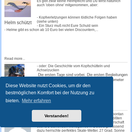
Es gibt zwar keine Helmpflicht und Du wirst natürlich
auch 'oben ohne' mitgenommen, aber:
- Kopfverletzungen können tödliche Folgen haben
(siehe unten)
Helm schützt
- Ein Sturz muß nicht Eure Schuld sein
- Helme gibt es schon ab 10 Euro bei vielen Discountern,...
Read more...
- oder: Die Geschichte vom Kopfschütteln und
Achselzucken
Die ersten Tage sind vorbei. Die ersten Begleitungen
haben uns verlassen. Schon nach einem Kilometer
sind die ersten abgesprungen, einige...
Diese Website nutzt Cookies, um dir den
bestmöglichen Komfort bei der Nutzung zu
Read more...
Auf Skates von
bieten.
Mehr erfahren
Düsseldorf
nach Wien
Kurz nach 14.00 Uhr startete am Sonntag das spontan
Verstanden!
einberufene SEK "worldgames" zum weltweit größten
Sportevent des Jahres, den unter der Schirmherrschaft
des IOC stehenden worldgames in Duisburg. Passend
dazu herrschte perfektes Skate-Wetter, 27 Grad, Sonne