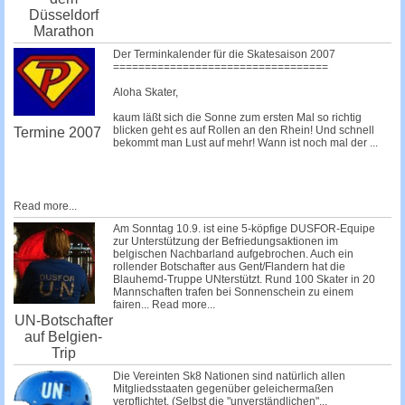
Düsseldorf
Marathon
Der Terminkalender für die Skatesaison 2007
==================================
Aloha Skater,
kaum läßt sich die Sonne zum ersten Mal so richtig
blicken geht es auf Rollen an den Rhein! Und schnell
Termine 2007
bekommt man Lust auf mehr! Wann ist noch mal der
...
Read more...
Am Sonntag 10.9. ist eine 5-köpfige DUSFOR-Equipe
zur Unterstützung der Befriedungsaktionen im
belgischen Nachbarland aufgebrochen. Auch ein
rollender Botschafter aus Gent/Flandern hat die
Blauhemd-Truppe UNterstützt. Rund 100 Skater in 20
Mannschaften trafen bei Sonnenschein zu einem
fairen...
Read more...
UN-Botschafter
auf Belgien-
Trip
Die Vereinten Sk8 Nationen sind natürlich allen
Mitgliedsstaaten gegenüber geleichermaßen
verpflichtet. (Selbst die
"unverständlichen"...