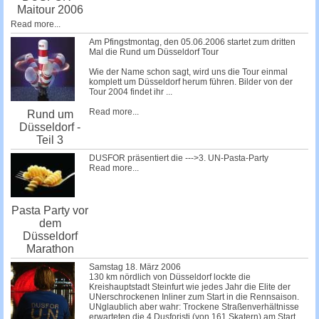
Maitour 2006
Read more...
Am Pfingstmontag, den 05.06.2006 startet zum dritten
Mal die Rund um Düsseldorf Tour
Wie der Name schon sagt, wird uns die Tour einmal
komplett um Düsseldorf herum führen. Bilder von der
Tour 2004 findet ihr
...
Read more...
Rund um
Düsseldorf -
Teil 3
DUSFOR präsentiert die --->3. UN-Pasta-Party
Read more...
Pasta Party vor
dem
Düsseldorf
Marathon
Samstag 18. März 2006
130 km nördlich von Düsseldorf lockte die
Kreishauptstadt Steinfurt wie jedes Jahr die Elite der
UNerschrockenen Inliner zum Start in die Rennsaison.
UNglaublich aber wahr: Trockene Straßenverhältnisse
erwarteten die 4 Dusforisti (von 161 Skatern) am Start