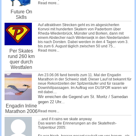
Read more...
Future On
Sk8s
Auf attraktiven Strecken geht es im abgesicherten
Konvoi mit hunderten Skatern von Paderborn über
Rheda-Wiedenbrück, Münster und Borken, dann mit
einem Abstecher nach Winterswijk in den Niederlanden
bis nach Dorsten. Dabei werden in den 4 Tagen vom 3.
bis zum 6. August täglich zwischen 50 und 75...
Read more...
Per Skates
rund 260 km
quer durch
Westfalen
Am 23.06.06 fand bereits zum 11. Mal der Engadin
Marathon in der Schweiz statt. Dieser Lauf ist bekannt für
neue Rekordzeiten der Spitzenläufer und für rasante
Downhillpassagen. Im Auftrag von DUSFOR waren wir
mit dabei....
Wir erreichen die Gegend um St. Moritz / Samedan
gegen 22 Uhr...
Engadin Inline
Marathon 2006
Read more...
…and if it rains we skate anyway.
Das waren die Erinnerungen an die Skatefresh-
Tulpentour 2005: