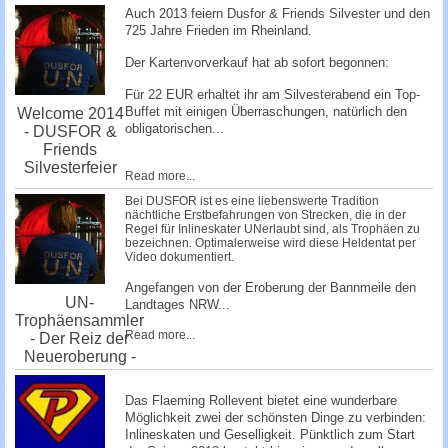
Auch 2013 feiern Dusfor & Friends Silvester und den
725 Jahre Frieden im Rheinland.
Der Kartenvorverkauf hat ab sofort begonnen:
Für 22 EUR erhaltet ihr am Silvesterabend ein Top-
Buffet mit einigen Überraschungen, natürlich den
Welcome 2014
obligatorischen...
- DUSFOR &
Friends
Silvesterfeier
Read more...
Bei DUSFOR ist es eine liebenswerte Tradition
nächtliche Erstbefahrungen von Strecken, die in der
Regel für Inlineskater UNerlaubt sind, als Trophäen zu
bezeichnen. Optimalerweise wird diese Heldentat per
Video dokumentiert.
Angefangen von der Eroberung der Bannmeile den
UN-
Landtages NRW...
Trophäensammler
Read more...
- Der Reiz der
Neueroberung -
Das Flaeming Rollevent bietet eine wunderbare
Möglichkeit zwei der schönsten Dinge zu verbinden:
Inlineskaten und Geselligkeit. Pünktlich zum Start