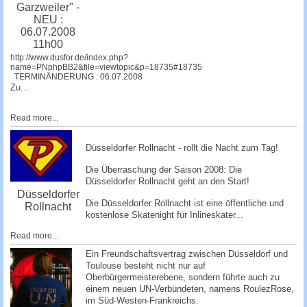
Garzweiler" -
NEU :
06.07.2008
11h00
http://www.dusfor.de/index.php?
name=PNphpBB2&file=viewtopic&p=18735#18735
TERMINÄNDERUNG : 06.07.2008
Zu...
Read more...
Düsseldorfer Rollnacht - rollt die Nacht zum Tag!
Die Überraschung der Saison 2008: Die
Düsseldorfer Rollnacht
geht an den Start!
Düsseldorfer
Die Düsseldorfer Rollnacht ist eine öffentliche und
Rollnacht
kostenlose Skatenight für Inlineskater...
Read more...
Ein Freundschaftsvertrag zwischen Düsseldorf und
Toulouse besteht nicht nur auf
Oberbürgermeisterebene, sondern führte auch zu
einem neuen UN-Verbündeten, namens RoulezRose,
im Süd-Westen-Frankreichs.