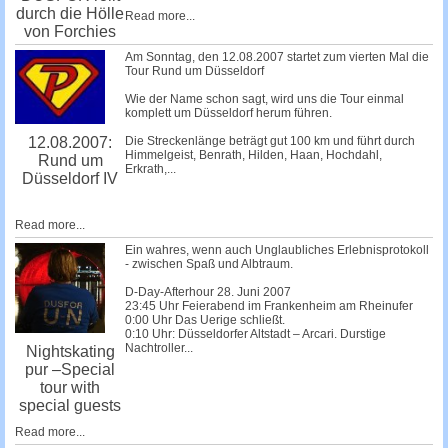
durch die Hölle
Read more...
von Forchies
Am Sonntag, den 12.08.2007 startet zum vierten Mal die
Tour Rund um Düsseldorf
Wie der Name schon sagt, wird uns die Tour einmal
komplett um Düsseldorf herum führen.
Die Streckenlänge beträgt gut 100 km und führt durch
12.08.2007:
Himmelgeist, Benrath, Hilden, Haan, Hochdahl,
Rund um
Erkrath,...
Düsseldorf IV
Read more...
Ein wahres, wenn auch Unglaubliches Erlebnisprotokoll
- zwischen Spaß und Albtraum.
D-Day-Afterhour 28. Juni 2007
23:45 Uhr Feierabend im Frankenheim am Rheinufer
0:00 Uhr Das Uerige schließt.
0:10 Uhr: Düsseldorfer Altstadt – Arcari. Durstige
Nachtroller...
Nightskating
pur –Special
tour with
special guests
Read more...