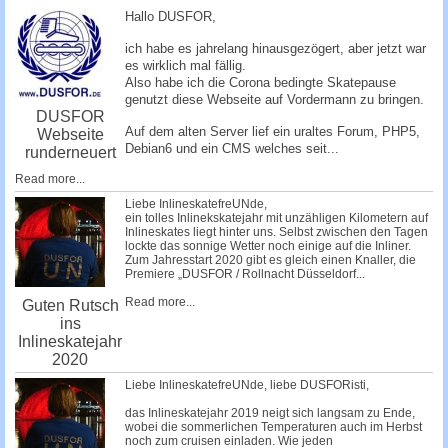
c
Hallo DUSFOR,
h
ich habe es jahrelang hinausgezögert, aber jetzt war
e
es wirklich mal fällig.
Also habe ich die Corona bedingte Skatepause
genutzt diese Webseite auf Vordermann zu bringen.
DUSFOR
Auf dem alten Server lief ein uraltes Forum, PHP5,
Webseite
Debian6 und ein CMS welches seit...
runderneuert
Read more...
Liebe InlineskatefreUNde,
ein tolles Inlinekskatejahr mit unzähligen Kilometern auf
Inlineskates liegt hinter uns. Selbst zwischen den Tagen
lockte das sonnige Wetter noch einige auf die Inliner.
Zum Jahresstart 2020 gibt es gleich einen Knaller, die
Premiere „DUSFOR / Rollnacht Düsseldorf...
Read more...
Guten Rutsch
ins
Inlineskatejahr
2020
Liebe InlineskatefreUNde, liebe DUSFORisti,
das Inlineskatejahr 2019 neigt sich langsam zu Ende,
wobei die sommerlichen Temperaturen auch im Herbst
noch zum cruisen einladen. Wie jeden