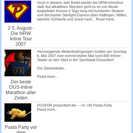
Auch in diesem Jahr findet wieder die NRW-Inlinetour
statt. Auf attraktiven Strecken geht es im von Musik
begleiteten Konvoi 4 Tage lang mit hunderten Skatern
vom Bochumer Starlight Express über Hattingen, Witten,
Iserlohn Schwerte und Soest nach...
Read more...
2-5. August -
Die NRW
Inline Tour
2007
Hervoragende Wetterbedingungen lockten am Sonntag
6. Mai 2007 zum vorerst letzten Mal rund 800 Inliner-
Skater an den Start in der Sportstadt Düsseldorf.
Die Speedskater...
Read more...
Der beste
DUS-Inline
Marathon aller
Zeiten
DUSFOR präsentiert die --->4. UN-Pasta-Party
Read more...
Pasta Party vor
dem