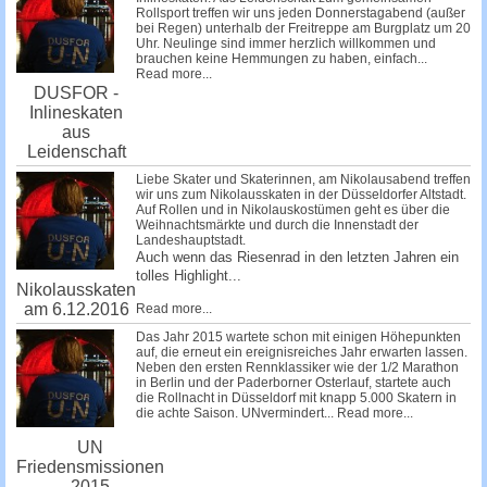
Rollsport treffen wir uns jeden Donnerstagabend (außer
bei Regen) unterhalb der Freitreppe am Burgplatz um 20
Uhr. Neulinge sind immer herzlich willkommen und
brauchen keine Hemmungen zu haben, einfach...
Read more...
DUSFOR -
Inlineskaten
aus
Leidenschaft
Liebe Skater und Skaterinnen, am Nikolausabend treffen
wir uns zum Nikolausskaten in der Düsseldorfer Altstadt.
Auf Rollen und in Nikolauskostümen geht es über die
Weihnachtsmärkte und durch die Innenstadt der
Landeshauptstadt.
Auch wenn das Riesenrad in den letzten Jahren ein
tolles Highlight...
Nikolausskaten
am 6.12.2016
Read more...
Das Jahr 2015 wartete schon mit einigen Höhepunkten
auf, die erneut ein ereignisreiches Jahr erwarten lassen.
Neben den ersten Rennklassiker wie der 1/2 Marathon
in Berlin und der Paderborner Osterlauf, startete auch
die Rollnacht in Düsseldorf mit knapp 5.000 Skatern in
die achte Saison. UNvermindert...
Read more...
UN
Friedensmissionen
2015