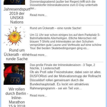
Donnerstagsabend (außer bei Regen) trifft sich die
Düsseldorfer Inlineskateszene zum D-Day unterhalb
der...
Jahresendspurt
2019 der
Read more...
UNSK8
Nations
Rund um Ückerath – eine runde Sache!
Um 11 Uhr war schon einiges los auf dem Parkplatz S-
Bahnhaltestelle Allerheiligen. Etliche Menschen mit
blauen T-Shirts und Inlineskates an den Schuhen
versprühten gute Laune und Vorfreude auf eine schöne
Tour. Bei besten Skatebedingungen ging es...
Rund um
Ückerath - eine
Read more...
runde Sache
Das große Finale der Inlineskatesaison - 3 Tage, 2
Nächte, 1 Leidenschaft
Ob als Profi oder Freizeitskater, dabei sein ist alles.
DUSFORisti und der Motivationstrupp der Rollnacht
Düsseldorf rollen gemeinsam durch die
Bundeshauptstadt. Es lockt ein attraktives
Rahmenprogramm - sei ein Teil von...
Wir rollen
durch Berlin -
Read more...
Inline-
Marathon
15.9.2018