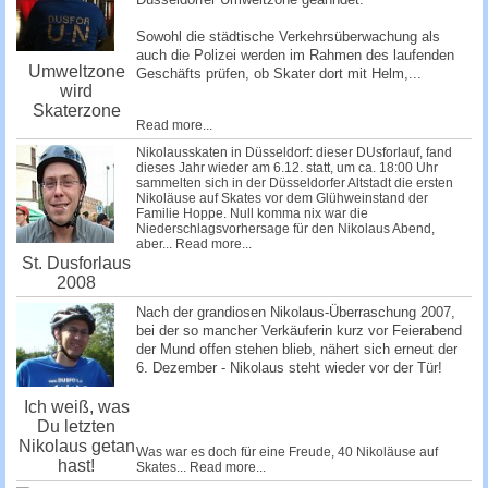
Sowohl die städtische Verkehrsüberwachung als
auch die Polizei werden im Rahmen des laufenden
Umweltzone
Geschäfts prü­fen, ob Skater dort mit Helm,...
wird
Skaterzone
Read more...
Nikolausskaten in Düsseldorf: dieser DUsforlauf, fand
dieses Jahr wieder am 6.12. statt, um ca. 18:00 Uhr
sammelten sich in der Düsseldorfer Altstadt die ersten
Nikoläuse auf Skates vor dem Glühweinstand der
Familie Hoppe. Null komma nix war die
Niederschlagsvorhersage für den Nikolaus Abend,
aber...
Read more...
St. Dusforlaus
2008
Nach der grandiosen Nikolaus-Überraschung 2007,
bei der so mancher Verkäuferin kurz vor Feierabend
der Mund offen stehen blieb, nähert sich erneut der
6. Dezember - Nikolaus steht wieder vor der Tür!
Ich weiß, was
Du letzten
Nikolaus getan
Was war es doch für eine Freude, 40 Nikoläuse auf
hast!
Skates...
Read more...