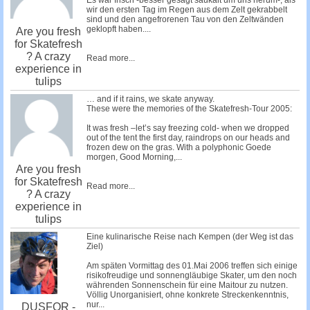
Es war frisch -besser gesagt saukalt um uns herum-, als
wir den ersten Tag im Regen aus dem Zelt gekrabbelt
sind und den angefrorenen Tau von den Zeltwänden
geklopft haben....
Are you fresh
for Skatefresh
? A crazy
Read more...
experience in
tulips
… and if it rains, we skate anyway.
These were the memories of the Skatefresh-Tour 2005:
It was fresh –let’s say freezing cold- when we dropped
out of the tent the first day, raindrops on our heads and
frozen dew on the gras. With a polyphonic Goede
morgen, Good Morning,...
Are you fresh
for Skatefresh
Read more...
? A crazy
experience in
tulips
Eine kulinarische Reise nach Kempen (der Weg ist das
Ziel)
Am späten Vormittag des 01.Mai 2006 treffen sich einige
risikofreudige und sonnengläubige Skater, um den noch
währenden Sonnenschein für eine Maitour zu nutzen.
Völlig Unorganisiert, ohne konkrete Streckenkenntnis,
nur...
DUSFOR -