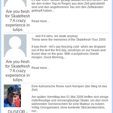
Es war frisch -besser gesagt saukalt um uns herum-, als
wir den ersten Tag im Regen aus dem Zelt gekrabbelt
sind und den angefrorenen Tau von den Zeltwänden
geklopft haben....
Are you fresh
for Skatefresh
? A crazy
Read more...
experience in
tulips
… and if it rains, we skate anyway.
These were the memories of the Skatefresh-Tour 2005:
It was fresh –let’s say freezing cold- when we dropped
out of the tent the first day, raindrops on our heads and
frozen dew on the gras. With a polyphonic Goede
morgen, Good Morning,...
Are you fresh
for Skatefresh
Read more...
? A crazy
experience in
tulips
Eine kulinarische Reise nach Kempen (der Weg ist das
Ziel)
Am späten Vormittag des 01.Mai 2006 treffen sich einige
risikofreudige und sonnengläubige Skater, um den noch
währenden Sonnenschein für eine Maitour zu nutzen.
Völlig Unorganisiert, ohne konkrete Streckenkenntnis,
nur...
DUSFOR -