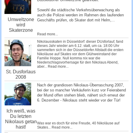
Sowohl die städtische Verkehrsüberwachung als
auch die Polizei werden im Rahmen des laufenden
Umweltzone
Geschäfts prü­fen, ob Skater dort mit Helm,...
wird
Skaterzone
Read more...
Nikolausskaten in Düsseldorf: dieser DUsforlauf, fand
dieses Jahr wieder am 6.12. statt, um ca. 18:00 Uhr
sammelten sich in der Düsseldorfer Altstadt die ersten
Nikoläuse auf Skates vor dem Glühweinstand der
Familie Hoppe. Null komma nix war die
Niederschlagsvorhersage für den Nikolaus Abend,
aber...
Read more...
St. Dusforlaus
2008
Nach der grandiosen Nikolaus-Überraschung 2007,
bei der so mancher Verkäuferin kurz vor Feierabend
der Mund offen stehen blieb, nähert sich erneut der
6. Dezember - Nikolaus steht wieder vor der Tür!
Ich weiß, was
Du letzten
Nikolaus getan
Was war es doch für eine Freude, 40 Nikoläuse auf
hast!
Skates...
Read more...