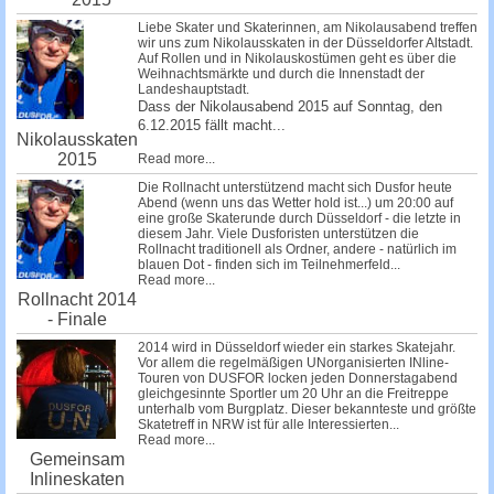
Liebe Skater und Skaterinnen, am Nikolausabend treffen
wir uns zum Nikolausskaten in der Düsseldorfer Altstadt.
Auf Rollen und in Nikolauskostümen geht es über die
Weihnachtsmärkte und durch die Innenstadt der
Landeshauptstadt.
Dass der Nikolausabend 2015 auf Sonntag, den
6.12.2015 fällt macht...
Nikolausskaten
2015
Read more...
Die Rollnacht unterstützend macht sich Dusfor heute
Abend (wenn uns das Wetter hold ist...) um 20:00 auf
eine große Skaterunde durch Düsseldorf - die letzte in
diesem Jahr. Viele Dusforisten unterstützen die
Rollnacht traditionell als Ordner, andere - natürlich im
blauen Dot - finden sich im Teilnehmerfeld...
Read more...
Rollnacht 2014
- Finale
2014 wird in Düsseldorf wieder ein starkes Skatejahr.
Vor allem die regelmäßigen UNorganisierten INline-
Touren von DUSFOR locken jeden Donnerstagabend
gleichgesinnte Sportler um 20 Uhr an die Freitreppe
unterhalb vom Burgplatz. Dieser bekannteste und größte
Skatetreff in NRW ist für alle Interessierten...
Read more...
Gemeinsam
Inlineskaten