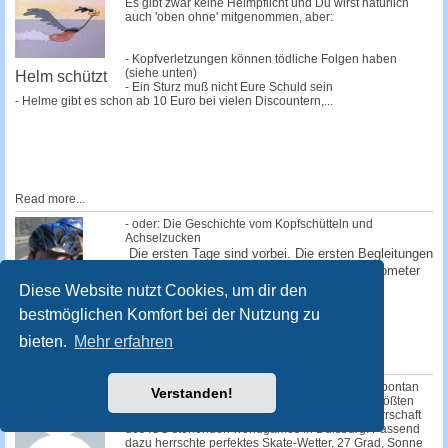
Es gibt zwar keine Helmpflicht und Du wirst natürlich
auch 'oben ohne' mitgenommen, aber:
- Kopfverletzungen können tödliche Folgen haben
(siehe unten)
Helm schützt
- Ein Sturz muß nicht Eure Schuld sein
- Helme gibt es schon ab 10 Euro bei vielen Discountern,...
Read more...
- oder: Die Geschichte vom Kopfschütteln und
Achselzucken
Die ersten Tage sind vorbei. Die ersten Begleitungen
haben uns verlassen. Schon nach einem Kilometer
sind die ersten abgesprungen, einige...
Diese Website nutzt Cookies, um dir den
bestmöglichen Komfort bei der Nutzung zu
Read more...
Auf Skates von
bieten.
Mehr erfahren
Düsseldorf
nach Wien
Kurz nach 14.00 Uhr startete am Sonntag das spontan
Verstanden!
einberufene SEK "worldgames" zum weltweit größten
Sportevent des Jahres, den unter der Schirmherrschaft
des IOC stehenden worldgames in Duisburg. Passend
dazu herrschte perfektes Skate-Wetter, 27 Grad, Sonne