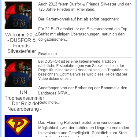
Auch 2013 feiern Dusfor & Friends Silvester und den
725 Jahre Frieden im Rheinland.
Der Kartenvorverkauf hat ab sofort begonnen:
Für 22 EUR erhaltet ihr am Silvesterabend ein Top-
Buffet mit einigen Überraschungen, natürlich den
Welcome 2014
obligatorischen...
- DUSFOR &
Friends
Silvesterfeier
Read more...
Bei DUSFOR ist es eine liebenswerte Tradition
nächtliche Erstbefahrungen von Strecken, die in der
Regel für Inlineskater UNerlaubt sind, als Trophäen zu
bezeichnen. Optimalerweise wird diese Heldentat per
Video dokumentiert.
Angefangen von der Eroberung der Bannmeile den
UN-
Landtages NRW...
Trophäensammler
Read more...
- Der Reiz der
Neueroberung -
Das Flaeming Rollevent bietet eine wunderbare
Möglichkeit zwei der schönsten Dinge zu verbinden:
Inlineskaten und Geselligkeit. Pünktlich zum Start