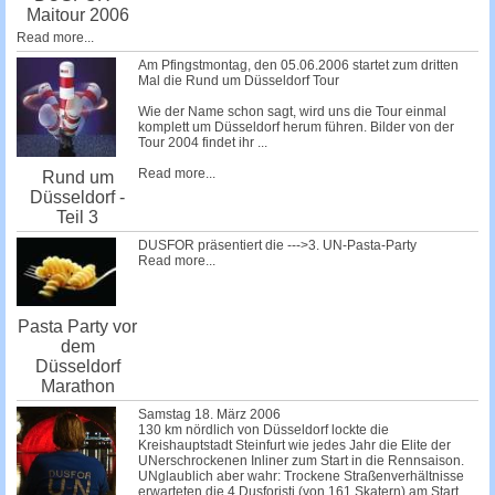
Maitour 2006
Read more...
Am Pfingstmontag, den 05.06.2006 startet zum dritten
Mal die Rund um Düsseldorf Tour
Wie der Name schon sagt, wird uns die Tour einmal
komplett um Düsseldorf herum führen. Bilder von der
Tour 2004 findet ihr
...
Read more...
Rund um
Düsseldorf -
Teil 3
DUSFOR präsentiert die --->3. UN-Pasta-Party
Read more...
Pasta Party vor
dem
Düsseldorf
Marathon
Samstag 18. März 2006
130 km nördlich von Düsseldorf lockte die
Kreishauptstadt Steinfurt wie jedes Jahr die Elite der
UNerschrockenen Inliner zum Start in die Rennsaison.
UNglaublich aber wahr: Trockene Straßenverhältnisse
erwarteten die 4 Dusforisti (von 161 Skatern) am Start