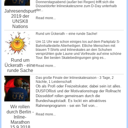
Donnerstagsabend (außer bei Regen) trifft sich die
Düsseldorfer Inlineskateszene zum D-Day unterhalb
der...
Jahresendspurt
2019 der
Read more...
UNSK8
Nations
Rund um Ückerath – eine runde Sache!
Um 11 Uhr war schon einiges los auf dem Parkplatz S-
Bahnhaltestelle Allerheiligen. Etliche Menschen mit
blauen T-Shirts und Inlineskates an den Schuhen
versprühten gute Laune und Vorfreude auf eine schöne
Tour. Bei besten Skatebedingungen ging es...
Rund um
Ückerath - eine
Read more...
runde Sache
Das große Finale der Inlineskatesaison - 3 Tage, 2
Nächte, 1 Leidenschaft
Ob als Profi oder Freizeitskater, dabei sein ist alles.
DUSFORisti und der Motivationstrupp der Rollnacht
Düsseldorf rollen gemeinsam durch die
Bundeshauptstadt. Es lockt ein attraktives
Rahmenprogramm - sei ein Teil von...
Wir rollen
durch Berlin -
Read more...
Inline-
Marathon
15.9.2018