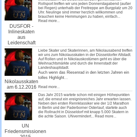
Rollsport treffen wir uns jeden Donnerstagabend (außer
bei Regen) unterhalb der Freitreppe am Burgplatz um 20
Uhr. Neulinge sind immer herzlich willkommen und
brauchen keine Hemmungen zu haben, einfach...
Read more...
DUSFOR -
Inlineskaten
aus
Leidenschaft
Liebe Skater und Skaterinnen, am Nikolausabend treffen
wir uns zum Nikolausskaten in der Düsseldorfer Altstadt.
Auf Rollen und in Nikolauskostümen geht es über die
Weihnachtsmärkte und durch die Innenstadt der
Landeshauptstadt.
Auch wenn das Riesenrad in den letzten Jahren ein
tolles Highlight...
Nikolausskaten
am 6.12.2016
Read more...
Das Jahr 2015 wartete schon mit einigen Höhepunkten
auf, die erneut ein ereignisreiches Jahr erwarten lassen.
Neben den ersten Rennklassiker wie der 1/2 Marathon
in Berlin und der Paderborner Osterlauf, startete auch
die Rollnacht in Düsseldorf mit knapp 5.000 Skatern in
die achte Saison. UNvermindert...
Read more...
UN
Friedensmissionen
2015