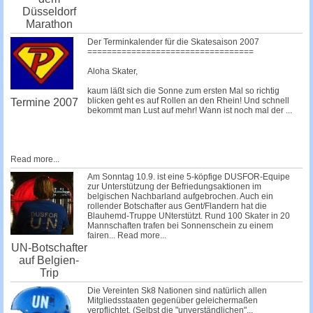
Düsseldorf
Marathon
Der Terminkalender für die Skatesaison 2007
==================================
Aloha Skater,
kaum läßt sich die Sonne zum ersten Mal so richtig
blicken geht es auf Rollen an den Rhein! Und schnell
Termine 2007
bekommt man Lust auf mehr! Wann ist noch mal der
...
Read more...
Am Sonntag 10.9. ist eine 5-köpfige DUSFOR-Equipe
zur Unterstützung der Befriedungsaktionen im
belgischen Nachbarland aufgebrochen. Auch ein
rollender Botschafter aus Gent/Flandern hat die
Blauhemd-Truppe UNterstützt. Rund 100 Skater in 20
Mannschaften trafen bei Sonnenschein zu einem
fairen...
Read more...
UN-Botschafter
auf Belgien-
Trip
Die Vereinten Sk8 Nationen sind natürlich allen
Mitgliedsstaaten gegenüber geleichermaßen
verpflichtet. (Selbst die
"unverständlichen"...