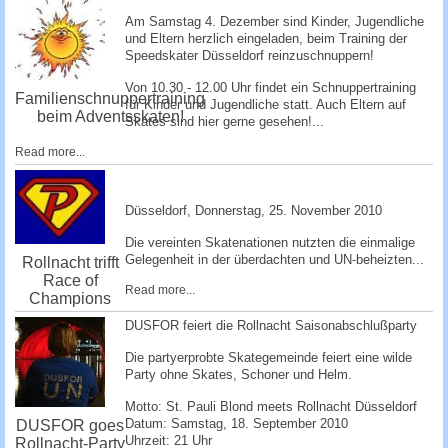
Am Samstag 4. Dezember sind Kinder, Jugendliche
und Eltern herzlich eingeladen, beim Training der
Speedskater Düsseldorf reinzuschnuppe­rn!
Von 10.30 - 12.00 Uhr findet ein Schnuppertraining
Familienschnuppertraining
für Kinder und Jugendliche statt. Auch Eltern auf
beim Adventsskaten!
Skates sind hier gerne gesehen!...
Read more...
Düsseldorf, ­Donnerstag, 25. November 2010 ­
Die vereinten Skatenationen nutzten die einmalige
Gelegenheit in der überdachten und UN-beheizten...
Rollnacht trifft
Race of
Read more...
Champions
DUSFOR feiert die Rollnacht Saisonabschlußparty
Die partyerprobte Skategemeinde feiert eine wilde
Party ohne Skates, Schoner und Helm.
Motto: St. Pauli Blond meets Rollnacht Düsseldorf
Datum: Samstag, 18. September 2010
DUSFOR goes
Uhrzeit: 21 Uhr
Rollnacht-Party