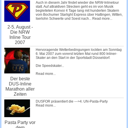
Auch in diesem Jahr findet wieder die NRW-Inlinetour
statt. Auf attraktiven Strecken geht es im von Musik
begleiteten Konvoi 4 Tage lang mit hunderten Skatern
vom Bochumer Starlight Express über Hattingen, Witten,
Iserlohn Schwerte und Soest nach...
Read more...
2-5. August -
Die NRW
Inline Tour
2007
Hervoragende Wetterbedingungen lockten am Sonntag
6. Mai 2007 zum vorerst letzten Mal rund 800 Inliner-
Skater an den Start in der Sportstadt Düsseldorf.
Die Speedskater...
Read more...
Der beste
DUS-Inline
Marathon aller
Zeiten
DUSFOR präsentiert die --->4. UN-Pasta-Party
Read more...
Pasta Party vor
dem