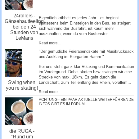
24rollers -
Eigentlich kribbelt es jedes Jahr…es beginnt
Gänsehautfeeling
spätestens beim Einsteigen in den Bus, es steigert
bei den 24
sich während der Busfahrt, ist kaum mehr
Stunden von
auszuhalten, wenn du vom Busfenster...
LeMans
Read more...
"Der gemütliche Feierabendskate mit Musikrucksack
und Ausklang im Biergarten Hamm."
Bei uns steht ganz klar Relaxing und Kommunikation
im Vordergrund. Dabei skaten bzw. swingen wir eine
Strecke von max. 18km. Es geht durch die
Swing when
Landschaft, zum Teil entlang des Rhein, vorallem...
you re skating!
Read more...
ACHTUNG - EIN PAAR AKTUELLE WEITERFÜHRENDE
INFOS GIBT ES IM FORUM :
die RUGA -
"Rund um