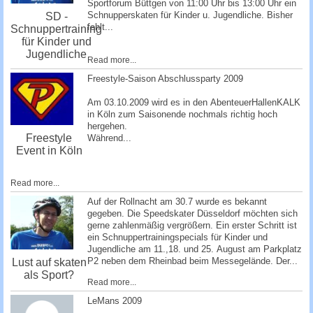
Sportforum Büttgen
von 11:00 Uhr bis 13:00 Uhr ein
Schnupperskaten für Kinder u. Jugendliche. Bisher
SD -
fehlt...
Schnuppertraining
für Kinder und
Jugendliche
Read more...
Freestyle-Saison Abschlussparty 2009
Am 03.10.2009 wird es in den
AbenteuerHallenKALK
in Köln zum Saisonende nochmals richtig hoch
hergehen.
Freestyle
Während...
Event in Köln
Read more...
Auf der Rollnacht am 30.7 wurde es bekannt
gegeben. Die Speedskater Düsseldorf möchten sich
gerne zahlenmäßig vergrößern. Ein erster Schritt ist
ein Schnuppertrainingspecials für Kinder und
Jugendliche am 11.,18. und 25. August am Parkplatz
P2 neben dem Rheinbad beim Messegelände. Der...
Lust auf skaten
als Sport?
Read more...
­LeMans 2009 ­