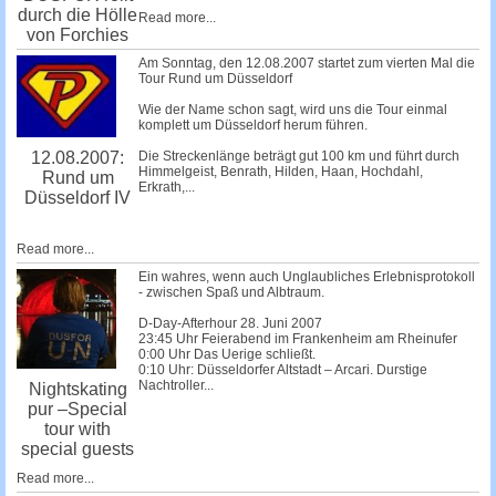
durch die Hölle
Read more...
von Forchies
Am Sonntag, den 12.08.2007 startet zum vierten Mal die
Tour Rund um Düsseldorf
Wie der Name schon sagt, wird uns die Tour einmal
komplett um Düsseldorf herum führen.
Die Streckenlänge beträgt gut 100 km und führt durch
12.08.2007:
Himmelgeist, Benrath, Hilden, Haan, Hochdahl,
Rund um
Erkrath,...
Düsseldorf IV
Read more...
Ein wahres, wenn auch Unglaubliches Erlebnisprotokoll
- zwischen Spaß und Albtraum.
D-Day-Afterhour 28. Juni 2007
23:45 Uhr Feierabend im Frankenheim am Rheinufer
0:00 Uhr Das Uerige schließt.
0:10 Uhr: Düsseldorfer Altstadt – Arcari. Durstige
Nachtroller...
Nightskating
pur –Special
tour with
special guests
Read more...