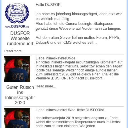
c
Hallo DUSFOR,
h
ich habe es jahrelang hinausgezögert, aber jetzt war
e
es wirklich mal fällig.
Also habe ich die Corona bedingte Skatepause
genutzt diese Webseite auf Vordermann zu bringen.
DUSFOR
Auf dem alten Server lief ein uraltes Forum, PHP5,
Webseite
Debian6 und ein CMS welches seit...
runderneuert
Read more...
Liebe InlineskatefreUNde,
ein tolles Inlinekskatejahr mit unzähligen Kilometern auf
Inlineskates liegt hinter uns. Selbst zwischen den Tagen
lockte das sonnige Wetter noch einige auf die Inliner.
Zum Jahresstart 2020 gibt es gleich einen Knaller, die
Premiere „DUSFOR / Rollnacht Düsseldorf...
Read more...
Guten Rutsch
ins
Inlineskatejahr
2020
Liebe InlineskatefreUNde, liebe DUSFORisti,
das Inlineskatejahr 2019 neigt sich langsam zu Ende,
wobei die sommerlichen Temperaturen auch im Herbst
noch zum cruisen einladen. Wie jeden