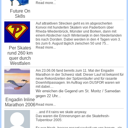
Read more...
Future On
Sk8s
Auf attraktiven Strecken geht es im abgesicherten
Konvoi mit hunderten Skatern von Paderborn über
Rheda-Wiedenbrück, Münster und Borken, dann mit
einem Abstecher nach Winterswijk in den Niederlanden
bis nach Dorsten. Dabei werden in den 4 Tagen vom 3.
bis zum 6. August täglich zwischen 50 und 75...
Read more...
Per Skates
rund 260 km
quer durch
Westfalen
Am 23.06.06 fand bereits zum 11. Mal der Engadin
Marathon in der Schweiz statt. Dieser Lauf ist bekannt für
neue Rekordzeiten der Spitzenläufer und für rasante
Downhillpassagen. Im Auftrag von DUSFOR waren wir
mit dabei....
Wir erreichen die Gegend um St. Moritz / Samedan
gegen 22 Uhr...
Engadin Inline
Marathon 2006
Read more...
…and if it rains we skate anyway.
Das waren die Erinnerungen an die Skatefresh-
Tulpentour 2005: