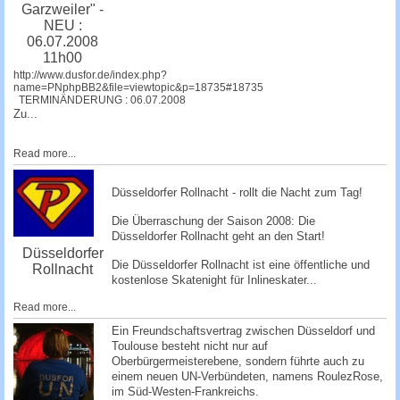
Garzweiler" -
NEU :
06.07.2008
11h00
http://www.dusfor.de/index.php?
name=PNphpBB2&file=viewtopic&p=18735#18735
TERMINÄNDERUNG : 06.07.2008
Zu...
Read more...
Düsseldorfer Rollnacht - rollt die Nacht zum Tag!
Die Überraschung der Saison 2008: Die
Düsseldorfer Rollnacht
geht an den Start!
Düsseldorfer
Die Düsseldorfer Rollnacht ist eine öffentliche und
Rollnacht
kostenlose Skatenight für Inlineskater...
Read more...
Ein Freundschaftsvertrag zwischen Düsseldorf und
Toulouse besteht nicht nur auf
Oberbürgermeisterebene, sondern führte auch zu
einem neuen UN-Verbündeten, namens RoulezRose,
im Süd-Westen-Frankreichs.