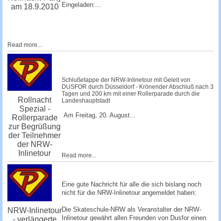
Eingeladen:...
am 18.9.2010
Read more...
Schlußetappe der NRW-Inlinetour mit Geleit von
DUSFOR durch Düsseldorf - Krönender Abschluß nach 3
Tagen und 200 km mit einer Rollerparade durch die
Rollnacht
Landeshauptstadt
Spezial -
Am Freitag, 20. August...
Rollerparade
zur Begrüßung
der Teilnehmer
der NRW-
Inlinetour
Read more...
Eine gute Nachricht für alle die sich bislang noch
nicht für die NRW-Inlinetour angemeldet haben:
Die Skateschule-NRW als Veranstalter der NRW-
NRW-Inlinetour
Inlinetour gewährt allen Freunden von Dusfor einen
- verlängerte