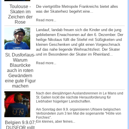
Toulouse -
Die viertgrößte Metropole Frankreichs bietet alles
Skaten im
was der Skaterherz begehrt:eine...
Zeichen der
Read more...
Rose
Landauf, landab freuen sich die Kinder und die jung
gebliebenen Erwachsenen auf den 6. Dezember. Der
heilige Nikolaus füllt die Stiefel mit Süßigkeiten und
kleinen Geschenken und gibt einen Vorgeschmack
auf das nahe liegende Weihnachtsfest. Der Skater
und im Besonderen der Skater im Rheinland...
St. Dusforlaus-
Warum
Read more...
Blauröcke
auch in roten
Gewändern
eine gute Figur
machen
Nach den diesjährigen Auslandsrennen in Le Mans und
St. Gallen lockt die nächste Herausforderung für
Liebhaber hügeliger Landschaften.
Am Sonntag den 9.9. organisieren UNsere belgischen
Verbündeten zum 3 ten Mal die sogenannte "Hölle von
Forchies".
Ein kleines, aber feines...
Belgien 9.9.07:
DUSFOR rollt