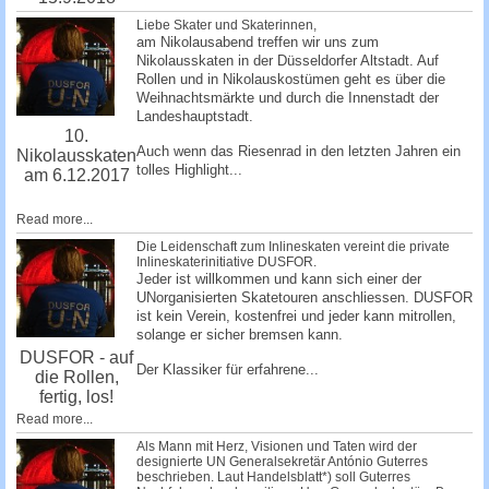
Liebe Skater und Skaterinnen,
am Nikolausabend treffen wir uns zum
Nikolausskaten in der Düsseldorfer Altstadt. Auf
Rollen und in Nikolauskostümen geht es über die
Weihnachtsmärkte und durch die Innenstadt der
Landeshauptstadt.
10.
Auch wenn das Riesenrad in den letzten Jahren ein
Nikolausskaten
tolles Highlight...
am 6.12.2017
Read more...
Die Leidenschaft zum Inlineskaten vereint die private
Inlineskaterinitiative DUSFOR.
Jeder ist willkommen und kann sich einer der
UNorganisierten Skatetouren anschliessen. DUSFOR
ist kein Verein, kostenfrei und jeder kann mitrollen,
solange er sicher bremsen kann.
DUSFOR - auf
Der Klassiker für erfahrene...
die Rollen,
fertig, los!
Read more...
Als Mann mit Herz, Visionen und Taten wird der
designierte UN Generalsekretär António Guterres
beschrieben. Laut Handelsblatt*) soll Guterres