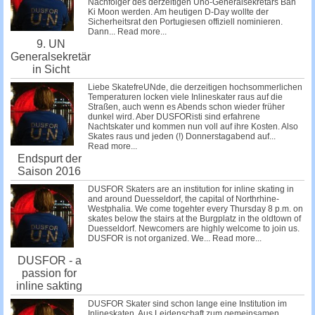
Nachfolger des derzeitigen Uno-Generalsekretärs Ban
Ki Moon werden. Am heutigen D-Day wollte der
Sicherheitsrat den Portugiesen offiziell nominieren.
Dann...
Read more...
9. UN
Generalsekretär
in Sicht
Liebe SkatefreUNde, die derzeitigen hochsommerlichen
Temperaturen locken viele Inlineskater raus auf die
Straßen, auch wenn es Abends schon wieder früher
dunkel wird. Aber DUSFORisti sind erfahrene
Nachtskater und kommen nun voll auf ihre Kosten. Also
Skates raus und jeden (!) Donnerstagabend auf...
Read more...
Endspurt der
Saison 2016
DUSFOR Skaters are an institution for inline skating in
and around Duesseldorf, the capital of Northrhine-
Westphalia. We come togehter every Thursday 8 p.m. on
skates below the stairs at the Burgplatz in the oldtown of
Duesseldorf. Newcomers are highly welcome to join us.
DUSFOR is not organized. We...
Read more...
DUSFOR - a
passion for
inline sakting
DUSFOR Skater sind schon lange eine Institution im
Inlineskaten. Aus Leidenschaft zum gemeinsamen