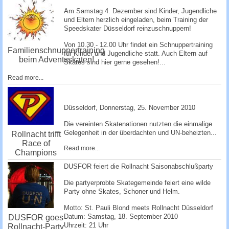
Am Samstag 4. Dezember sind Kinder, Jugendliche
und Eltern herzlich eingeladen, beim Training der
Speedskater Düsseldorf reinzuschnuppe­rn!
Von 10.30 - 12.00 Uhr findet ein Schnuppertraining
Familienschnuppertraining
für Kinder und Jugendliche statt. Auch Eltern auf
beim Adventsskaten!
Skates sind hier gerne gesehen!...
Read more...
Düsseldorf, ­Donnerstag, 25. November 2010 ­
Die vereinten Skatenationen nutzten die einmalige
Gelegenheit in der überdachten und UN-beheizten...
Rollnacht trifft
Race of
Read more...
Champions
DUSFOR feiert die Rollnacht Saisonabschlußparty
Die partyerprobte Skategemeinde feiert eine wilde
Party ohne Skates, Schoner und Helm.
Motto: St. Pauli Blond meets Rollnacht Düsseldorf
Datum: Samstag, 18. September 2010
DUSFOR goes
Uhrzeit: 21 Uhr
Rollnacht-Party