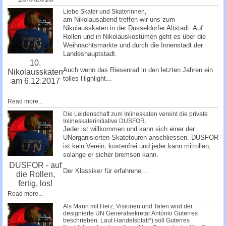
Liebe Skater und Skaterinnen,
am Nikolausabend treffen wir uns zum
Nikolausskaten in der Düsseldorfer Altstadt. Auf
Rollen und in Nikolauskostümen geht es über die
Weihnachtsmärkte und durch die Innenstadt der
Landeshauptstadt.
10.
Auch wenn das Riesenrad in den letzten Jahren ein
Nikolausskaten
tolles Highlight...
am 6.12.2017
Read more...
Die Leidenschaft zum Inlineskaten vereint die private
Inlineskaterinitiative DUSFOR.
Jeder ist willkommen und kann sich einer der
UNorganisierten Skatetouren anschliessen. DUSFOR
ist kein Verein, kostenfrei und jeder kann mitrollen,
solange er sicher bremsen kann.
DUSFOR - auf
Der Klassiker für erfahrene...
die Rollen,
fertig, los!
Read more...
Als Mann mit Herz, Visionen und Taten wird der
designierte UN Generalsekretär António Guterres
beschrieben. Laut Handelsblatt*) soll Guterres