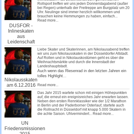
Rollsport treffen wir uns jeden Donnerstagabend (außer
bei Regen) unterhalb der Freitreppe am Burgplatz um 20
Uhr. Neulinge sind immer herzlich willkommen und
brauchen keine Hemmungen zu haben, einfach...
Read more...
DUSFOR -
Inlineskaten
aus
Leidenschaft
Liebe Skater und Skaterinnen, am Nikolausabend treffen
wir uns zum Nikolausskaten in der Düsseldorfer Altstadt.
Auf Rollen und in Nikolauskostümen geht es über die
Weihnachtsmärkte und durch die Innenstadt der
Landeshauptstadt.
Auch wenn das Riesenrad in den letzten Jahren ein
tolles Highlight...
Nikolausskaten
am 6.12.2016
Read more...
Das Jahr 2015 wartete schon mit einigen Höhepunkten
auf, die erneut ein ereignisreiches Jahr erwarten lassen.
Neben den ersten Rennklassiker wie der 1/2 Marathon
in Berlin und der Paderborner Osterlauf, startete auch
die Rollnacht in Düsseldorf mit knapp 5.000 Skatern in
die achte Saison. UNvermindert...
Read more...
UN
Friedensmissionen
2015