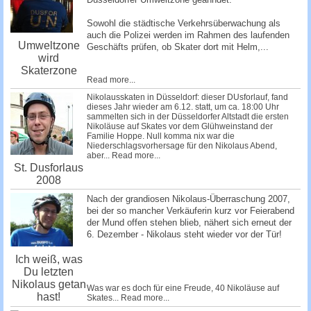
Sowohl die städtische Verkehrsüberwachung als
auch die Polizei werden im Rahmen des laufenden
Umweltzone
Geschäfts prü­fen, ob Skater dort mit Helm,...
wird
Skaterzone
Read more...
Nikolausskaten in Düsseldorf: dieser DUsforlauf, fand
dieses Jahr wieder am 6.12. statt, um ca. 18:00 Uhr
sammelten sich in der Düsseldorfer Altstadt die ersten
Nikoläuse auf Skates vor dem Glühweinstand der
Familie Hoppe. Null komma nix war die
Niederschlagsvorhersage für den Nikolaus Abend,
aber...
Read more...
St. Dusforlaus
2008
Nach der grandiosen Nikolaus-Überraschung 2007,
bei der so mancher Verkäuferin kurz vor Feierabend
der Mund offen stehen blieb, nähert sich erneut der
6. Dezember - Nikolaus steht wieder vor der Tür!
Ich weiß, was
Du letzten
Nikolaus getan
Was war es doch für eine Freude, 40 Nikoläuse auf
hast!
Skates...
Read more...