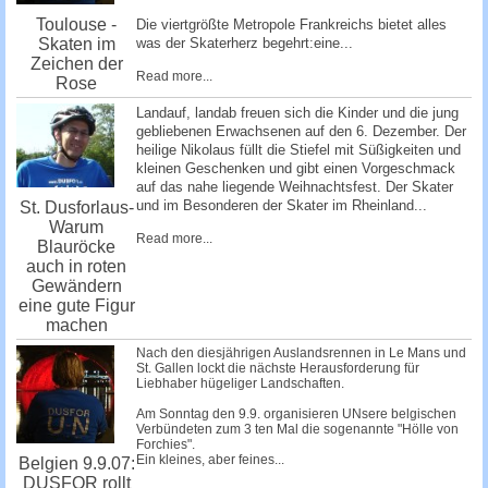
Toulouse -
Die viertgrößte Metropole Frankreichs bietet alles
Skaten im
was der Skaterherz begehrt:eine...
Zeichen der
Read more...
Rose
Landauf, landab freuen sich die Kinder und die jung
gebliebenen Erwachsenen auf den 6. Dezember. Der
heilige Nikolaus füllt die Stiefel mit Süßigkeiten und
kleinen Geschenken und gibt einen Vorgeschmack
auf das nahe liegende Weihnachtsfest. Der Skater
und im Besonderen der Skater im Rheinland...
St. Dusforlaus-
Warum
Read more...
Blauröcke
auch in roten
Gewändern
eine gute Figur
machen
Nach den diesjährigen Auslandsrennen in Le Mans und
St. Gallen lockt die nächste Herausforderung für
Liebhaber hügeliger Landschaften.
Am Sonntag den 9.9. organisieren UNsere belgischen
Verbündeten zum 3 ten Mal die sogenannte "Hölle von
Forchies".
Ein kleines, aber feines...
Belgien 9.9.07:
DUSFOR rollt