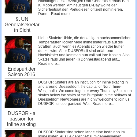
Nachfolger des derzeitigen Uno-Generalsekretärs Ban
Ki Moon werden. Am heutigen D-Day wollte der
Sicherheitsrat den Portugiesen offiziell nominieren.
Dann...
Read more...
9. UN
Generalsekretär
in Sicht
Liebe SkatefreUNde, die derzeitigen hochsommerlichen
Temperaturen locken viele Inlineskater raus auf die
Straßen, auch wenn es Abends schon wieder früher
dunkel wird. Aber DUSFORisti sind erfahrene
Nachtskater und kommen nun voll auf ihre Kosten. Also
Skates raus und jeden (!) Donnerstagabend auf...
Read more...
Endspurt der
Saison 2016
DUSFOR Skaters are an institution for inline skating in
and around Duesseldorf, the capital of Northrhine-
Westphalia. We come togehter every Thursday 8 p.m. on
skates below the stairs at the Burgplatz in the oldtown of
Duesseldorf. Newcomers are highly welcome to join us.
DUSFOR is not organized. We...
Read more...
DUSFOR - a
passion for
inline sakting
DUSFOR Skater sind schon lange eine Institution im
Inlineskaten. Aus Leidenschaft zum gemeinsamen