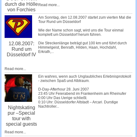
durch die Hölle
Read more...
von Forchies
Am Sonntag, den 12.08.2007 startet zum vierten Mal die
Tour Rund um Düsseldorf
Wie der Name schon sagt, wird uns die Tour einmal
komplett um Düsseldorf herum führen.
Die Streckenlänge beträgt gut 100 km und führt durch
12.08.2007:
Himmelgeist, Benrath, Hilden, Haan, Hochdahl,
Rund um
Erkrath,...
Düsseldorf IV
Read more...
Ein wahres, wenn auch Unglaubliches Erlebnisprotokoll
- zwischen Spaß und Albtraum.
D-Day-Afterhour 28. Juni 2007
23:45 Uhr Feierabend im Frankenheim am Rheinufer
0:00 Uhr Das Uerige schließt.
0:10 Uhr: Düsseldorfer Altstadt – Arcari. Durstige
Nachtroller...
Nightskating
pur –Special
tour with
special guests
Read more...