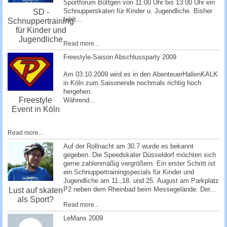
Sportforum Büttgen
von 11:00 Uhr bis 13:00 Uhr ein
Schnupperskaten für Kinder u. Jugendliche. Bisher
SD -
fehlt...
Schnuppertraining
für Kinder und
Jugendliche
Read more...
Freestyle-Saison Abschlussparty 2009
Am 03.10.2009 wird es in den
AbenteuerHallenKALK
in Köln zum Saisonende nochmals richtig hoch
hergehen.
Freestyle
Während...
Event in Köln
Read more...
Auf der Rollnacht am 30.7 wurde es bekannt
gegeben. Die Speedskater Düsseldorf möchten sich
gerne zahlenmäßig vergrößern. Ein erster Schritt ist
ein Schnuppertrainingspecials für Kinder und
Jugendliche am 11.,18. und 25. August am Parkplatz
P2 neben dem Rheinbad beim Messegelände. Der...
Lust auf skaten
als Sport?
Read more...
­LeMans 2009 ­