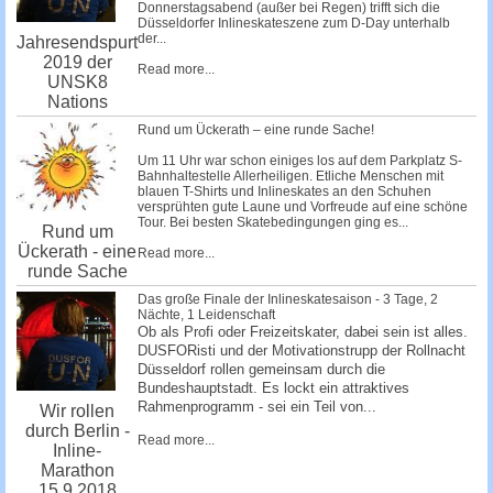
Donnerstagsabend (außer bei Regen) trifft sich die
Düsseldorfer Inlineskateszene zum D-Day unterhalb
der...
Jahresendspurt
2019 der
Read more...
UNSK8
Nations
Rund um Ückerath – eine runde Sache!
Um 11 Uhr war schon einiges los auf dem Parkplatz S-
Bahnhaltestelle Allerheiligen. Etliche Menschen mit
blauen T-Shirts und Inlineskates an den Schuhen
versprühten gute Laune und Vorfreude auf eine schöne
Tour. Bei besten Skatebedingungen ging es...
Rund um
Ückerath - eine
Read more...
runde Sache
Das große Finale der Inlineskatesaison - 3 Tage, 2
Nächte, 1 Leidenschaft
Ob als Profi oder Freizeitskater, dabei sein ist alles.
DUSFORisti und der Motivationstrupp der Rollnacht
Düsseldorf rollen gemeinsam durch die
Bundeshauptstadt. Es lockt ein attraktives
Rahmenprogramm - sei ein Teil von...
Wir rollen
durch Berlin -
Read more...
Inline-
Marathon
15.9.2018