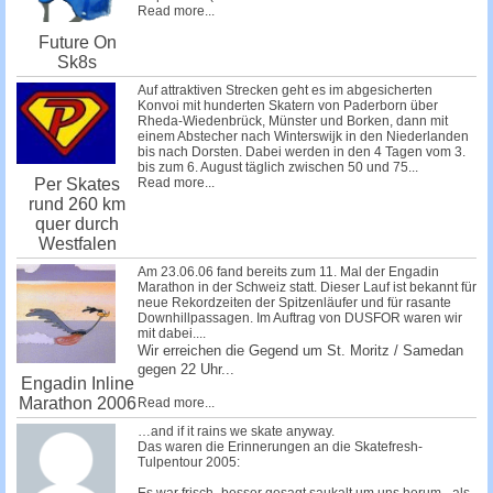
Read more...
Future On
Sk8s
Auf attraktiven Strecken geht es im abgesicherten
Konvoi mit hunderten Skatern von Paderborn über
Rheda-Wiedenbrück, Münster und Borken, dann mit
einem Abstecher nach Winterswijk in den Niederlanden
bis nach Dorsten. Dabei werden in den 4 Tagen vom 3.
bis zum 6. August täglich zwischen 50 und 75...
Read more...
Per Skates
rund 260 km
quer durch
Westfalen
Am 23.06.06 fand bereits zum 11. Mal der Engadin
Marathon in der Schweiz statt. Dieser Lauf ist bekannt für
neue Rekordzeiten der Spitzenläufer und für rasante
Downhillpassagen. Im Auftrag von DUSFOR waren wir
mit dabei....
Wir erreichen die Gegend um St. Moritz / Samedan
gegen 22 Uhr...
Engadin Inline
Marathon 2006
Read more...
…and if it rains we skate anyway.
Das waren die Erinnerungen an die Skatefresh-
Tulpentour 2005: