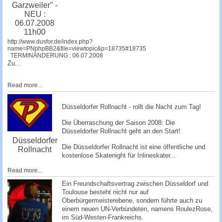
Garzweiler" -
NEU :
06.07.2008
11h00
http://www.dusfor.de/index.php?
name=PNphpBB2&file=viewtopic&p=18735#18735
TERMINÄNDERUNG : 06.07.2008
Zu...
Read more...
Düsseldorfer Rollnacht - rollt die Nacht zum Tag!
Die Überraschung der Saison 2008: Die
Düsseldorfer Rollnacht
geht an den Start!
Düsseldorfer
Die Düsseldorfer Rollnacht ist eine öffentliche und
Rollnacht
kostenlose Skatenight für Inlineskater...
Read more...
Ein Freundschaftsvertrag zwischen Düsseldorf und
Toulouse besteht nicht nur auf
Oberbürgermeisterebene, sondern führte auch zu
einem neuen UN-Verbündeten, namens RoulezRose,
im Süd-Westen-Frankreichs.