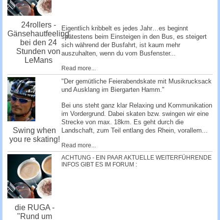
24rollers -
Eigentlich kribbelt es jedes Jahr…es beginnt
Gänsehautfeeling
spätestens beim Einsteigen in den Bus, es steigert
bei den 24
sich während der Busfahrt, ist kaum mehr
Stunden von
auszuhalten, wenn du vom Busfenster...
LeMans
Read more...
"Der gemütliche Feierabendskate mit Musikrucksack
und Ausklang im Biergarten Hamm."
Bei uns steht ganz klar Relaxing und Kommunikation
im Vordergrund. Dabei skaten bzw. swingen wir eine
Strecke von max. 18km. Es geht durch die
Swing when
Landschaft, zum Teil entlang des Rhein, vorallem...
you re skating!
Read more...
ACHTUNG - EIN PAAR AKTUELLE WEITERFÜHRENDE
INFOS GIBT ES IM FORUM :
die RUGA -
"Rund um