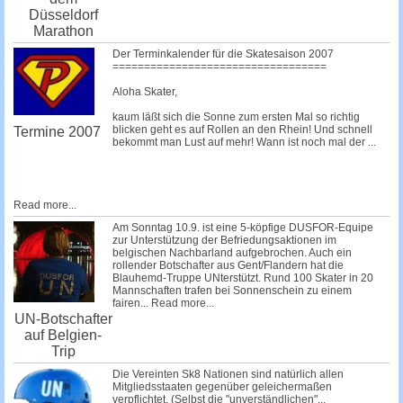
Düsseldorf
Marathon
Der Terminkalender für die Skatesaison 2007
==================================
Aloha Skater,
kaum läßt sich die Sonne zum ersten Mal so richtig
blicken geht es auf Rollen an den Rhein! Und schnell
Termine 2007
bekommt man Lust auf mehr! Wann ist noch mal der
...
Read more...
Am Sonntag 10.9. ist eine 5-köpfige DUSFOR-Equipe
zur Unterstützung der Befriedungsaktionen im
belgischen Nachbarland aufgebrochen. Auch ein
rollender Botschafter aus Gent/Flandern hat die
Blauhemd-Truppe UNterstützt. Rund 100 Skater in 20
Mannschaften trafen bei Sonnenschein zu einem
fairen...
Read more...
UN-Botschafter
auf Belgien-
Trip
Die Vereinten Sk8 Nationen sind natürlich allen
Mitgliedsstaaten gegenüber geleichermaßen
verpflichtet. (Selbst die
"unverständlichen"...