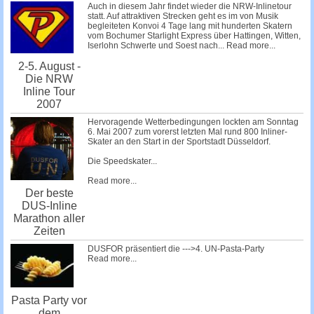
Auch in diesem Jahr findet wieder die NRW-Inlinetour
statt. Auf attraktiven Strecken geht es im von Musik
begleiteten Konvoi 4 Tage lang mit hunderten Skatern
vom Bochumer Starlight Express über Hattingen, Witten,
Iserlohn Schwerte und Soest nach...
Read more...
2-5. August -
Die NRW
Inline Tour
2007
Hervoragende Wetterbedingungen lockten am Sonntag
6. Mai 2007 zum vorerst letzten Mal rund 800 Inliner-
Skater an den Start in der Sportstadt Düsseldorf.
Die Speedskater...
Read more...
Der beste
DUS-Inline
Marathon aller
Zeiten
DUSFOR präsentiert die --->4. UN-Pasta-Party
Read more...
Pasta Party vor
dem