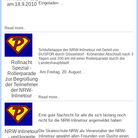
Eingeladen:...
am 18.9.2010
Read more...
Schlußetappe der NRW-Inlinetour mit Geleit von
DUSFOR durch Düsseldorf - Krönender Abschluß nach 3
Tagen und 200 km mit einer Rollerparade durch die
Rollnacht
Landeshauptstadt
Spezial -
Am Freitag, 20. August...
Rollerparade
zur Begrüßung
der Teilnehmer
der NRW-
Inlinetour
Read more...
Eine gute Nachricht für alle die sich bislang noch
nicht für die NRW-Inlinetour angemeldet haben:
Die Skateschule-NRW als Veranstalter der NRW-
NRW-Inlinetour
Inlinetour gewährt allen Freunden von Dusfor einen
- verlängerte