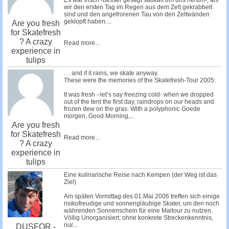
Es war frisch -besser gesagt saukalt um uns herum-, als
wir den ersten Tag im Regen aus dem Zelt gekrabbelt
sind und den angefrorenen Tau von den Zeltwänden
geklopft haben....
Are you fresh
for Skatefresh
? A crazy
Read more...
experience in
tulips
… and if it rains, we skate anyway.
These were the memories of the Skatefresh-Tour 2005:
It was fresh –let’s say freezing cold- when we dropped
out of the tent the first day, raindrops on our heads and
frozen dew on the gras. With a polyphonic Goede
morgen, Good Morning,...
Are you fresh
for Skatefresh
Read more...
? A crazy
experience in
tulips
Eine kulinarische Reise nach Kempen (der Weg ist das
Ziel)
Am späten Vormittag des 01.Mai 2006 treffen sich einige
risikofreudige und sonnengläubige Skater, um den noch
währenden Sonnenschein für eine Maitour zu nutzen.
Völlig Unorganisiert, ohne konkrete Streckenkenntnis,
nur...
DUSFOR -