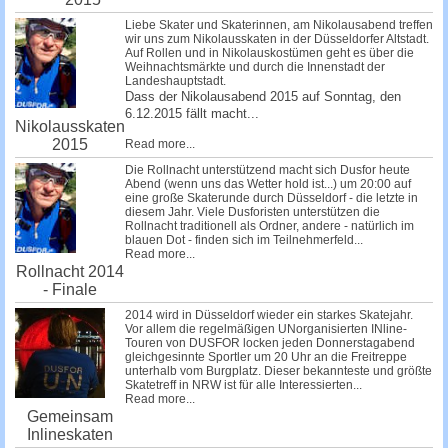
Liebe Skater und Skaterinnen, am Nikolausabend treffen
wir uns zum Nikolausskaten in der Düsseldorfer Altstadt.
Auf Rollen und in Nikolauskostümen geht es über die
Weihnachtsmärkte und durch die Innenstadt der
Landeshauptstadt.
Dass der Nikolausabend 2015 auf Sonntag, den
6.12.2015 fällt macht...
Nikolausskaten
2015
Read more...
Die Rollnacht unterstützend macht sich Dusfor heute
Abend (wenn uns das Wetter hold ist...) um 20:00 auf
eine große Skaterunde durch Düsseldorf - die letzte in
diesem Jahr. Viele Dusforisten unterstützen die
Rollnacht traditionell als Ordner, andere - natürlich im
blauen Dot - finden sich im Teilnehmerfeld...
Read more...
Rollnacht 2014
- Finale
2014 wird in Düsseldorf wieder ein starkes Skatejahr.
Vor allem die regelmäßigen UNorganisierten INline-
Touren von DUSFOR locken jeden Donnerstagabend
gleichgesinnte Sportler um 20 Uhr an die Freitreppe
unterhalb vom Burgplatz. Dieser bekannteste und größte
Skatetreff in NRW ist für alle Interessierten...
Read more...
Gemeinsam
Inlineskaten