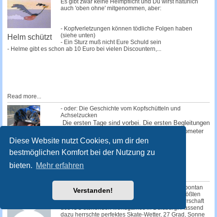
Es gibt zwar keine Helmpflicht und Du wirst natürlich
auch 'oben ohne' mitgenommen, aber:
- Kopfverletzungen können tödliche Folgen haben
(siehe unten)
Helm schützt
- Ein Sturz muß nicht Eure Schuld sein
- Helme gibt es schon ab 10 Euro bei vielen Discountern,...
Read more...
- oder: Die Geschichte vom Kopfschütteln und
Achselzucken
Die ersten Tage sind vorbei. Die ersten Begleitungen
haben uns verlassen. Schon nach einem Kilometer
sind die ersten abgesprungen, einige...
Diese Website nutzt Cookies, um dir den
bestmöglichen Komfort bei der Nutzung zu
Read more...
Auf Skates von
bieten.
Mehr erfahren
Düsseldorf
nach Wien
Kurz nach 14.00 Uhr startete am Sonntag das spontan
Verstanden!
einberufene SEK "worldgames" zum weltweit größten
Sportevent des Jahres, den unter der Schirmherrschaft
des IOC stehenden worldgames in Duisburg. Passend
dazu herrschte perfektes Skate-Wetter, 27 Grad, Sonne