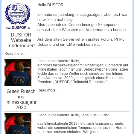
c
Hallo DUSFOR,
h
ich habe es jahrelang hinausgezögert, aber jetzt war
e
es wirklich mal fällig.
Also habe ich die Corona bedingte Skatepause
genutzt diese Webseite auf Vordermann zu bringen.
DUSFOR
Auf dem alten Server lief ein uraltes Forum, PHP5,
Webseite
Debian6 und ein CMS welches seit...
runderneuert
Read more...
Liebe InlineskatefreUNde,
ein tolles Inlinekskatejahr mit unzähligen Kilometern auf
Inlineskates liegt hinter uns. Selbst zwischen den Tagen
lockte das sonnige Wetter noch einige auf die Inliner.
Zum Jahresstart 2020 gibt es gleich einen Knaller, die
Premiere „DUSFOR / Rollnacht Düsseldorf...
Read more...
Guten Rutsch
ins
Inlineskatejahr
2020
Liebe InlineskatefreUNde, liebe DUSFORisti,
das Inlineskatejahr 2019 neigt sich langsam zu Ende,
wobei die sommerlichen Temperaturen auch im Herbst
noch zum cruisen einladen. Wie jeden