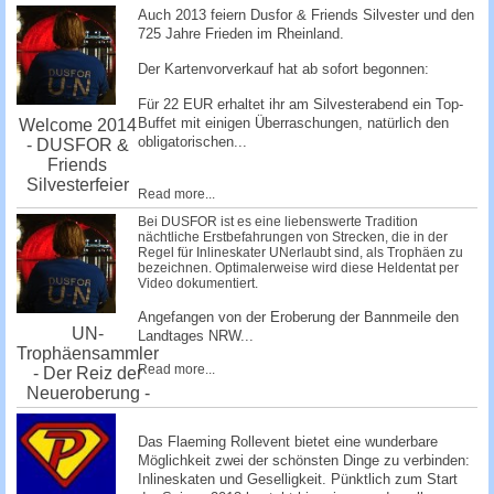
Auch 2013 feiern Dusfor & Friends Silvester und den
725 Jahre Frieden im Rheinland.
Der Kartenvorverkauf hat ab sofort begonnen:
Für 22 EUR erhaltet ihr am Silvesterabend ein Top-
Buffet mit einigen Überraschungen, natürlich den
Welcome 2014
obligatorischen...
- DUSFOR &
Friends
Silvesterfeier
Read more...
Bei DUSFOR ist es eine liebenswerte Tradition
nächtliche Erstbefahrungen von Strecken, die in der
Regel für Inlineskater UNerlaubt sind, als Trophäen zu
bezeichnen. Optimalerweise wird diese Heldentat per
Video dokumentiert.
Angefangen von der Eroberung der Bannmeile den
UN-
Landtages NRW...
Trophäensammler
Read more...
- Der Reiz der
Neueroberung -
Das Flaeming Rollevent bietet eine wunderbare
Möglichkeit zwei der schönsten Dinge zu verbinden:
Inlineskaten und Geselligkeit. Pünktlich zum Start