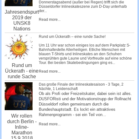
Donnerstagsabend (außer bei Regen) trifft sich die
Düsseldorfer Inlineskateszene zum D-Day unterhalb
der...
Jahresendspurt
2019 der
Read more...
UNSK8
Nations
Rund um Ückerath – eine runde Sache!
Um 11 Uhr war schon einiges los auf dem Parkplatz S-
Bahnhaltestelle Allerheiligen. Etliche Menschen mit
blauen T-Shirts und Inlineskates an den Schuhen
versprühten gute Laune und Vorfreude auf eine schöne
Tour. Bei besten Skatebedingungen ging es...
Rund um
Ückerath - eine
Read more...
runde Sache
Das große Finale der Inlineskatesaison - 3 Tage, 2
Nächte, 1 Leidenschaft
Ob als Profi oder Freizeitskater, dabei sein ist alles.
DUSFORisti und der Motivationstrupp der Rollnacht
Düsseldorf rollen gemeinsam durch die
Bundeshauptstadt. Es lockt ein attraktives
Rahmenprogramm - sei ein Teil von...
Wir rollen
durch Berlin -
Read more...
Inline-
Marathon
15.9.2018