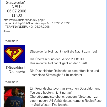
Garzweiler" -
NEU :
06.07.2008
11h00
http://www.dusfor.de/index.php?
name=PNphpBB2&file=viewtopic&p=18735#18735
TERMINÄNDERUNG : 06.07.2008
Zu...
Read more...
Düsseldorfer Rollnacht - rollt die Nacht zum Tag!
Die Überraschung der Saison 2008: Die
Düsseldorfer Rollnacht
geht an den Start!
Düsseldorfer
Die Düsseldorfer Rollnacht ist eine öffentliche und
Rollnacht
kostenlose Skatenight für Inlineskater...
Read more...
Ein Freundschaftsvertrag zwischen Düsseldorf und
Toulouse besteht nicht nur auf
Oberbürgermeisterebene, sondern führte auch zu
einem neuen UN-Verbündeten, namens RoulezRose,
im Süd-Westen-Frankreichs.