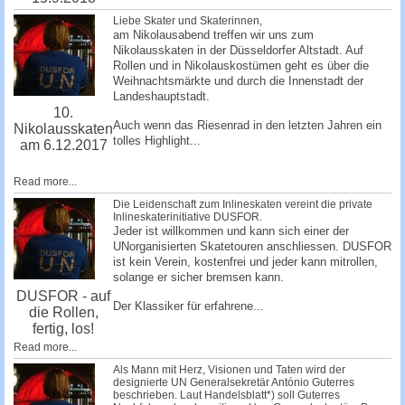
Liebe Skater und Skaterinnen,
am Nikolausabend treffen wir uns zum
Nikolausskaten in der Düsseldorfer Altstadt. Auf
Rollen und in Nikolauskostümen geht es über die
Weihnachtsmärkte und durch die Innenstadt der
Landeshauptstadt.
10.
Auch wenn das Riesenrad in den letzten Jahren ein
Nikolausskaten
tolles Highlight...
am 6.12.2017
Read more...
Die Leidenschaft zum Inlineskaten vereint die private
Inlineskaterinitiative DUSFOR.
Jeder ist willkommen und kann sich einer der
UNorganisierten Skatetouren anschliessen. DUSFOR
ist kein Verein, kostenfrei und jeder kann mitrollen,
solange er sicher bremsen kann.
DUSFOR - auf
Der Klassiker für erfahrene...
die Rollen,
fertig, los!
Read more...
Als Mann mit Herz, Visionen und Taten wird der
designierte UN Generalsekretär António Guterres
beschrieben. Laut Handelsblatt*) soll Guterres