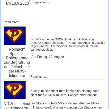
Eingeladen:...
am 18.9.2010
Read more...
Schlußetappe der NRW-Inlinetour mit Geleit von
DUSFOR durch Düsseldorf - Krönender Abschluß nach 3
Tagen und 200 km mit einer Rollerparade durch die
Rollnacht
Landeshauptstadt
Spezial -
Am Freitag, 20. August...
Rollerparade
zur Begrüßung
der Teilnehmer
der NRW-
Inlinetour
Read more...
Eine gute Nachricht für alle die sich bislang noch
nicht für die NRW-Inlinetour angemeldet haben:
Die Skateschule-NRW als Veranstalter der NRW-
NRW-Inlinetour
Inlinetour gewährt allen Freunden von Dusfor einen
- verlängerte