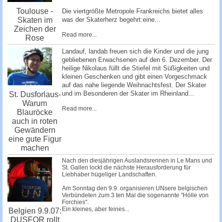
Toulouse -
Die viertgrößte Metropole Frankreichs bietet alles
Skaten im
was der Skaterherz begehrt:eine...
Zeichen der
Read more...
Rose
Landauf, landab freuen sich die Kinder und die jung
gebliebenen Erwachsenen auf den 6. Dezember. Der
heilige Nikolaus füllt die Stiefel mit Süßigkeiten und
kleinen Geschenken und gibt einen Vorgeschmack
auf das nahe liegende Weihnachtsfest. Der Skater
und im Besonderen der Skater im Rheinland...
St. Dusforlaus-
Warum
Read more...
Blauröcke
auch in roten
Gewändern
eine gute Figur
machen
Nach den diesjährigen Auslandsrennen in Le Mans und
St. Gallen lockt die nächste Herausforderung für
Liebhaber hügeliger Landschaften.
Am Sonntag den 9.9. organisieren UNsere belgischen
Verbündeten zum 3 ten Mal die sogenannte "Hölle von
Forchies".
Ein kleines, aber feines...
Belgien 9.9.07:
DUSFOR rollt