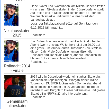
Liebe Skater und Skaterinnen, am Nikolausabend treffen
wir uns zum Nikolausskaten in der Düsseldorfer Altstadt.
Auf Rollen und in Nikolauskostümen geht es über die
Weihnachtsmärkte und durch die Innenstadt der
Landeshauptstadt.
Dass der Nikolausabend 2015 auf Sonntag, den
6.12.2015 fällt macht...
Nikolausskaten
2015
Read more...
Die Rollnacht unterstützend macht sich Dusfor heute
Abend (wenn uns das Wetter hold ist...) um 20:00 auf
eine große Skaterunde durch Düsseldorf - die letzte in
diesem Jahr. Viele Dusforisten unterstützen die
Rollnacht traditionell als Ordner, andere - natürlich im
blauen Dot - finden sich im Teilnehmerfeld...
Read more...
Rollnacht 2014
- Finale
2014 wird in Düsseldorf wieder ein starkes Skatejahr.
Vor allem die regelmäßigen UNorganisierten INline-
Touren von DUSFOR locken jeden Donnerstagabend
gleichgesinnte Sportler um 20 Uhr an die Freitreppe
unterhalb vom Burgplatz. Dieser bekannteste und größte
Skatetreff in NRW ist für alle Interessierten...
Read more...
Gemeinsam
Inlineskaten