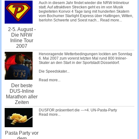
Auch in diesem Jahr findet wieder die NRW-Inlinetour
statt. Auf attraktiven Strecken geht es im von Musik
begleiteten Konvoi 4 Tage lang mit hunderten Skatern
vom Bochumer Starlight Express über Hattingen, Witten,
Iserlohn Schwerte und Soest nach...
Read more...
2-5. August -
Die NRW
Inline Tour
2007
Hervoragende Wetterbedingungen lockten am Sonntag
6. Mai 2007 zum vorerst letzten Mal rund 800 Inliner-
Skater an den Start in der Sportstadt Düsseldorf.
Die Speedskater...
Read more...
Der beste
DUS-Inline
Marathon aller
Zeiten
DUSFOR präsentiert die --->4. UN-Pasta-Party
Read more...
Pasta Party vor
dem