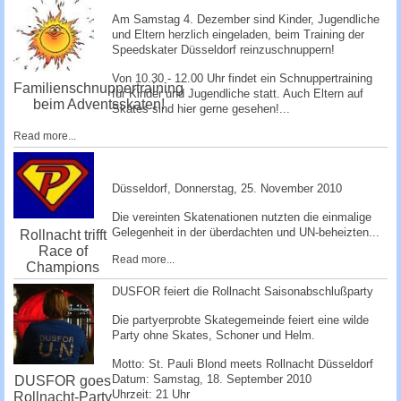
Am Samstag 4. Dezember sind Kinder, Jugendliche
und Eltern herzlich eingeladen, beim Training der
Speedskater Düsseldorf reinzuschnuppe­rn!
Von 10.30 - 12.00 Uhr findet ein Schnuppertraining
Familienschnuppertraining
für Kinder und Jugendliche statt. Auch Eltern auf
beim Adventsskaten!
Skates sind hier gerne gesehen!...
Read more...
Düsseldorf, ­Donnerstag, 25. November 2010 ­
Die vereinten Skatenationen nutzten die einmalige
Gelegenheit in der überdachten und UN-beheizten...
Rollnacht trifft
Race of
Read more...
Champions
DUSFOR feiert die Rollnacht Saisonabschlußparty
Die partyerprobte Skategemeinde feiert eine wilde
Party ohne Skates, Schoner und Helm.
Motto: St. Pauli Blond meets Rollnacht Düsseldorf
Datum: Samstag, 18. September 2010
DUSFOR goes
Uhrzeit: 21 Uhr
Rollnacht-Party