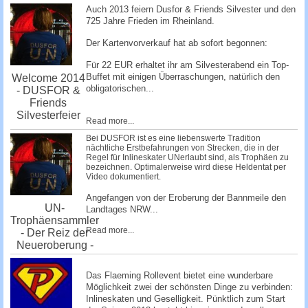
Auch 2013 feiern Dusfor & Friends Silvester und den
725 Jahre Frieden im Rheinland.
Der Kartenvorverkauf hat ab sofort begonnen:
Für 22 EUR erhaltet ihr am Silvesterabend ein Top-
Buffet mit einigen Überraschungen, natürlich den
Welcome 2014
obligatorischen...
- DUSFOR &
Friends
Silvesterfeier
Read more...
Bei DUSFOR ist es eine liebenswerte Tradition
nächtliche Erstbefahrungen von Strecken, die in der
Regel für Inlineskater UNerlaubt sind, als Trophäen zu
bezeichnen. Optimalerweise wird diese Heldentat per
Video dokumentiert.
Angefangen von der Eroberung der Bannmeile den
UN-
Landtages NRW...
Trophäensammler
Read more...
- Der Reiz der
Neueroberung -
Das Flaeming Rollevent bietet eine wunderbare
Möglichkeit zwei der schönsten Dinge zu verbinden:
Inlineskaten und Geselligkeit. Pünktlich zum Start