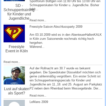
Sportforum Büttgen
von 11:00 Uhr bis 13:00 Uhr ein
Schnupperskaten für Kinder u. Jugendliche. Bisher
SD -
fehlt...
Schnuppertraining
für Kinder und
Jugendliche
Read more...
Freestyle-Saison Abschlussparty 2009
Am 03.10.2009 wird es in den
AbenteuerHallenKALK
in Köln zum Saisonende nochmals richtig hoch
hergehen.
Freestyle
Während...
Event in Köln
Read more...
Auf der Rollnacht am 30.7 wurde es bekannt
gegeben. Die Speedskater Düsseldorf möchten sich
gerne zahlenmäßig vergrößern. Ein erster Schritt ist
ein Schnuppertrainingspecials für Kinder und
Jugendliche am 11.,18. und 25. August am Parkplatz
P2 neben dem Rheinbad beim Messegelände. Der...
Lust auf skaten
als Sport?
Read more...
­LeMans 2009 ­