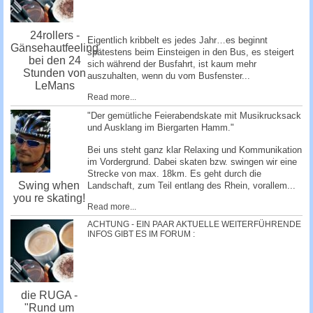
24rollers -
Eigentlich kribbelt es jedes Jahr…es beginnt
Gänsehautfeeling
spätestens beim Einsteigen in den Bus, es steigert
bei den 24
sich während der Busfahrt, ist kaum mehr
Stunden von
auszuhalten, wenn du vom Busfenster...
LeMans
Read more...
"Der gemütliche Feierabendskate mit Musikrucksack
und Ausklang im Biergarten Hamm."
Bei uns steht ganz klar Relaxing und Kommunikation
im Vordergrund. Dabei skaten bzw. swingen wir eine
Strecke von max. 18km. Es geht durch die
Swing when
Landschaft, zum Teil entlang des Rhein, vorallem...
you re skating!
Read more...
ACHTUNG - EIN PAAR AKTUELLE WEITERFÜHRENDE
INFOS GIBT ES IM FORUM :
die RUGA -
"Rund um