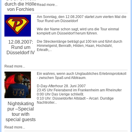
durch die Hölle
Read more...
von Forchies
Am Sonntag, den 12.08.2007 startet zum vierten Mal die
Tour Rund um Düsseldorf
Wie der Name schon sagt, wird uns die Tour einmal
komplett um Düsseldorf herum führen.
Die Streckenlänge beträgt gut 100 km und führt durch
12.08.2007:
Himmelgeist, Benrath, Hilden, Haan, Hochdahl,
Rund um
Erkrath,...
Düsseldorf IV
Read more...
Ein wahres, wenn auch Unglaubliches Erlebnisprotokoll
- zwischen Spaß und Albtraum.
D-Day-Afterhour 28. Juni 2007
23:45 Uhr Feierabend im Frankenheim am Rheinufer
0:00 Uhr Das Uerige schließt.
0:10 Uhr: Düsseldorfer Altstadt – Arcari. Durstige
Nachtroller...
Nightskating
pur –Special
tour with
special guests
Read more...