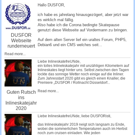
c
Hallo DUSFOR,
h
ich habe es jahrelang hinausgezögert, aber jetzt war
e
es wirklich mal fällig.
Also habe ich die Corona bedingte Skatepause
genutzt diese Webseite auf Vordermann zu bringen.
DUSFOR
Auf dem alten Server lief ein uraltes Forum, PHP5,
Webseite
Debian6 und ein CMS welches seit...
runderneuert
Read more...
Liebe InlineskatefreUNde,
ein tolles Inlinekskatejahr mit unzähligen Kilometern auf
Inlineskates liegt hinter uns. Selbst zwischen den Tagen
lockte das sonnige Wetter noch einige auf die Inliner.
Zum Jahresstart 2020 gibt es gleich einen Knaller, die
Premiere „DUSFOR / Rollnacht Düsseldorf...
Read more...
Guten Rutsch
ins
Inlineskatejahr
2020
Liebe InlineskatefreUNde, liebe DUSFORisti,
das Inlineskatejahr 2019 neigt sich langsam zu Ende,
wobei die sommerlichen Temperaturen auch im Herbst
noch zum cruisen einladen. Wie jeden