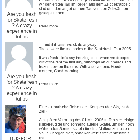
Es war frisch -besser gesagt saukalt um uns herum-, als
wir den ersten Tag im Regen aus dem Zelt gekrabbelt
sind und den angefrorenen Tau von den Zeltwänden
geklopft haben....
Are you fresh
for Skatefresh
? A crazy
Read more...
experience in
tulips
… and if it rains, we skate anyway.
These were the memories of the Skatefresh-Tour 2005:
It was fresh –let’s say freezing cold- when we dropped
out of the tent the first day, raindrops on our heads and
frozen dew on the gras. With a polyphonic Goede
morgen, Good Morning,...
Are you fresh
for Skatefresh
Read more...
? A crazy
experience in
tulips
Eine kulinarische Reise nach Kempen (der Weg ist das
Ziel)
Am späten Vormittag des 01.Mai 2006 treffen sich einige
risikofreudige und sonnengläubige Skater, um den noch
währenden Sonnenschein für eine Maitour zu nutzen.
Völlig Unorganisiert, ohne konkrete Streckenkenntnis,
nur...
DUSFOR -