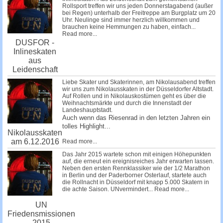
Rollsport treffen wir uns jeden Donnerstagabend (außer
bei Regen) unterhalb der Freitreppe am Burgplatz um 20
Uhr. Neulinge sind immer herzlich willkommen und
brauchen keine Hemmungen zu haben, einfach...
Read more...
DUSFOR -
Inlineskaten
aus
Leidenschaft
Liebe Skater und Skaterinnen, am Nikolausabend treffen
wir uns zum Nikolausskaten in der Düsseldorfer Altstadt.
Auf Rollen und in Nikolauskostümen geht es über die
Weihnachtsmärkte und durch die Innenstadt der
Landeshauptstadt.
Auch wenn das Riesenrad in den letzten Jahren ein
tolles Highlight...
Nikolausskaten
am 6.12.2016
Read more...
Das Jahr 2015 wartete schon mit einigen Höhepunkten
auf, die erneut ein ereignisreiches Jahr erwarten lassen.
Neben den ersten Rennklassiker wie der 1/2 Marathon
in Berlin und der Paderborner Osterlauf, startete auch
die Rollnacht in Düsseldorf mit knapp 5.000 Skatern in
die achte Saison. UNvermindert...
Read more...
UN
Friedensmissionen
2015