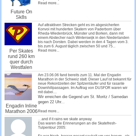
Read more...
Future On
Sk8s
Auf attraktiven Strecken geht es im abgesicherten
Konvoi mit hunderten Skatern von Paderborn über
Rheda-Wiedenbrück, Münster und Borken, dann mit
einem Abstecher nach Winterswijk in den Niederlanden
bis nach Dorsten. Dabei werden in den 4 Tagen vom 3.
bis zum 6. August täglich zwischen 50 und 75...
Read more...
Per Skates
rund 260 km
quer durch
Westfalen
Am 23.06.06 fand bereits zum 11. Mal der Engadin
Marathon in der Schweiz statt. Dieser Lauf ist bekannt für
neue Rekordzeiten der Spitzenläufer und für rasante
Downhillpassagen. Im Auftrag von DUSFOR waren wir
mit dabei....
Wir erreichen die Gegend um St. Moritz / Samedan
gegen 22 Uhr...
Engadin Inline
Marathon 2006
Read more...
…and if it rains we skate anyway.
Das waren die Erinnerungen an die Skatefresh-
Tulpentour 2005: