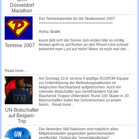
Düsseldorf
Marathon
Der Terminkalender für die Skatesaison 2007
==================================
Aloha Skater,
kaum läßt sich die Sonne zum ersten Mal so richtig
blicken geht es auf Rollen an den Rhein! Und schnell
Termine 2007
bekommt man Lust auf mehr! Wann ist noch mal der
...
Read more...
Am Sonntag 10.9. ist eine 5-köpfige DUSFOR-Equipe
zur Unterstützung der Befriedungsaktionen im
belgischen Nachbarland aufgebrochen. Auch ein
rollender Botschafter aus Gent/Flandern hat die
Blauhemd-Truppe UNterstützt. Rund 100 Skater in 20
Mannschaften trafen bei Sonnenschein zu einem
fairen...
Read more...
UN-Botschafter
auf Belgien-
Trip
Die Vereinten Sk8 Nationen sind natürlich allen
Mitgliedsstaaten gegenüber geleichermaßen
verpflichtet. (Selbst die
"unverständlichen"...