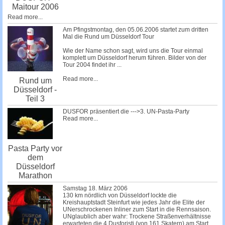
Maitour 2006
Read more...
Am Pfingstmontag, den 05.06.2006 startet zum dritten
Mal die Rund um Düsseldorf Tour
Wie der Name schon sagt, wird uns die Tour einmal
komplett um Düsseldorf herum führen. Bilder von der
Tour 2004 findet ihr
...
Read more...
Rund um
Düsseldorf -
Teil 3
DUSFOR präsentiert die --->3. UN-Pasta-Party
Read more...
Pasta Party vor
dem
Düsseldorf
Marathon
Samstag 18. März 2006
130 km nördlich von Düsseldorf lockte die
Kreishauptstadt Steinfurt wie jedes Jahr die Elite der
UNerschrockenen Inliner zum Start in die Rennsaison.
UNglaublich aber wahr: Trockene Straßenverhältnisse
erwarteten die 4 Dusforisti (von 161 Skatern) am Start