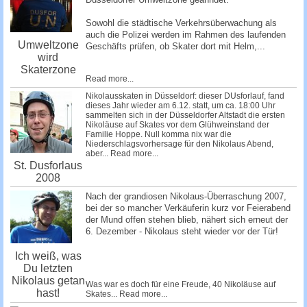
Sowohl die städtische Verkehrsüberwachung als
auch die Polizei werden im Rahmen des laufenden
Umweltzone
Geschäfts prü­fen, ob Skater dort mit Helm,...
wird
Skaterzone
Read more...
Nikolausskaten in Düsseldorf: dieser DUsforlauf, fand
dieses Jahr wieder am 6.12. statt, um ca. 18:00 Uhr
sammelten sich in der Düsseldorfer Altstadt die ersten
Nikoläuse auf Skates vor dem Glühweinstand der
Familie Hoppe. Null komma nix war die
Niederschlagsvorhersage für den Nikolaus Abend,
aber...
Read more...
St. Dusforlaus
2008
Nach der grandiosen Nikolaus-Überraschung 2007,
bei der so mancher Verkäuferin kurz vor Feierabend
der Mund offen stehen blieb, nähert sich erneut der
6. Dezember - Nikolaus steht wieder vor der Tür!
Ich weiß, was
Du letzten
Nikolaus getan
Was war es doch für eine Freude, 40 Nikoläuse auf
hast!
Skates...
Read more...