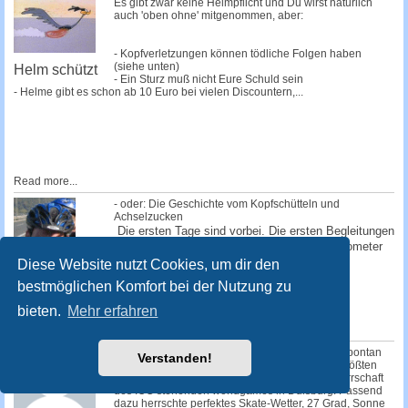
Es gibt zwar keine Helmpflicht und Du wirst natürlich
auch 'oben ohne' mitgenommen, aber:
- Kopfverletzungen können tödliche Folgen haben
(siehe unten)
Helm schützt
- Ein Sturz muß nicht Eure Schuld sein
- Helme gibt es schon ab 10 Euro bei vielen Discountern,...
Read more...
- oder: Die Geschichte vom Kopfschütteln und
Achselzucken
Die ersten Tage sind vorbei. Die ersten Begleitungen
haben uns verlassen. Schon nach einem Kilometer
sind die ersten abgesprungen, einige...
Diese Website nutzt Cookies, um dir den
bestmöglichen Komfort bei der Nutzung zu
Read more...
Auf Skates von
bieten.
Mehr erfahren
Düsseldorf
nach Wien
Kurz nach 14.00 Uhr startete am Sonntag das spontan
Verstanden!
einberufene SEK "worldgames" zum weltweit größten
Sportevent des Jahres, den unter der Schirmherrschaft
des IOC stehenden worldgames in Duisburg. Passend
dazu herrschte perfektes Skate-Wetter, 27 Grad, Sonne