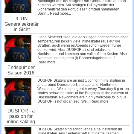
Nachfolger des derzeitigen Uno-Generalsekretärs Ban
Ki Moon werden. Am heutigen D-Day wollte der
Sicherheitsrat den Portugiesen offiziell nominieren.
Dann...
Read more...
9. UN
Generalsekretär
in Sicht
Liebe SkatefreUNde, die derzeitigen hochsommerlichen
Temperaturen locken viele Inlineskater raus auf die
Straßen, auch wenn es Abends schon wieder früher
dunkel wird. Aber DUSFORisti sind erfahrene
Nachtskater und kommen nun voll auf ihre Kosten. Also
Skates raus und jeden (!) Donnerstagabend auf...
Read more...
Endspurt der
Saison 2016
DUSFOR Skaters are an institution for inline skating in
and around Duesseldorf, the capital of Northrhine-
Westphalia. We come togehter every Thursday 8 p.m. on
skates below the stairs at the Burgplatz in the oldtown of
Duesseldorf. Newcomers are highly welcome to join us.
DUSFOR is not organized. We...
Read more...
DUSFOR - a
passion for
inline sakting
DUSFOR Skater sind schon lange eine Institution im
Inlineskaten. Aus Leidenschaft zum gemeinsamen