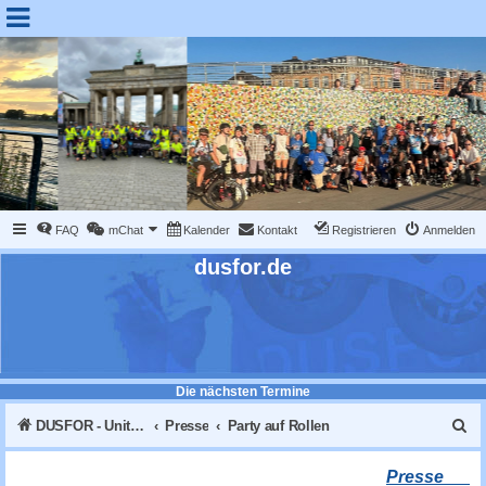
FAQ
mChat
Kalender
Kontakt
Registrieren
Anmelden
dusfor.de
Die nächsten Termine
S
DUSFOR - United Sk8 Nations :: Inline skaten in Düsseldorf
Presse
Party auf Rollen
u
Presse