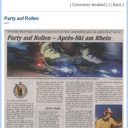
c
[ Comments disabled ] | [
Back
]
h
e
Party auf Rollen
von