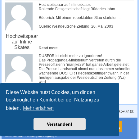
Hochzeitspaar auf Inlineskates
Rollende Festgesellschaft legt Büderich lahm
Büderich. Mit einem repektablen Stau starteten ...
Quelle: Westdeutsche Zeitung, 20. Mai 2003
Hochzeitspaar
auf Inline
Skates
Read more...
DUSFOR ist nicht mehr zu ignorieren!
Das Propaganda-Ministerium vertreten durch die
Presseoffizierin "marijke29" hat ganze Arbeit geleistet.
Die Presse Landschaft nimmt nun das immer schneller
wachsende DUSFOR Friedenskontingent wahr. In der
heutigen ausgabe der Westdeutschen Zeitung (WZ)
wird...
Read more...
Presse nimmt
Diese Website nutzt Cookies, um dir den
DUSFOR wahr
bestmöglichen Komfort bei der Nutzung zu
bieten.
Mehr erfahren
Alle Zeiten sind
UTC+02:00
Powered by
phpBB
® Forum Software © phpBB Limited
Verstanden!
Deutsche Übersetzung durch
phpBB.de
Style
proflat
von ©
Mazeltof
2017
Datenschutz
|
Nutzungsbedingungen