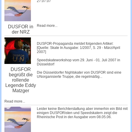
27.07.07
Read more...
DUSFOR in
der NRZ
DUSFOR-Propaganda meldet folgenden Artikel:
[Quelle: Skate In Ausgabe: 1/2007, S. 29 - März/April
2007]
Speedskateworkshop vom 29. Juni - 01. Juli 2007 in
Düsseldorf
DUSFOR
Die Düsseldorfer Nightskater von DUSFOR sind eine
begrüßt die
UNorganisierte Truppe, die regelmäßig...
rollende
Legende Eddy
Matzger
Read more...
Leider keine Berichterstattung aber immerhin ein Bild mit
einigen DUSFORisten und Speedskatern zeigt die
Rheinische Post in der Ausgabe vom 08.05.06.