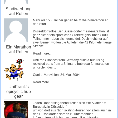
Stadtwerbung
auf Rollen
Mehr als 1500 Inliner gehen beim rhein-marathon an
den Start.
Düsseldorf (dto). Der Düsseldorfer rhein-marathon ist
ganz sicher ein sportliches Großereignis: über 7.000
Teilnehmer haben sich gemeldet. Doch nicht nur auf
zwei Beinen wollen die Athleten die 42 Kilometer lange
Strecke...
Ein Marathon
auf Rollen
Read more...
UniFrank Bonsch from Germany build a hub using
recycled parts from a Shimano hub gear for marathon
unicycle rides ...
Quelle:
Velovision
, 24. Mar. 2004
Read more...
UniFrank's
epicyclic hub
gear
Jeden Donnerstagabend treffen sich fitte Skater am
Burgplatz in Düsseldorf,
um von dort aus Nightskating-Touren vor allem auch in
den Düsseldorfer Norden zu unternehmen
(...) man freut sich über weitere mit-nightskater.