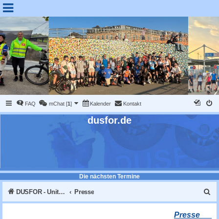
FAQ
mChat [
1
]
Kalender
Kontakt
dusfor.de
Die nächsten Termine
S
DUSFOR - United Sk8 Nations :: Inline skaten in Düsseldorf
Presse
u
Presse