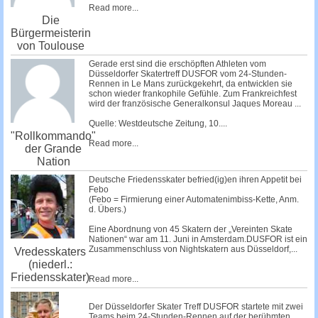
Read more...
Die
Bürgermeisterin
von Toulouse
Gerade erst sind die erschöpften Athleten vom
Düsseldorfer Skatertreff DUSFOR vom 24-Stunden-
Rennen in Le Mans zurückgekehrt, da entwicklen sie
schon wieder frankophile Gefühle. Zum Frankreichfest
wird der französische Generalkonsul Jaques Moreau ...
Quelle: Westdeutsche Zeitung, 10....
"Rollkommando"
Read more...
der Grande
Nation
Deutsche Friedensskater befried(ig)en ihren Appetit bei
Febo
(Febo = Firmierung einer Automatenimbiss-Kette, Anm.
d. Übers.)
Eine Abordnung von 45 Skatern der „Vereinten Skate
Nationen“ war am 11. Juni in Amsterdam.DUSFOR ist ein
Zusammenschluss von Nightskatern aus Düsseldorf,...
Vredesskaters
(niederl.:
Friedensskater)
Read more...
Der Düsseldorfer Skater Treff DUSFOR startete mit zwei
Teams beim 24-Stunden-Rennen auf der berühmten