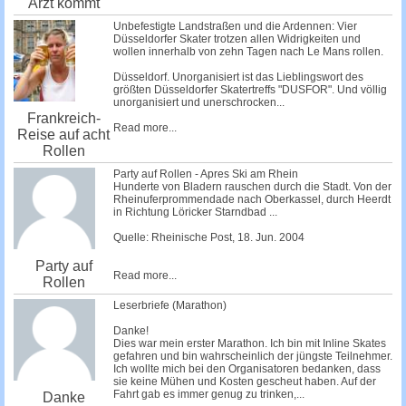
Arzt kommt
Unbefestigte Landstraßen und die Ardennen: Vier
Düsseldorfer Skater trotzen allen Widrigkeiten und
wollen innerhalb von zehn Tagen nach Le Mans rollen.
Düsseldorf. Unorganisiert ist das Lieblingswort des
größten Düsseldorfer Skatertreffs "DUSFOR". Und völlig
unorganisiert und unerschrocken...
Frankreich-
Read more...
Reise auf acht
Rollen
Party auf Rollen - Apres Ski am Rhein
Hunderte von Bladern rauschen durch die Stadt. Von der
Rheinuferprommendade nach Oberkassel, durch Heerdt
in Richtung Löricker Starndbad ...
Quelle: Rheinische Post, 18. Jun. 2004
Party auf
Read more...
Rollen
Leserbriefe (Marathon)
Danke!
Dies war mein erster Marathon. Ich bin mit Inline Skates
gefahren und bin wahrscheinlich der jüngste Teilnehmer.
Ich wollte mich bei den Organisatoren bedanken, dass
sie keine Mühen und Kosten gescheut haben. Auf der
Fahrt gab es immer genug zu trinken,...
Danke