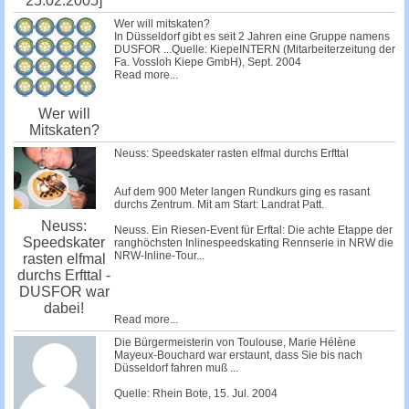
25.02.2005]
Wer will mitskaten?
In Düsseldorf gibt es seit 2 Jahren eine Gruppe namens
DUSFOR ...Quelle: KiepeINTERN (Mitarbeiterzeitung der
Fa. Vossloh Kiepe GmbH), Sept. 2004
Read more...
Wer will
Mitskaten?
Neuss: Speedskater rasten elfmal durchs Erfttal
Auf dem 900 Meter langen Rundkurs ging es rasant
durchs Zentrum. Mit am Start: Landrat Patt.
Neuss:
Neuss. Ein Riesen-Event für Erftal: Die achte Etappe der
Speedskater
ranghöchsten Inlinespeedskating Rennserie in NRW die
NRW-Inline-Tour...
rasten elfmal
durchs Erfttal -
DUSFOR war
dabei!
Read more...
Die Bürgermeisterin von Toulouse, Marie Hélène
Mayeux-Bouchard war erstaunt, dass Sie bis nach
Düsseldorf fahren muß ...
Quelle: Rhein Bote, 15. Jul. 2004