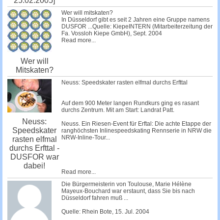
25.02.2005]
Wer will mitskaten?
In Düsseldorf gibt es seit 2 Jahren eine Gruppe namens
DUSFOR ...Quelle: KiepeINTERN (Mitarbeiterzeitung der
Fa. Vossloh Kiepe GmbH), Sept. 2004
Read more...
Wer will
Mitskaten?
Neuss: Speedskater rasten elfmal durchs Erfttal
Auf dem 900 Meter langen Rundkurs ging es rasant
durchs Zentrum. Mit am Start: Landrat Patt.
Neuss:
Neuss. Ein Riesen-Event für Erftal: Die achte Etappe der
Speedskater
ranghöchsten Inlinespeedskating Rennserie in NRW die
NRW-Inline-Tour...
rasten elfmal
durchs Erfttal -
DUSFOR war
dabei!
Read more...
Die Bürgermeisterin von Toulouse, Marie Hélène
Mayeux-Bouchard war erstaunt, dass Sie bis nach
Düsseldorf fahren muß ...
Quelle: Rhein Bote, 15. Jul. 2004