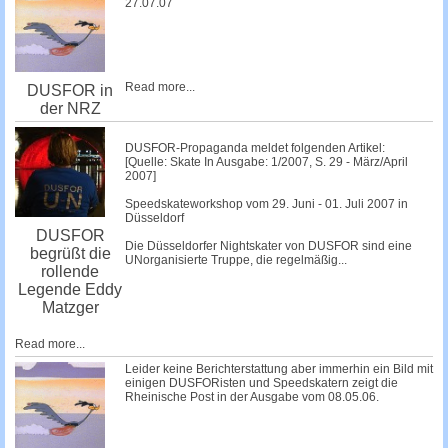
27.07.07
Read more...
DUSFOR in
der NRZ
DUSFOR-Propaganda meldet folgenden Artikel:
[Quelle: Skate In Ausgabe: 1/2007, S. 29 - März/April
2007]
Speedskateworkshop vom 29. Juni - 01. Juli 2007 in
Düsseldorf
DUSFOR
Die Düsseldorfer Nightskater von DUSFOR sind eine
begrüßt die
UNorganisierte Truppe, die regelmäßig...
rollende
Legende Eddy
Matzger
Read more...
Leider keine Berichterstattung aber immerhin ein Bild mit
einigen DUSFORisten und Speedskatern zeigt die
Rheinische Post in der Ausgabe vom 08.05.06.