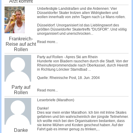
Arzt kommt
Unbefestigte Landstraßen und die Ardennen: Vier
Düsseldorfer Skater trotzen allen Widrigkeiten und
wollen innerhalb von zehn Tagen nach Le Mans rollen.
Düsseldorf. Unorganisiert ist das Lieblingswort des
größten Düsseldorfer Skatertreffs "DUSFOR". Und völlig
unorganisiert und unerschrocken...
Frankreich-
Read more...
Reise auf acht
Rollen
Party auf Rollen - Apres Ski am Rhein
Hunderte von Bladern rauschen durch die Stadt. Von der
Rheinuferprommendade nach Oberkassel, durch Heerdt
in Richtung Löricker Starndbad ...
Quelle: Rheinische Post, 18. Jun. 2004
Party auf
Read more...
Rollen
Leserbriefe (Marathon)
Danke!
Dies war mein erster Marathon. Ich bin mit Inline Skates
gefahren und bin wahrscheinlich der jüngste Teilnehmer.
Ich wollte mich bei den Organisatoren bedanken, dass
sie keine Mühen und Kosten gescheut haben. Auf der
Fahrt gab es immer genug zu trinken,...
Danke