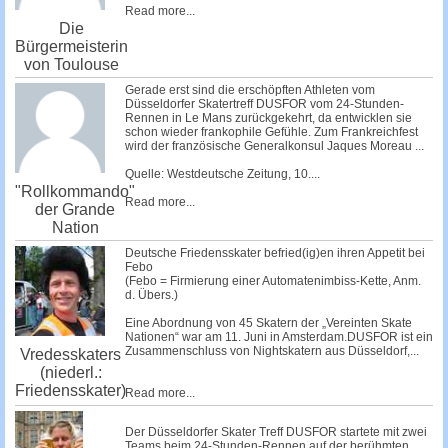
Read more...
Die
Bürgermeisterin
von Toulouse
Gerade erst sind die erschöpften Athleten vom
Düsseldorfer Skatertreff DUSFOR vom 24-Stunden-
Rennen in Le Mans zurückgekehrt, da entwicklen sie
schon wieder frankophile Gefühle. Zum Frankreichfest
wird der französische Generalkonsul Jaques Moreau ...
Quelle: Westdeutsche Zeitung, 10....
"Rollkommando"
Read more...
der Grande
Nation
Deutsche Friedensskater befried(ig)en ihren Appetit bei
Febo
(Febo = Firmierung einer Automatenimbiss-Kette, Anm.
d. Übers.)
Eine Abordnung von 45 Skatern der „Vereinten Skate
Nationen“ war am 11. Juni in Amsterdam.DUSFOR ist ein
Zusammenschluss von Nightskatern aus Düsseldorf,...
Vredesskaters
(niederl.:
Friedensskater)
Read more...
Der Düsseldorfer Skater Treff DUSFOR startete mit zwei
Teams beim 24-Stunden-Rennen auf der berühmten