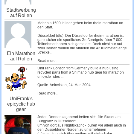
Stadtwerbung
auf Rollen
Mehr als 1500 Inliner gehen beim rhein-marathon an
den Start.
Düsseldorf (dto). Der Düsseldorfer rhein-marathon ist
ganz sicher ein sportliches Großereignis: über 7.000
Teilnehmer haben sich gemeldet. Doch nicht nur auf
zwei Beinen wollen die Athleten die 42 Kilometer lange
Strecke...
Ein Marathon
auf Rollen
Read more...
UniFrank Bonsch from Germany build a hub using
recycled parts from a Shimano hub gear for marathon
unicycle rides ...
Quelle:
Velovision
, 24. Mar. 2004
Read more...
UniFrank's
epicyclic hub
gear
Jeden Donnerstagabend treffen sich fitte Skater am
Burgplatz in Düsseldorf,
um von dort aus Nightskating-Touren vor allem auch in
den Düsseldorfer Norden zu unternehmen
(...) man freut sich über weitere mit-nightskater.