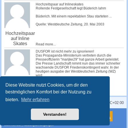
Hochzeitspaar auf Inlineskates
Rollende Festgesellschaft legt Büderich lahm
Büderich. Mit einem repektablen Stau starteten ...
Quelle: Westdeutsche Zeitung, 20. Mai 2003
Hochzeitspaar
auf Inline
Skates
Read more...
DUSFOR ist nicht mehr zu ignorieren!
Das Propaganda-Ministerium vertreten durch die
Presseoffizierin "marijke29" hat ganze Arbeit geleistet.
Die Presse Landschaft nimmt nun das immer schneller
wachsende DUSFOR Friedenskontingent wahr. In der
heutigen ausgabe der Westdeutschen Zeitung (WZ)
wird...
Read more...
Presse nimmt
Diese Website nutzt Cookies, um dir den
DUSFOR wahr
bestmöglichen Komfort bei der Nutzung zu
bieten.
Mehr erfahren
Alle Zeiten sind
UTC+02:00
Powered by
phpBB
® Forum Software © phpBB Limited
Verstanden!
Deutsche Übersetzung durch
phpBB.de
Style
proflat
von ©
Mazeltof
2017
Datenschutz
|
Nutzungsbedingungen