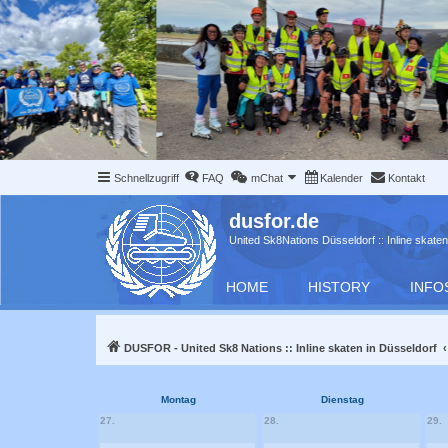
Schnellzugriff
FAQ
mChat
Kalender
Kontakt
dusfor.de
United Sk8Nations Düsseldorf :: Inline skaten
HOME
HISTORY
INFO
DUSFOR - United Sk8 Nations :: Inline skaten in Düsseldorf
Montag
Dienstag
27.
28.
29.