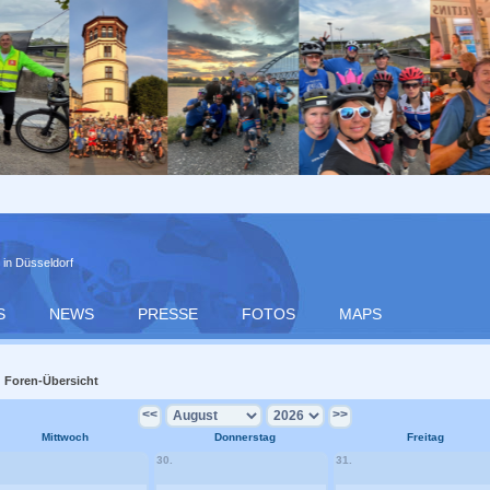
 in Düsseldorf
S
NEWS
PRESSE
FOTOS
MAPS
Foren-Übersicht
<<
>>
Mittwoch
Donnerstag
Freitag
30.
31.