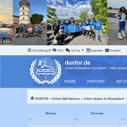
Schnellzugriff
FAQ
mChat
Kalender
Kontakt
dusfor.de
United Sk8Nations Düsseldorf :: Inline skaten
HOME
HISTORY
INFO
DUSFOR - United Sk8 Nations :: Inline skaten in Düsseldorf
Montag
Dienstag
27.
28.
29.