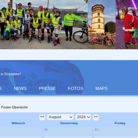
 in Düsseldorf
S
NEWS
PRESSE
FOTOS
MAPS
Foren-Übersicht
<<
>>
Mittwoch
Donnerstag
Freitag
30.
31.