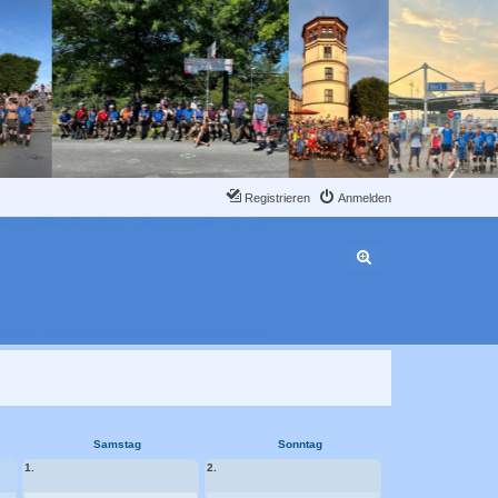
Registrieren
Anmelden
Erweiterte Suche
Samstag
Sonntag
1.
2.