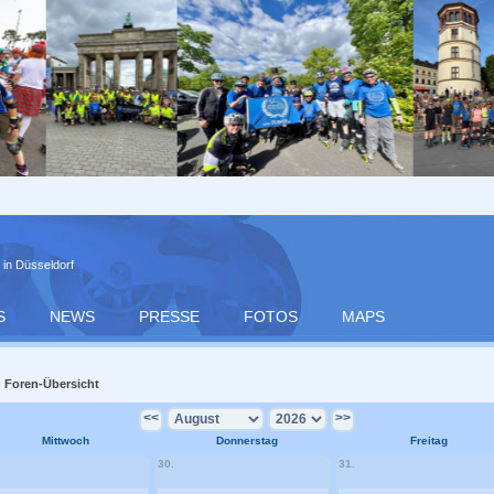
 in Düsseldorf
S
NEWS
PRESSE
FOTOS
MAPS
Foren-Übersicht
<<
>>
Mittwoch
Donnerstag
Freitag
30.
31.