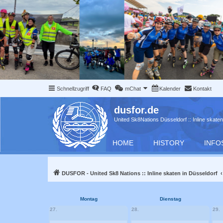
Schnellzugriff
FAQ
mChat
Kalender
Kontakt
dusfor.de
United Sk8Nations Düsseldorf :: Inline skaten
HOME
HISTORY
INFO
DUSFOR - United Sk8 Nations :: Inline skaten in Düsseldorf
Montag
Dienstag
27.
28.
29.