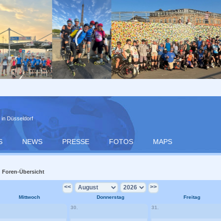
 in Düsseldorf
S
NEWS
PRESSE
FOTOS
MAPS
Foren-Übersicht
<<
>>
Mittwoch
Donnerstag
Freitag
30.
31.