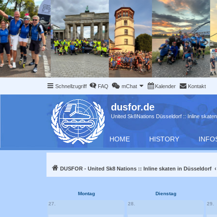
Schnellzugriff
FAQ
mChat
Kalender
Kontakt
dusfor.de
United Sk8Nations Düsseldorf :: Inline skaten
HOME
HISTORY
INFO
DUSFOR - United Sk8 Nations :: Inline skaten in Düsseldorf
Montag
Dienstag
27.
28.
29.