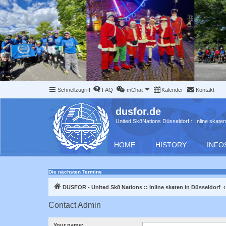
Schnellzugriff
FAQ
mChat
Kalender
Kontakt
dusfor.de
United Sk8Nations Düsseldorf :: Inline skaten
HOME
HISTORY
INFO
Die nächsten Termine
DUSFOR - United Sk8 Nations :: Inline skaten in Düsseldorf
Contact Admin
Your name: