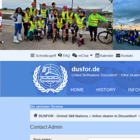
Schnellzugriff
FAQ
mChat
Kalender
Kontakt
dusfor.de
United Sk8Nations Düsseldorf :: Inline skaten
HOME
HISTORY
INFO
Die nächsten Termine
DUSFOR - United Sk8 Nations :: Inline skaten in Düsseldorf
Contact Admin
Your name: