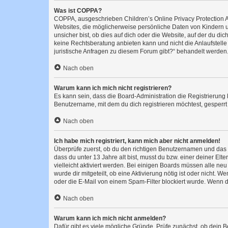
Was ist COPPA?
COPPA, ausgeschrieben Children’s Online Privacy Protection Ac
Websites, die möglicherweise persönliche Daten von Kindern 
unsicher bist, ob dies auf dich oder die Website, auf der du dic
keine Rechtsberatung anbieten kann und nicht die Anlaufstelle 
juristische Anfragen zu diesem Forum gibt?“ behandelt werden
Nach oben
Warum kann ich mich nicht registrieren?
Es kann sein, dass die Board-Administration die Registrierun
Benutzername, mit dem du dich registrieren möchtest, gesperrt
Nach oben
Ich habe mich registriert, kann mich aber nicht anmelden!
Überprüfe zuerst, ob du den richtigen Benutzernamen und das
dass du unter 13 Jahre alt bist, musst du bzw. einer deiner El
vielleicht aktiviert werden. Bei einigen Boards müssen alle ne
wurde dir mitgeteilt, ob eine Aktivierung nötig ist oder nicht
oder die E-Mail von einem Spam-Filter blockiert wurde. Wenn du
Nach oben
Warum kann ich mich nicht anmelden?
Dafür gibt es viele mögliche Gründe. Prüfe zunächst, ob dein 