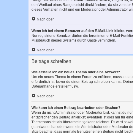
Ränge, die unter deinem Benutzernamen stehen, zeigen an, wie 
den Wortlaut eines Ranges nicht direkt ändern, da sie von der
dieses Verhalten nicht und ein Moderator oder Administrator 
Nach oben
Wenn ich bei einem Benutzer auf den E-Mail-Link klicke, we
Nur registrierte Benutzer dürfen die foreninterne E-Mail-Funkt
Missbrauch dieses Systems durch Gäste verhindern.
Nach oben
Beiträge schreiben
Wie erstelle ich ein neues Thema oder eine Antwort?
Um ein neues Thema in einem Forum zu eröffnen, musst du auf 
erforderlich ist, bevor du einen Beitrag schreiben kannst. Dein
Dateianhänge erstellen“ usw.
Nach oben
Wie kann ich einen Beitrag bearbeiten oder löschen?
Wenn du nicht Administrator oder Moderator bist, kannst du nu
entsprechenden Beitrag anklickst; eventuell ist dies nur für e
Themenansicht als überarbeitet gekennzeichnet. Es wird sowohl
geantwortet hat oder wenn ein Administrator oder Moderator dein
Bitte beachte, dass normale Benutzer einen Beitrag nicht lösc