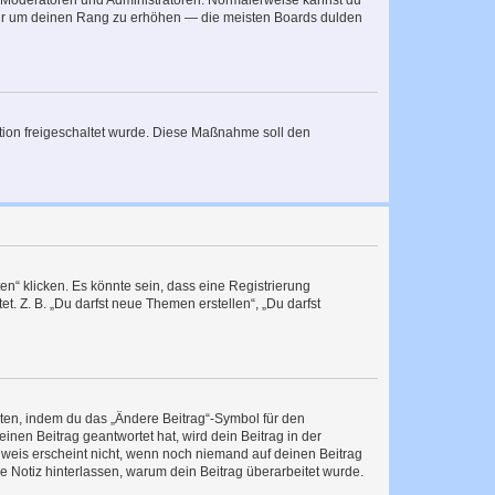
ie Moderatoren und Administratoren. Normalerweise kannst du
, nur um deinen Rang zu erhöhen — die meisten Boards dulden
ration freigeschaltet wurde. Diese Maßnahme soll den
n“ klicken. Es könnte sein, dass eine Registrierung
t. Z. B. „Du darfst neue Themen erstellen“, „Du darfst
iten, indem du das „Ändere Beitrag“-Symbol für den
inen Beitrag geantwortet hat, wird dein Beitrag in der
nweis erscheint nicht, wenn noch niemand auf deinen Beitrag
ne Notiz hinterlassen, warum dein Beitrag überarbeitet wurde.