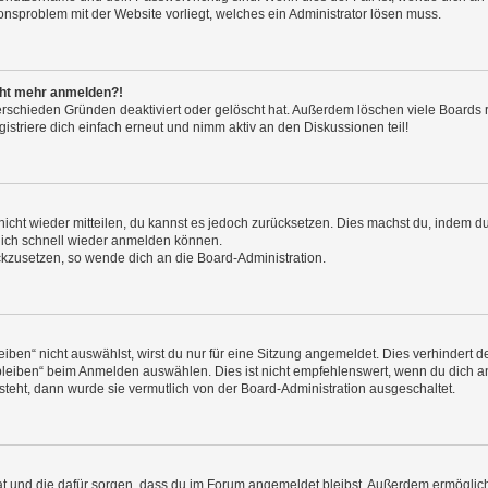
ionsproblem mit der Website vorliegt, welches ein Administrator lösen muss.
icht mehr anmelden?!
erschieden Gründen deaktiviert oder gelöscht hat. Außerdem löschen viele Boards r
triere dich einfach erneut und nimm aktiv an den Diskussionen teil!
 nicht wieder mitteilen, du kannst es jedoch zurücksetzen. Dies machst du, indem 
 dich schnell wieder anmelden können.
ückzusetzen, so wende dich an die Board-Administration.
en“ nicht auswählst, wirst du nur für eine Sitzung angemeldet. Dies verhindert 
leiben“ beim Anmelden auswählen. Dies ist nicht empfehlenswert, wenn du dich an
 steht, dann wurde sie vermutlich von der Board-Administration ausgeschaltet.
 hat und die dafür sorgen, dass du im Forum angemeldet bleibst. Außerdem ermögli