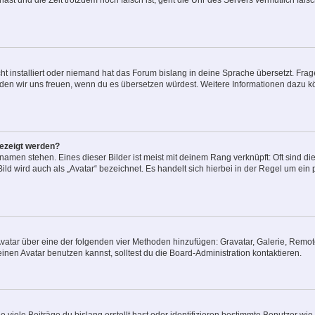
t hast und die Zeit trotzdem noch falsch ist, geht die Uhr des Servers vermutlich fal
t installiert oder niemand hat das Forum bislang in deine Sprache übersetzt. Frag
, würden wir uns freuen, wenn du es übersetzen würdest. Weitere Informationen dazu
gezeigt werden?
amen stehen. Eines dieser Bilder ist meist mit deinem Rang verknüpft: Oft sind di
ld wird auch als „Avatar“ bezeichnet. Es handelt sich hierbei in der Regel um ein
 Avatar über eine der folgenden vier Methoden hinzufügen: Gravatar, Galerie, Rem
en Avatar benutzen kannst, solltest du die Board-Administration kontaktieren.