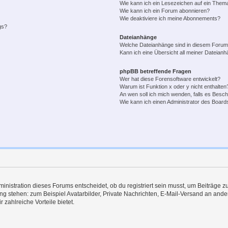
Wie kann ich ein Lesezeichen auf ein Them
Wie kann ich ein Forum abonnieren?
Wie deaktiviere ich meine Abonnements?
gs?
Dateianhänge
Welche Dateianhänge sind in diesem Forum
Kann ich eine Übersicht all meiner Dateian
phpBB betreffende Fragen
Wer hat diese Forensoftware entwickelt?
Warum ist Funktion x oder y nicht enthalten
An wen soll ich mich wenden, falls es Besc
Wie kann ich einen Administrator des Board
istration dieses Forums entscheidet, ob du registriert sein musst, um Beiträge zu s
ung stehen: zum Beispiel Avatarbilder, Private Nachrichten, E-Mail-Versand an ander
 zahlreiche Vorteile bietet.