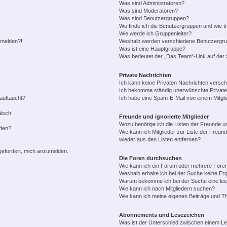
Was sind Administratoren?
Was sind Moderatoren?
Was sind Benutzergruppen?
Wo finde ich die Benutzergruppen und wie tr
Wie werde ich Gruppenleiter?
anmelden?!
Weshalb werden verschiedene Benutzergrupp
Was ist eine Hauptgruppe?
Was bedeutet der „Das Team“-Link auf der S
Private Nachrichten
Ich kann keine Privaten Nachrichten versch
Ich bekomme ständig unerwünschte Private
auftaucht?
Ich habe eine Spam-E-Mail von einem Mitgli
alsch!
Freunde und ignorierte Mitglieder
Wozu benötige ich die Listen der Freunde un
rden?
Wie kann ich Mitglieder zur Liste der Freund
wieder aus den Listen entfernen?
fgefordert, mich anzumelden.
Die Foren durchsuchen
Wie kann ich ein Forum oder mehrere For
Weshalb erhalte ich bei der Suche keine Er
Warum bekomme ich bei der Suche eine lee
Wie kann ich nach Mitgliedern suchen?
Wie kann ich meine eigenen Beiträge und T
Abonnements und Lesezeichen
Was ist der Unterschied zwischen einem L