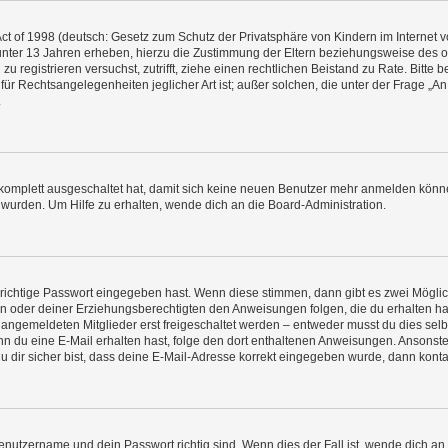
t of 1998 (deutsch: Gesetz zum Schutz der Privatsphäre von Kindern im Internet vo
unter 13 Jahren erheben, hierzu die Zustimmung der Eltern beziehungsweise des o
h zu registrieren versuchst, zutrifft, ziehe einen rechtlichen Beistand zu Rate. Bit
für Rechtsangelegenheiten jeglicher Art ist; außer solchen, die unter der Frage „
.
g komplett ausgeschaltet hat, damit sich keine neuen Benutzer mehr anmelden könn
 wurden. Um Hilfe zu erhalten, wende dich an die Board-Administration.
 richtige Passwort eingegeben hast. Wenn diese stimmen, dann gibt es zwei Mögl
tern oder deiner Erziehungsberechtigten den Anweisungen folgen, die du erhalten ha
u angemeldeten Mitglieder erst freigeschaltet werden – entweder musst du dies selbs
. Wenn du eine E-Mail erhalten hast, folge den dort enthaltenen Anweisungen. Ansons
 dir sicher bist, dass deine E-Mail-Adresse korrekt eingegeben wurde, dann kontak
Benutzername und dein Passwort richtig sind. Wenn dies der Fall ist, wende dich a