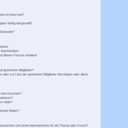
ete ich ihnen bei?
en farbig dargestellt?
tartseite?
icken!
 Nachrichten!
ed dieses Forums erhalten!
d ignorierten Mitglieder?
e oder zur Liste der ignorierten Mitglieder hinzufügen oder diese
en durchsuchen?
gebnisse?
re Seite?
hemen finden?
esezeichen und einem Abonnements für ein Thema oder Forum?