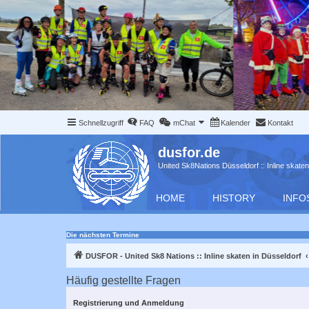
Schnellzugriff
FAQ
mChat
Kalender
Kontakt
dusfor.de
United Sk8Nations Düsseldorf :: Inline skaten
HOME
HISTORY
INFO
Die nächsten Termine
DUSFOR - United Sk8 Nations :: Inline skaten in Düsseldorf
Häufig gestellte Fragen
Registrierung und Anmeldung