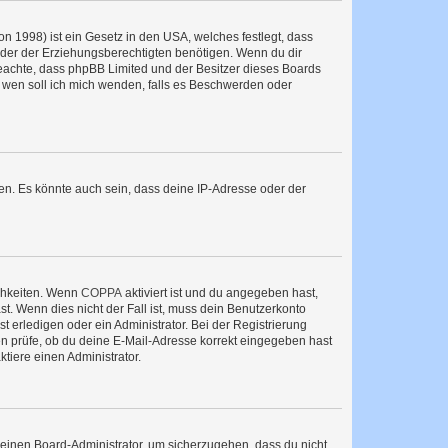
n 1998) ist ein Gesetz in den USA, welches festlegt, dass
der der Erziehungsberechtigten benötigen. Wenn du dir
te beachte, dass phpBB Limited und der Besitzer dieses Boards
An wen soll ich mich wenden, falls es Beschwerden oder
en. Es könnte auch sein, dass deine IP-Adresse oder der
ichkeiten. Wenn
COPPA
aktiviert ist und du angegeben hast,
st. Wenn dies nicht der Fall ist, muss dein Benutzerkonto
t erledigen oder ein Administrator. Bei der Registrierung
ten prüfe, ob du deine E-Mail-Adresse korrekt eingegeben hast
tiere einen Administrator.
n einen Board-Administrator, um sicherzugehen, dass du nicht