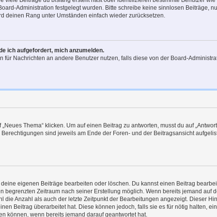
viele Beiträge du bislang erstellt hast oder identifizieren bestimmte Benutzer w
 Board-Administration festgelegt wurden. Bitte schreibe keine sinnlosen Beiträge
wird deinen Rang unter Umständen einfach wieder zurücksetzen.
rde ich aufgefordert, mich anzumelden.
ion für Nachrichten an andere Benutzer nutzen, falls diese von der Board-Administ
„Neues Thema“ klicken. Um auf einen Beitrag zu antworten, musst du auf „Antworte
e Berechtigungen sind jeweils am Ende der Foren- und der Beitragsansicht aufgeliste
r deine eigenen Beiträge bearbeiten oder löschen. Du kannst einen Beitrag bearbe
inen begrenzten Zeitraum nach seiner Erstellung möglich. Wenn bereits jemand auf de
 die Anzahl als auch der letzte Zeitpunkt der Bearbeitungen angezeigt. Dieser Hi
en Beitrag überarbeitet hat. Diese können jedoch, falls sie es für nötig halten, ei
hen können, wenn bereits jemand darauf geantwortet hat.