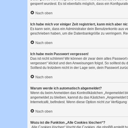
gesperrt wurdest. Es ist ebenfalls möglich, dass ein Konfigurat
Nach oben
Ich habe mich vor einiger Zeit registriert, kann mich aber n
Es kann sein, dass ein Administrator dein Benutzerkonto aus v
geschrieben haben, um die Datenbankgröße zu verringern. Regis
Nach oben
Ich habe mein Passwort vergessen!
Das ist nicht schlimm! Wir können dir zwar dein altes Passwort
vergessen“ klickst und den Anweisungen folgst. So solltest du
Solltest du trotzdem nicht in der Lage sein, dein Passwort zur
Nach oben
Warum werde ich automatisch abgemeldet?
Wenn du beim Anmelden das Kontrollkästchen „Angemeldet bleib
angemeldet zu bleiben, kannst du das Kästchen „Angemeldet b
Internetcafé, befindest. Wenn diese Option nicht zur Verfügung
Nach oben
Wozu ist die Funktion „Alle Cookies löschen“?
„Alle Cookies löschen“ löscht die Cookies, die phpBB erstellt