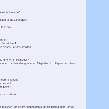
ete ich ihnen bei?
en farbig dargestellt?
tartseite?
icken!
 Nachrichten!
ed dieses Forums erhalten!
d ignorierten Mitglieder?
e oder zur Liste der ignorierten Mitglieder hinzufügen oder diese
en durchsuchen?
gebnisse?
re Seite?
hemen finden?
esezeichen und einem Abonnements für ein Thema oder Forum?