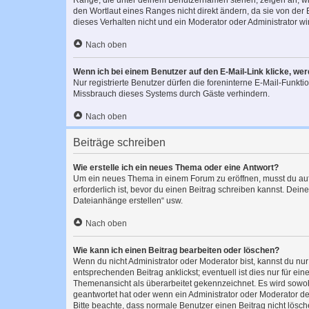
Ränge, die unter deinem Benutzernamen stehen, zeigen an, wie 
den Wortlaut eines Ranges nicht direkt ändern, da sie von der
dieses Verhalten nicht und ein Moderator oder Administrator 
Nach oben
Wenn ich bei einem Benutzer auf den E-Mail-Link klicke, we
Nur registrierte Benutzer dürfen die foreninterne E-Mail-Funkt
Missbrauch dieses Systems durch Gäste verhindern.
Nach oben
Beiträge schreiben
Wie erstelle ich ein neues Thema oder eine Antwort?
Um ein neues Thema in einem Forum zu eröffnen, musst du auf 
erforderlich ist, bevor du einen Beitrag schreiben kannst. Dein
Dateianhänge erstellen“ usw.
Nach oben
Wie kann ich einen Beitrag bearbeiten oder löschen?
Wenn du nicht Administrator oder Moderator bist, kannst du nu
entsprechenden Beitrag anklickst; eventuell ist dies nur für e
Themenansicht als überarbeitet gekennzeichnet. Es wird sowohl
geantwortet hat oder wenn ein Administrator oder Moderator dein
Bitte beachte, dass normale Benutzer einen Beitrag nicht lösc