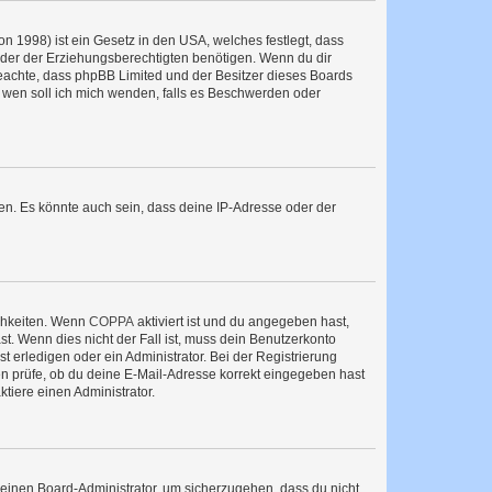
n 1998) ist ein Gesetz in den USA, welches festlegt, dass
der der Erziehungsberechtigten benötigen. Wenn du dir
te beachte, dass phpBB Limited und der Besitzer dieses Boards
An wen soll ich mich wenden, falls es Beschwerden oder
en. Es könnte auch sein, dass deine IP-Adresse oder der
ichkeiten. Wenn
COPPA
aktiviert ist und du angegeben hast,
st. Wenn dies nicht der Fall ist, muss dein Benutzerkonto
t erledigen oder ein Administrator. Bei der Registrierung
ten prüfe, ob du deine E-Mail-Adresse korrekt eingegeben hast
tiere einen Administrator.
n einen Board-Administrator, um sicherzugehen, dass du nicht