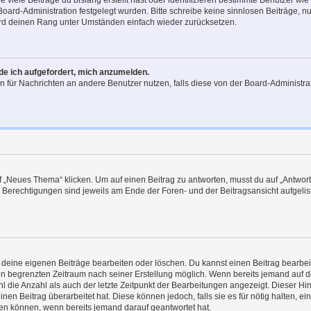
viele Beiträge du bislang erstellt hast oder identifizieren bestimmte Benutzer w
 Board-Administration festgelegt wurden. Bitte schreibe keine sinnlosen Beiträge
wird deinen Rang unter Umständen einfach wieder zurücksetzen.
rde ich aufgefordert, mich anzumelden.
ion für Nachrichten an andere Benutzer nutzen, falls diese von der Board-Administ
„Neues Thema“ klicken. Um auf einen Beitrag zu antworten, musst du auf „Antworte
e Berechtigungen sind jeweils am Ende der Foren- und der Beitragsansicht aufgeliste
r deine eigenen Beiträge bearbeiten oder löschen. Du kannst einen Beitrag bearbe
inen begrenzten Zeitraum nach seiner Erstellung möglich. Wenn bereits jemand auf de
 die Anzahl als auch der letzte Zeitpunkt der Bearbeitungen angezeigt. Dieser Hi
en Beitrag überarbeitet hat. Diese können jedoch, falls sie es für nötig halten, ei
hen können, wenn bereits jemand darauf geantwortet hat.