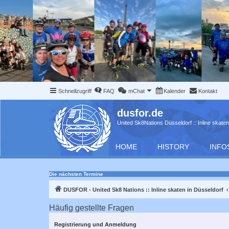
Schnellzugriff
FAQ
mChat
Kalender
Kontakt
dusfor.de
United Sk8Nations Düsseldorf :: Inline skaten
HOME
HISTORY
INFO
Die nächsten Termine
DUSFOR - United Sk8 Nations :: Inline skaten in Düsseldorf
Häufig gestellte Fragen
Registrierung und Anmeldung