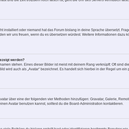
t hast und die Zeit trotzdem noch falsch ist, geht die Uhr des Servers vermutlich fal
t installiert oder niemand hat das Forum bislang in deine Sprache übersetzt. Frag
, würden wir uns freuen, wenn du es übersetzen würdest. Weitere Informationen dazu
gezeigt werden?
amen stehen. Eines dieser Bilder ist meist mit deinem Rang verknüpft: Oft sind di
ld wird auch als „Avatar“ bezeichnet. Es handelt sich hierbei in der Regel um ein
 Avatar über eine der folgenden vier Methoden hinzufügen: Gravatar, Galerie, Rem
en Avatar benutzen kannst, solltest du die Board-Administration kontaktieren.