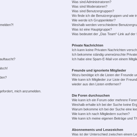
Was sind Administratoren?
Was sind Moderatoren?
Was sind Benutzergruppen?
Wo finde ich die Benutzergruppen und wie tr
Wie werde ich Gruppenleiter?
anmelden?!
Weshalb werden verschiedene Benutzergrupp
Was ist eine Hauptgruppe?
Was bedeutet der „Das Team“-Link auf der S
Private Nachrichten
Ich kann keine Privaten Nachrichten versch
Ich bekomme ständig unerwünschte Private
auftaucht?
Ich habe eine Spam-E-Mail von einem Mitgli
alsch!
Freunde und ignorierte Mitglieder
Wozu benötige ich die Listen der Freunde un
rden?
Wie kann ich Mitglieder zur Liste der Freund
wieder aus den Listen entfernen?
fgefordert, mich anzumelden.
Die Foren durchsuchen
Wie kann ich ein Forum oder mehrere For
Weshalb erhalte ich bei der Suche keine Er
Warum bekomme ich bei der Suche eine lee
Wie kann ich nach Mitgliedern suchen?
Wie kann ich meine eigenen Beiträge und T
Abonnements und Lesezeichen
Was ist der Unterschied zwischen einem L