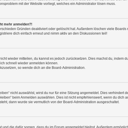
ionsproblem mit der Website vorliegt, welches ein Administrator lösen muss.
icht mehr anmelden?!
erschieden Gründen deaktiviert oder gelöscht hat. Außerdem löschen viele Boards r
triere dich einfach erneut und nimm aktiv an den Diskussionen teil!
 nicht wieder mitteilen, du kannst es jedoch zurücksetzen. Dies machst du, indem 
 dich schnell wieder anmelden können.
ückzusetzen, so wende dich an die Board-Administration.
en“ nicht auswählst, wirst du nur für eine Sitzung angemeldet. Dies verhindert 
leiben“ beim Anmelden auswählen. Dies ist nicht empfehlenswert, wenn du dich an
 steht, dann wurde sie vermutlich von der Board-Administration ausgeschaltet.
 hat und die dafür sorgen, dass du im Forum angemeldet bleibst. Außerdem ermögli