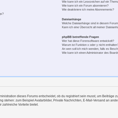
Wie kann ich ein Lesezeichen auf ein Them
Wie kann ich ein Forum abonnieren?
Wie deaktiviere ich meine Abonnements?
gs?
Dateianhänge
Welche Dateianhänge sind in diesem Forum
Kann ich eine Übersicht all meiner Dateian
phpBB betreffende Fragen
Wer hat diese Forensoftware entwickelt?
Warum ist Funktion x oder y nicht enthalten
An wen soll ich mich wenden, falls es Besc
Wie kann ich einen Administrator des Board
istration dieses Forums entscheidet, ob du registriert sein musst, um Beiträge zu s
ung stehen: zum Beispiel Avatarbilder, Private Nachrichten, E-Mail-Versand an ander
 zahlreiche Vorteile bietet.