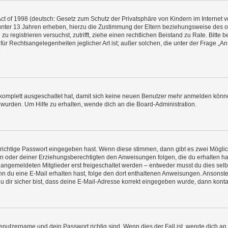
t of 1998 (deutsch: Gesetz zum Schutz der Privatsphäre von Kindern im Internet vo
unter 13 Jahren erheben, hierzu die Zustimmung der Eltern beziehungsweise des o
h zu registrieren versuchst, zutrifft, ziehe einen rechtlichen Beistand zu Rate. Bit
für Rechtsangelegenheiten jeglicher Art ist; außer solchen, die unter der Frage „
.
g komplett ausgeschaltet hat, damit sich keine neuen Benutzer mehr anmelden könn
 wurden. Um Hilfe zu erhalten, wende dich an die Board-Administration.
 richtige Passwort eingegeben hast. Wenn diese stimmen, dann gibt es zwei Mögl
tern oder deiner Erziehungsberechtigten den Anweisungen folgen, die du erhalten ha
u angemeldeten Mitglieder erst freigeschaltet werden – entweder musst du dies selbs
. Wenn du eine E-Mail erhalten hast, folge den dort enthaltenen Anweisungen. Ansons
 dir sicher bist, dass deine E-Mail-Adresse korrekt eingegeben wurde, dann kontak
Benutzername und dein Passwort richtig sind. Wenn dies der Fall ist, wende dich a