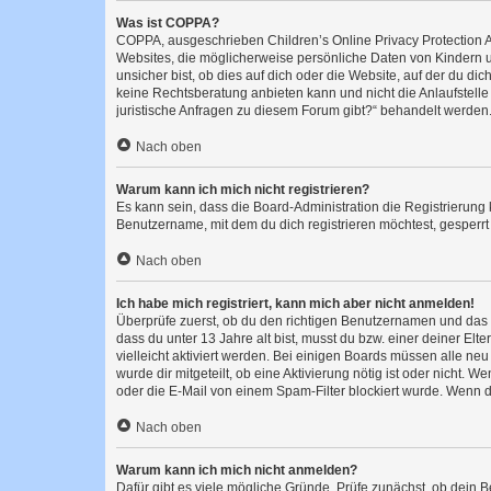
Was ist COPPA?
COPPA, ausgeschrieben Children’s Online Privacy Protection Ac
Websites, die möglicherweise persönliche Daten von Kindern 
unsicher bist, ob dies auf dich oder die Website, auf der du dic
keine Rechtsberatung anbieten kann und nicht die Anlaufstelle 
juristische Anfragen zu diesem Forum gibt?“ behandelt werden
Nach oben
Warum kann ich mich nicht registrieren?
Es kann sein, dass die Board-Administration die Registrierun
Benutzername, mit dem du dich registrieren möchtest, gesperrt
Nach oben
Ich habe mich registriert, kann mich aber nicht anmelden!
Überprüfe zuerst, ob du den richtigen Benutzernamen und das
dass du unter 13 Jahre alt bist, musst du bzw. einer deiner El
vielleicht aktiviert werden. Bei einigen Boards müssen alle ne
wurde dir mitgeteilt, ob eine Aktivierung nötig ist oder nicht
oder die E-Mail von einem Spam-Filter blockiert wurde. Wenn du
Nach oben
Warum kann ich mich nicht anmelden?
Dafür gibt es viele mögliche Gründe. Prüfe zunächst, ob dein 