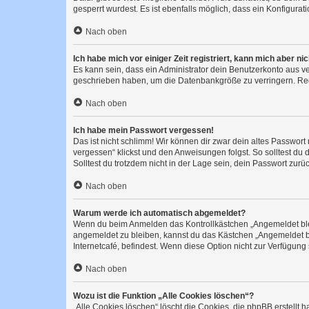
gesperrt wurdest. Es ist ebenfalls möglich, dass ein Konfigurat
Nach oben
Ich habe mich vor einiger Zeit registriert, kann mich aber n
Es kann sein, dass ein Administrator dein Benutzerkonto aus v
geschrieben haben, um die Datenbankgröße zu verringern. Regis
Nach oben
Ich habe mein Passwort vergessen!
Das ist nicht schlimm! Wir können dir zwar dein altes Passwort
vergessen“ klickst und den Anweisungen folgst. So solltest du
Solltest du trotzdem nicht in der Lage sein, dein Passwort zur
Nach oben
Warum werde ich automatisch abgemeldet?
Wenn du beim Anmelden das Kontrollkästchen „Angemeldet bleib
angemeldet zu bleiben, kannst du das Kästchen „Angemeldet b
Internetcafé, befindest. Wenn diese Option nicht zur Verfügung
Nach oben
Wozu ist die Funktion „Alle Cookies löschen“?
„Alle Cookies löschen“ löscht die Cookies, die phpBB erstellt