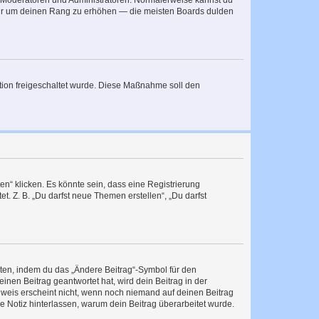
ie Moderatoren und Administratoren. Normalerweise kannst du
, nur um deinen Rang zu erhöhen — die meisten Boards dulden
ration freigeschaltet wurde. Diese Maßnahme soll den
n“ klicken. Es könnte sein, dass eine Registrierung
t. Z. B. „Du darfst neue Themen erstellen“, „Du darfst
iten, indem du das „Ändere Beitrag“-Symbol für den
inen Beitrag geantwortet hat, wird dein Beitrag in der
nweis erscheint nicht, wenn noch niemand auf deinen Beitrag
ne Notiz hinterlassen, warum dein Beitrag überarbeitet wurde.