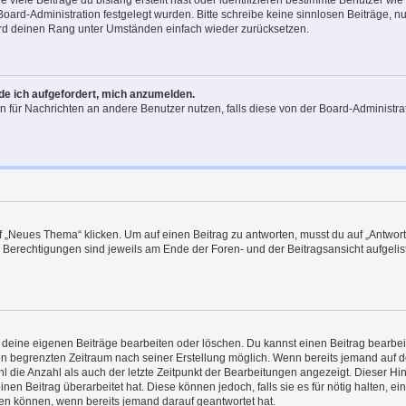
viele Beiträge du bislang erstellt hast oder identifizieren bestimmte Benutzer w
 Board-Administration festgelegt wurden. Bitte schreibe keine sinnlosen Beiträge
wird deinen Rang unter Umständen einfach wieder zurücksetzen.
rde ich aufgefordert, mich anzumelden.
ion für Nachrichten an andere Benutzer nutzen, falls diese von der Board-Administ
„Neues Thema“ klicken. Um auf einen Beitrag zu antworten, musst du auf „Antworte
e Berechtigungen sind jeweils am Ende der Foren- und der Beitragsansicht aufgeliste
r deine eigenen Beiträge bearbeiten oder löschen. Du kannst einen Beitrag bearbe
inen begrenzten Zeitraum nach seiner Erstellung möglich. Wenn bereits jemand auf de
 die Anzahl als auch der letzte Zeitpunkt der Bearbeitungen angezeigt. Dieser Hi
en Beitrag überarbeitet hat. Diese können jedoch, falls sie es für nötig halten, ei
hen können, wenn bereits jemand darauf geantwortet hat.