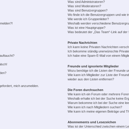
Was sind Administratoren?
Was sind Moderatoren?
Was sind Benutzergruppen?
Wo finde ich die Benutzergruppen und wie tr
Wie werde ich Gruppenleiter?
anmelden?!
Weshalb werden verschiedene Benutzergrupp
Was ist eine Hauptgruppe?
Was bedeutet der „Das Team“-Link auf der S
Private Nachrichten
Ich kann keine Privaten Nachrichten versch
Ich bekomme ständig unerwünschte Private
auftaucht?
Ich habe eine Spam-E-Mail von einem Mitgli
alsch!
Freunde und ignorierte Mitglieder
Wozu benötige ich die Listen der Freunde un
rden?
Wie kann ich Mitglieder zur Liste der Freund
wieder aus den Listen entfernen?
fgefordert, mich anzumelden.
Die Foren durchsuchen
Wie kann ich ein Forum oder mehrere For
Weshalb erhalte ich bei der Suche keine Er
Warum bekomme ich bei der Suche eine lee
Wie kann ich nach Mitgliedern suchen?
Wie kann ich meine eigenen Beiträge und T
Abonnements und Lesezeichen
Was ist der Unterschied zwischen einem L