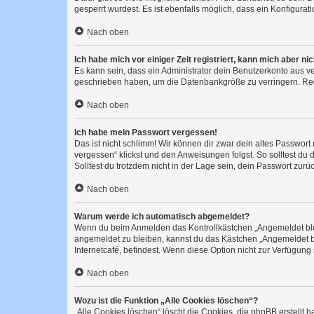
gesperrt wurdest. Es ist ebenfalls möglich, dass ein Konfigurat
Nach oben
Ich habe mich vor einiger Zeit registriert, kann mich aber n
Es kann sein, dass ein Administrator dein Benutzerkonto aus v
geschrieben haben, um die Datenbankgröße zu verringern. Regis
Nach oben
Ich habe mein Passwort vergessen!
Das ist nicht schlimm! Wir können dir zwar dein altes Passwort
vergessen“ klickst und den Anweisungen folgst. So solltest du
Solltest du trotzdem nicht in der Lage sein, dein Passwort zur
Nach oben
Warum werde ich automatisch abgemeldet?
Wenn du beim Anmelden das Kontrollkästchen „Angemeldet bleib
angemeldet zu bleiben, kannst du das Kästchen „Angemeldet b
Internetcafé, befindest. Wenn diese Option nicht zur Verfügung
Nach oben
Wozu ist die Funktion „Alle Cookies löschen“?
„Alle Cookies löschen“ löscht die Cookies, die phpBB erstellt