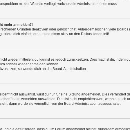
ionsproblem mit der Website vorliegt, welches ein Administrator lösen muss.
icht mehr anmelden?!
erschieden Gründen deaktiviert oder gelöscht hat. Außerdem löschen viele Boards r
triere dich einfach erneut und nimm aktiv an den Diskussionen teil!
 nicht wieder mitteilen, du kannst es jedoch zurücksetzen. Dies machst du, indem 
 dich schnell wieder anmelden können.
ückzusetzen, so wende dich an die Board-Administration.
en“ nicht auswählst, wirst du nur für eine Sitzung angemeldet. Dies verhindert 
leiben“ beim Anmelden auswählen. Dies ist nicht empfehlenswert, wenn du dich an
 steht, dann wurde sie vermutlich von der Board-Administration ausgeschaltet.
 hat und die dafür sorgen, dass du im Forum angemeldet bleibst. Außerdem ermögli