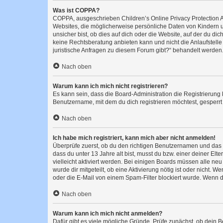
Was ist COPPA?
COPPA, ausgeschrieben Children’s Online Privacy Protection Ac
Websites, die möglicherweise persönliche Daten von Kindern 
unsicher bist, ob dies auf dich oder die Website, auf der du dic
keine Rechtsberatung anbieten kann und nicht die Anlaufstelle 
juristische Anfragen zu diesem Forum gibt?“ behandelt werden
Nach oben
Warum kann ich mich nicht registrieren?
Es kann sein, dass die Board-Administration die Registrierun
Benutzername, mit dem du dich registrieren möchtest, gesperrt
Nach oben
Ich habe mich registriert, kann mich aber nicht anmelden!
Überprüfe zuerst, ob du den richtigen Benutzernamen und das
dass du unter 13 Jahre alt bist, musst du bzw. einer deiner El
vielleicht aktiviert werden. Bei einigen Boards müssen alle ne
wurde dir mitgeteilt, ob eine Aktivierung nötig ist oder nicht
oder die E-Mail von einem Spam-Filter blockiert wurde. Wenn du
Nach oben
Warum kann ich mich nicht anmelden?
Dafür gibt es viele mögliche Gründe. Prüfe zunächst, ob dein 