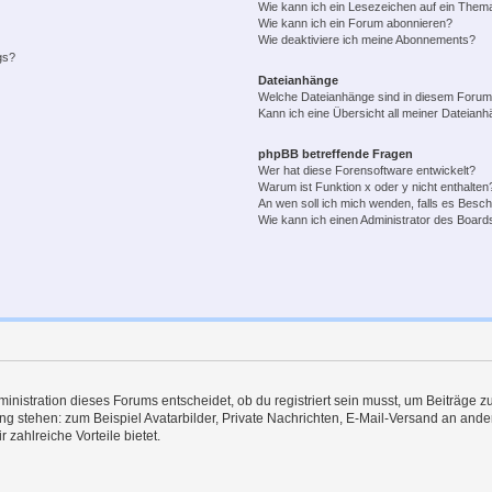
Wie kann ich ein Lesezeichen auf ein Them
Wie kann ich ein Forum abonnieren?
Wie deaktiviere ich meine Abonnements?
gs?
Dateianhänge
Welche Dateianhänge sind in diesem Forum
Kann ich eine Übersicht all meiner Dateian
phpBB betreffende Fragen
Wer hat diese Forensoftware entwickelt?
Warum ist Funktion x oder y nicht enthalten
An wen soll ich mich wenden, falls es Besc
Wie kann ich einen Administrator des Board
istration dieses Forums entscheidet, ob du registriert sein musst, um Beiträge zu s
ung stehen: zum Beispiel Avatarbilder, Private Nachrichten, E-Mail-Versand an ander
 zahlreiche Vorteile bietet.