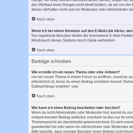
Ränge, die unter deinem Benutzernamen stehen, zeigen an, wie 
den Wortlaut eines Ranges nicht direkt ändern, da sie von der
dieses Verhalten nicht und ein Moderator oder Administrator 
Nach oben
Wenn ich bei einem Benutzer auf den E-Mail-Link klicke, we
Nur registrierte Benutzer dürfen die foreninterne E-Mail-Funkt
Missbrauch dieses Systems durch Gäste verhindern.
Nach oben
Beiträge schreiben
Wie erstelle ich ein neues Thema oder eine Antwort?
Um ein neues Thema in einem Forum zu eröffnen, musst du auf 
erforderlich ist, bevor du einen Beitrag schreiben kannst. Dein
Dateianhänge erstellen“ usw.
Nach oben
Wie kann ich einen Beitrag bearbeiten oder löschen?
Wenn du nicht Administrator oder Moderator bist, kannst du nu
entsprechenden Beitrag anklickst; eventuell ist dies nur für e
Themenansicht als überarbeitet gekennzeichnet. Es wird sowohl
geantwortet hat oder wenn ein Administrator oder Moderator dein
Bitte beachte, dass normale Benutzer einen Beitrag nicht lösc