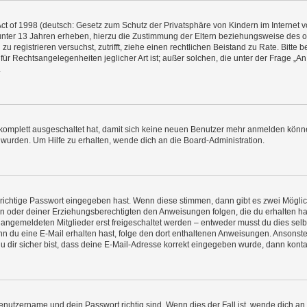
t of 1998 (deutsch: Gesetz zum Schutz der Privatsphäre von Kindern im Internet vo
unter 13 Jahren erheben, hierzu die Zustimmung der Eltern beziehungsweise des o
h zu registrieren versuchst, zutrifft, ziehe einen rechtlichen Beistand zu Rate. Bit
für Rechtsangelegenheiten jeglicher Art ist; außer solchen, die unter der Frage „
.
g komplett ausgeschaltet hat, damit sich keine neuen Benutzer mehr anmelden könn
 wurden. Um Hilfe zu erhalten, wende dich an die Board-Administration.
 richtige Passwort eingegeben hast. Wenn diese stimmen, dann gibt es zwei Mögl
tern oder deiner Erziehungsberechtigten den Anweisungen folgen, die du erhalten ha
u angemeldeten Mitglieder erst freigeschaltet werden – entweder musst du dies selbs
. Wenn du eine E-Mail erhalten hast, folge den dort enthaltenen Anweisungen. Ansons
 dir sicher bist, dass deine E-Mail-Adresse korrekt eingegeben wurde, dann kontak
Benutzername und dein Passwort richtig sind. Wenn dies der Fall ist, wende dich a