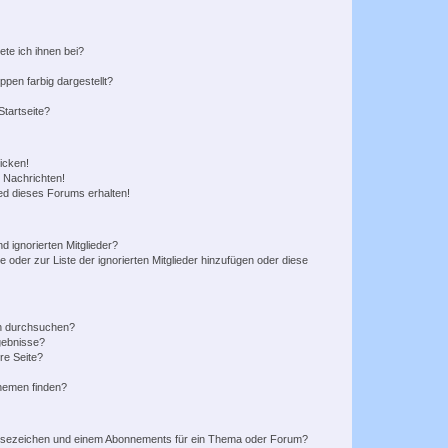
ete ich ihnen bei?
en farbig dargestellt?
tartseite?
icken!
 Nachrichten!
ed dieses Forums erhalten!
d ignorierten Mitglieder?
e oder zur Liste der ignorierten Mitglieder hinzufügen oder diese
en durchsuchen?
gebnisse?
re Seite?
hemen finden?
esezeichen und einem Abonnements für ein Thema oder Forum?