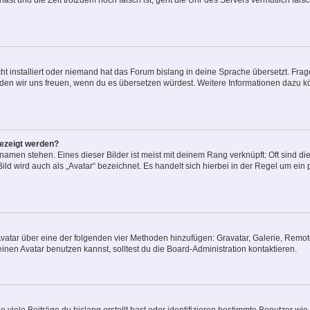
t hast und die Zeit trotzdem noch falsch ist, geht die Uhr des Servers vermutlich fal
t installiert oder niemand hat das Forum bislang in deine Sprache übersetzt. Frag
, würden wir uns freuen, wenn du es übersetzen würdest. Weitere Informationen dazu
gezeigt werden?
amen stehen. Eines dieser Bilder ist meist mit deinem Rang verknüpft: Oft sind di
ld wird auch als „Avatar“ bezeichnet. Es handelt sich hierbei in der Regel um ein
 Avatar über eine der folgenden vier Methoden hinzufügen: Gravatar, Galerie, Rem
en Avatar benutzen kannst, solltest du die Board-Administration kontaktieren.