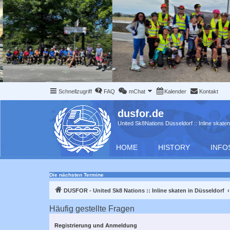
Schnellzugriff
FAQ
mChat
Kalender
Kontakt
dusfor.de
United Sk8Nations Düsseldorf :: Inline skaten
HOME
HISTORY
INFO
Die nächsten Termine
DUSFOR - United Sk8 Nations :: Inline skaten in Düsseldorf
Häufig gestellte Fragen
Registrierung und Anmeldung