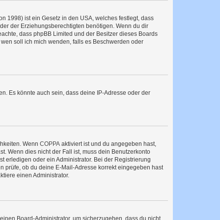
n 1998) ist ein Gesetz in den USA, welches festlegt, dass
der der Erziehungsberechtigten benötigen. Wenn du dir
te beachte, dass phpBB Limited und der Besitzer dieses Boards
An wen soll ich mich wenden, falls es Beschwerden oder
en. Es könnte auch sein, dass deine IP-Adresse oder der
ichkeiten. Wenn
COPPA
aktiviert ist und du angegeben hast,
st. Wenn dies nicht der Fall ist, muss dein Benutzerkonto
t erledigen oder ein Administrator. Bei der Registrierung
ten prüfe, ob du deine E-Mail-Adresse korrekt eingegeben hast
tiere einen Administrator.
n einen Board-Administrator, um sicherzugehen, dass du nicht