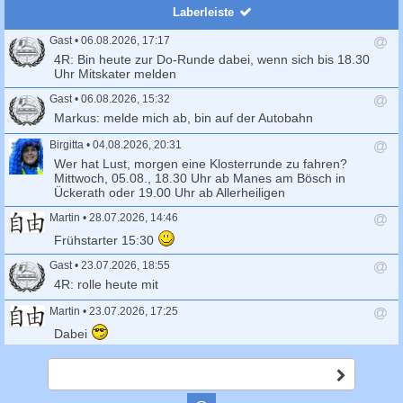
c
Laberleiste
h
Gast
•
06.08.2026, 17:17
e
A
4R: Bin heute zur Do-Runde dabei, wenn sich bis 18.30
n
Uhr Mitskater melden
t
Gast
•
06.08.2026, 15:32
w
o
A
Markus: melde mich ab, bin auf der Autobahn
r
n
t
t
Birgitta
•
04.08.2026, 20:31
s
w
A
Wer hat Lust, morgen eine Klosterrunde zu fahren?
e
o
n
Mittwoch, 05.08., 18.30 Uhr ab Manes am Bösch in
n
r
t
Ückerath oder 19.00 Uhr ab Allerheiligen
d
t
w
e
s
Martin
•
28.07.2026, 14:46
o
n
e
r
A
Frühstarter 15:30
n
t
n
d
s
t
Gast
•
23.07.2026, 18:55
e
e
w
A
4R: rolle heute mit
n
n
o
n
d
r
t
Martin
•
23.07.2026, 17:25
e
t
w
A
Dabei
n
s
o
n
e
r
t
Birdy2
•
23.07.2026, 16:38
n
t
w
A
A
Ich werde jetzt schon Richtung Kirmes rollern, weil das
d
s
o
b
n
Wetter so schön ist, ruft mich gerne an, esse etwas auf der
e
e
r
s