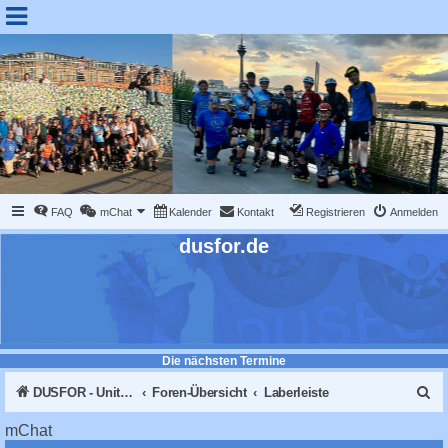
FAQ
mChat
Kalender
Kontakt
Registrieren
Anmelden
dusfor.de
Die nächsten Termine
S
DUSFOR - United Sk8 Nations :: Inline skaten in Düsseldorf
Foren-Übersicht
Laberleiste
u
mChat