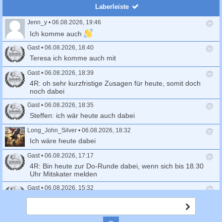
c
Laberleiste
h
Jenn_y
•
06.08.2026, 19:46
e
A
Ich komme auch
n
t
Gast
•
06.08.2026, 18:40
w
A
Teresa ich komme auch mit
o
n
r
t
Gast
•
06.08.2026, 18:39
t
w
A
4R: oh sehr kurzfristige Zusagen für heute, somit doch
s
o
n
noch dabei
e
r
t
n
t
Gast
•
06.08.2026, 18:35
w
d
s
o
A
Steffen: ich wär heute auch dabei
e
e
r
n
n
n
t
t
Long_John_Silver
•
06.08.2026, 18:32
d
s
w
A
Ich wäre heute dabei
e
e
o
n
n
n
r
t
Gast
•
06.08.2026, 17:17
d
t
w
A
4R: Bin heute zur Do-Runde dabei, wenn sich bis 18.30
e
s
o
n
Uhr Mitskater melden
n
e
r
t
n
t
Gast
•
06.08.2026, 15:32
w
d
s
o
A
Markus: melde mich ab, bin auf der Autobahn
e
e
r
n
A
n
n
t
t
b
Birgitta
•
04.08.2026, 20:31
d
s
s
w