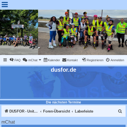
FAQ
mChat
Kalender
Kontakt
Registrieren
Anmelden
dusfor.de
Die nächsten Termine
S
DUSFOR - United Sk8 Nations :: Inline skaten in Düsseldorf
Foren-Übersicht
Laberleiste
u
mChat