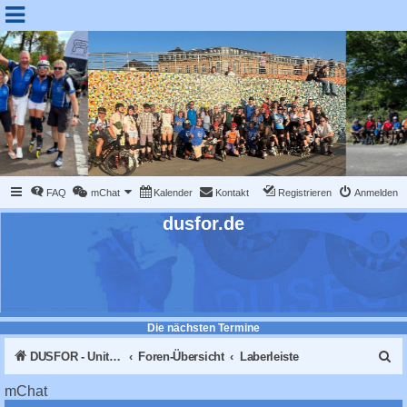
FAQ
mChat
Kalender
Kontakt
Registrieren
Anmelden
dusfor.de
Die nächsten Termine
S
DUSFOR - United Sk8 Nations :: Inline skaten in Düsseldorf
Foren-Übersicht
Laberleiste
u
mChat