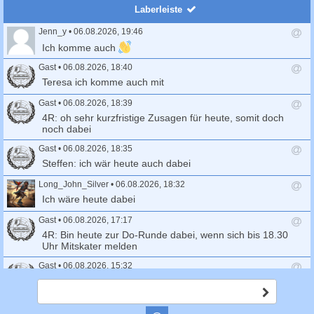
c
Laberleiste
h
Jenn_y
•
06.08.2026, 19:46
e
A
Ich komme auch
n
t
Gast
•
06.08.2026, 18:40
w
A
Teresa ich komme auch mit
o
n
r
t
Gast
•
06.08.2026, 18:39
t
w
A
4R: oh sehr kurzfristige Zusagen für heute, somit doch
s
o
n
noch dabei
e
r
t
n
t
Gast
•
06.08.2026, 18:35
w
d
s
o
A
Steffen: ich wär heute auch dabei
e
e
r
n
n
n
t
t
Long_John_Silver
•
06.08.2026, 18:32
d
s
w
A
Ich wäre heute dabei
e
e
o
n
n
n
r
t
Gast
•
06.08.2026, 17:17
d
t
w
A
4R: Bin heute zur Do-Runde dabei, wenn sich bis 18.30
e
s
o
n
Uhr Mitskater melden
n
e
r
t
n
t
Gast
•
06.08.2026, 15:32
w
d
s
o
A
Markus: melde mich ab, bin auf der Autobahn
e
e
r
n
A
n
n
t
t
b
Birgitta
•
04.08.2026, 20:31
d
s
s
w