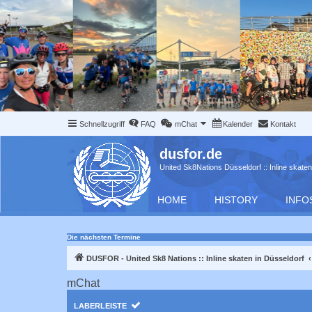
Schnellzugriff
FAQ
mChat
Kalender
Kontakt
dusfor.de
United Sk8Nations Düsseldorf :: Inline skaten
HOME
HISTORY
INFO
Die nächsten Termine
DUSFOR - United Sk8 Nations :: Inline skaten in Düsseldorf
mChat
LABERLEISTE