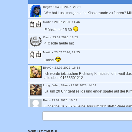
Birgitta
•
04.08.2026, 20:31
Wer hat Lust, morgen eine Klosterrunde zu fahren? Mi
Martin
•
28.07.2026, 14:46
Frühstarter 15:30
Gast
•
23.07.2026, 18:55
4R: rolle heute mit
Martin
•
23.07.2026, 17:25
Dabei
Birdy2
•
23.07.2026, 16:38
Ich werde jetzt schon Richtung Kirmes rollern, weil da
alle eben 01638501212
Long_John_Silver
•
23.07.2026, 14:09
Ja, um 20 Uhr geht es los und endet später auf der Ki
Ben
•
23.07.2026, 10:52
Findet heute 23.7.26 eine Tour um 20h statt? Wäre da
Birgitta
•
22.07.2026, 17:04
Mangels Beteiligung sagen wir die Klosterrunde hiermi
Birgitta
•
21.07.2026, 22:47
WER IST ONLINE