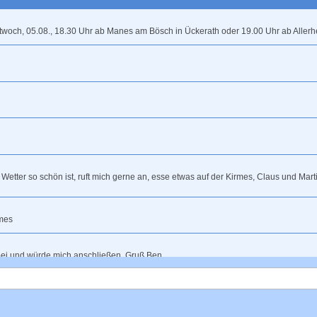
ttwoch, 05.08., 18.30 Uhr ab Manes am Bösch in Ückerath oder 19.00 Uhr ab Allerh
s Wetter so schön ist, ruft mich gerne an, esse etwas auf der Kirmes, Claus und Ma
rmes
bei und würde mich anschließen, Gruß Ben.
t für heute ab (und fahren stattdessen eine Runde in Köln ohne die weite Anfahrt