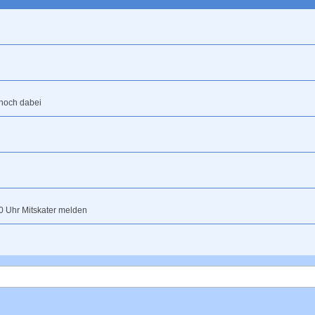
 noch dabei
0 Uhr Mitskater melden
ttwoch, 05.08., 18.30 Uhr ab Manes am Bösch in Ückerath oder 19.00 Uhr ab Allerh