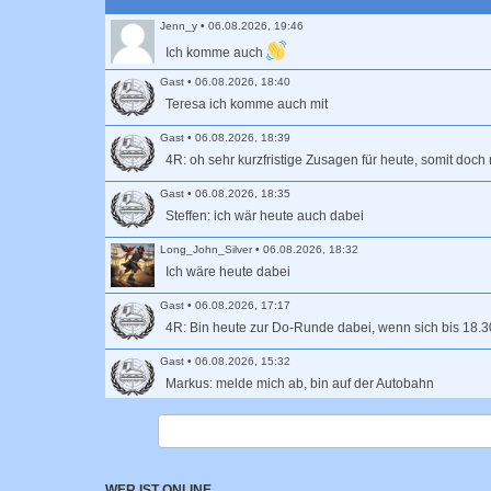
Jenn_y
•
06.08.2026, 19:46
Ich komme auch
Gast
•
06.08.2026, 18:40
Teresa ich komme auch mit
Gast
•
06.08.2026, 18:39
4R: oh sehr kurzfristige Zusagen für heute, somit doch
Gast
•
06.08.2026, 18:35
Steffen: ich wär heute auch dabei
Long_John_Silver
•
06.08.2026, 18:32
Ich wäre heute dabei
Gast
•
06.08.2026, 17:17
4R: Bin heute zur Do-Runde dabei, wenn sich bis 18.3
Gast
•
06.08.2026, 15:32
Markus: melde mich ab, bin auf der Autobahn
Birgitta
•
04.08.2026, 20:31
Wer hat Lust, morgen eine Klosterrunde zu fahren? Mi
Martin
•
28.07.2026, 14:46
WER IST ONLINE