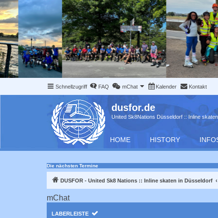
Schnellzugriff
FAQ
mChat
Kalender
Kontakt
dusfor.de
United Sk8Nations Düsseldorf :: Inline skaten
HOME
HISTORY
INFO
Die nächsten Termine
DUSFOR - United Sk8 Nations :: Inline skaten in Düsseldorf
mChat
LABERLEISTE