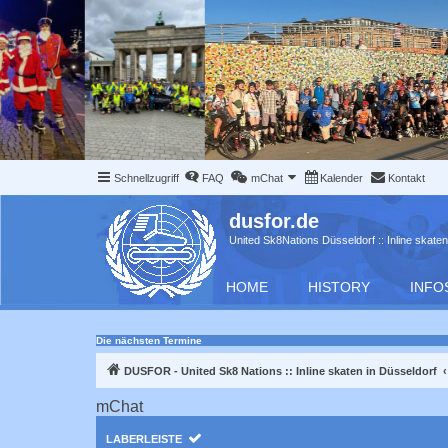
Schnellzugriff
FAQ
mChat
Kalender
Kontakt
dusfor.de
United Sk8Nations Düsseldorf :: Inline skaten
HOME
HISTORY
INFO
Die nächsten Termine
DUSFOR - United Sk8 Nations :: Inline skaten in Düsseldorf
mChat
LABERLEISTE