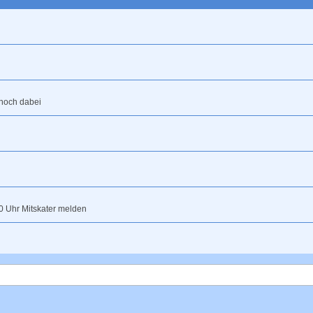
 noch dabei
0 Uhr Mitskater melden
ttwoch, 05.08., 18.30 Uhr ab Manes am Bösch in Ückerath oder 19.00 Uhr ab Allerh