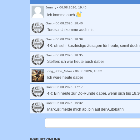
Jenn_y
•
06.08.2026, 19:46
Ich komme auch
Gast
•
06.08.2026, 18:40
Teresa ich komme auch mit
Gast
•
06.08.2026, 18:39
4R: oh sehr kurzfristige Zusagen für heute, somit doch
Gast
•
06.08.2026, 18:35
Steffen: ich wär heute auch dabei
Long_John_Silver
•
06.08.2026, 18:32
Ich wäre heute dabei
Gast
•
06.08.2026, 17:17
4R: Bin heute zur Do-Runde dabei, wenn sich bis 18.3
Gast
•
06.08.2026, 15:32
Markus: melde mich ab, bin auf der Autobahn
Birgitta
•
04.08.2026, 20:31
Wer hat Lust, morgen eine Klosterrunde zu fahren? Mi
Martin
•
28.07.2026, 14:46
WER IST ONLINE