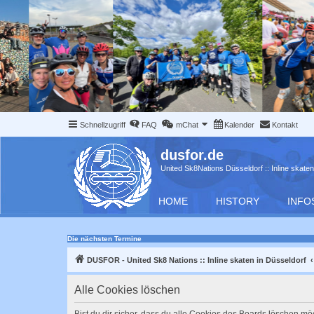
Schnellzugriff
FAQ
mChat
Kalender
Kontakt
dusfor.de
United Sk8Nations Düsseldorf :: Inline skaten
HOME
HISTORY
INFO
Die nächsten Termine
DUSFOR - United Sk8 Nations :: Inline skaten in Düsseldorf
Alle Cookies löschen