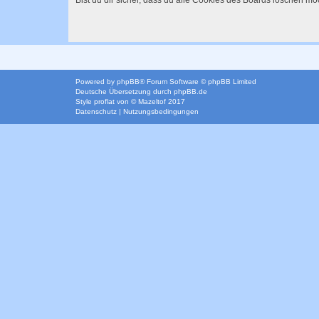
Bist du dir sicher, dass du alle Cookies des Boards löschen mö
Powered by
phpBB
® Forum Software © phpBB Limited
Deutsche Übersetzung durch
phpBB.de
Style
proflat
von ©
Mazeltof
2017
Datenschutz
|
Nutzungsbedingungen