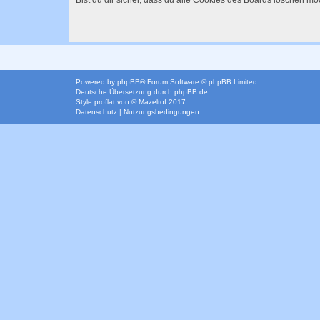
Bist du dir sicher, dass du alle Cookies des Boards löschen mö
Powered by
phpBB
® Forum Software © phpBB Limited
Deutsche Übersetzung durch
phpBB.de
Style
proflat
von ©
Mazeltof
2017
Datenschutz
|
Nutzungsbedingungen