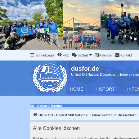
Schnellzugriff
FAQ
mChat
Kalender
Kontakt
dusfor.de
United Sk8Nations Düsseldorf :: Inline skaten
HOME
HISTORY
INFO
Die nächsten Termine
DUSFOR - United Sk8 Nations :: Inline skaten in Düsseldorf
Alle Cookies löschen