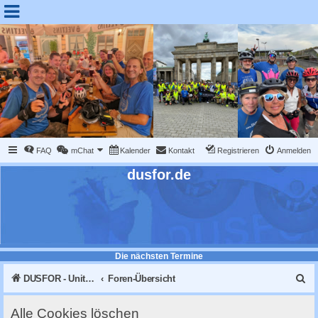
FAQ
mChat
Kalender
Kontakt
Registrieren
Anmelden
dusfor.de
Die nächsten Termine
S
DUSFOR - United Sk8 Nations :: Inline skaten in Düsseldorf
Foren-Übersicht
u
Alle Cookies löschen