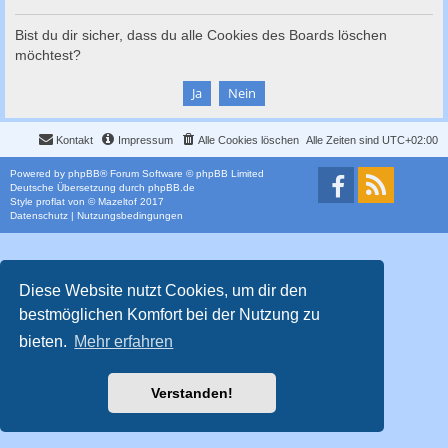
c
h
Bist du dir sicher, dass du alle Cookies des Boards löschen
möchtest?
e
Kontakt
Impressum
Alle Cookies löschen
Alle Zeiten sind
UTC+02:00
Powered by
phpBB
® Forum Software © phpBB Limited
Deutsche Übersetzung durch
phpBB.de
Style
proflat
von ©
Mazeltof
2017
Datenschutz
|
Nutzungsbedingungen
Diese Website nutzt Cookies, um dir den
bestmöglichen Komfort bei der Nutzung zu
bieten.
Mehr erfahren
Verstanden!