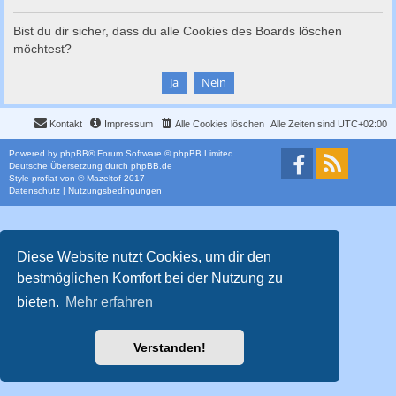
c
h
Bist du dir sicher, dass du alle Cookies des Boards löschen
möchtest?
e
Kontakt
Impressum
Alle Cookies löschen
Alle Zeiten sind
UTC+02:00
Powered by
phpBB
® Forum Software © phpBB Limited
Deutsche Übersetzung durch
phpBB.de
Style
proflat
von ©
Mazeltof
2017
Datenschutz
|
Nutzungsbedingungen
Diese Website nutzt Cookies, um dir den
bestmöglichen Komfort bei der Nutzung zu
bieten.
Mehr erfahren
Verstanden!