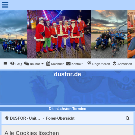
FAQ
mChat
Kalender
Kontakt
Registrieren
Anmelden
dusfor.de
Die nächsten Termine
S
DUSFOR - United Sk8 Nations :: Inline skaten in Düsseldorf
Foren-Übersicht
u
Alle Cookies löschen